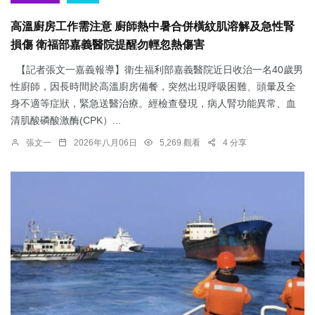
高溫廚房工作需注意 廚師熱中暑合併橫紋肌溶解及急性腎
損傷 衛福部嘉義醫院提醒勿輕忽熱傷害
【記者張文一嘉義報導】衛生福利部嘉義醫院近日收治一名40歲男
性廚師，因長時間於高溫廚房備餐，突然出現呼吸困難、頭暈及全
身不適等症狀，緊急送醫治療。經檢查發現，病人腎功能異常、血
清肌酸磷酸激酶(CPK）...
張文一
2026年八月06日
5,269 觀看
4 分享