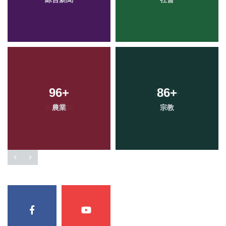
96
+
86
+
農業
宗教