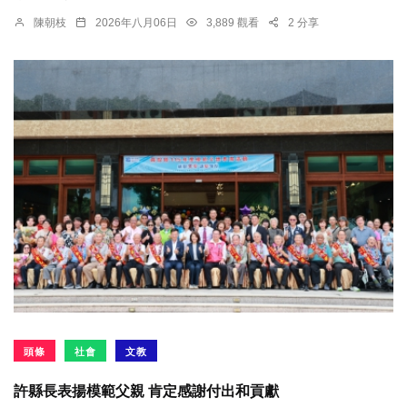
陳朝枝
2026年八月06日
3,889 觀看
2 分享
頭條
社會
文教
許縣長表揚模範父親 肯定感謝付出和貢獻