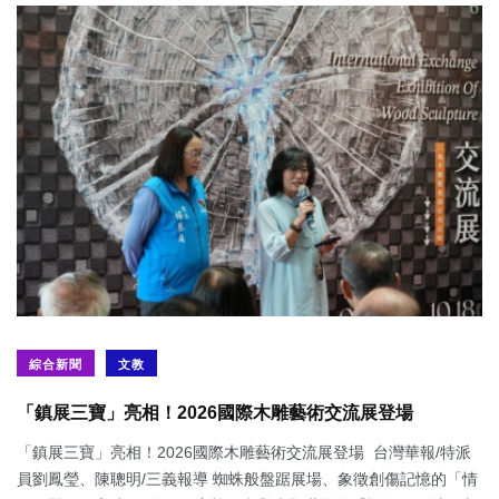
綜合新聞
文教
「鎮展三寶」亮相！2026國際木雕藝術交流展登場
「鎮展三寶」亮相！2026國際木雕藝術交流展登場 台灣華報/特派
員劉鳳瑩、陳聰明/三義報導 蜘蛛般盤踞展場、象徵創傷記憶的「情