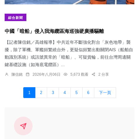
綜合新聞
中國「暗船」侵入我海纜區海巡強硬廣播驅離
【記者陳信銘／高雄報導】中共近年不斷強化對台「灰色地帶」襲
擾，除了軍機、軍艦頻繁繞台外，更疑似頻繁出動關閉AIS（船舶自
動識別系統）或訊號異常的「暗船」、可疑貨輪，前往台灣周邊關
鍵基礎設施（如海底電纜區）...
陳信銘
2026年八月06日
5,673 觀看
2 分享
1
2
3
4
5
6
下一頁