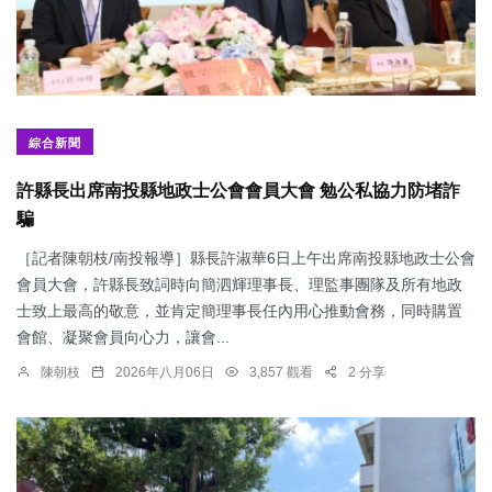
綜合新聞
許縣長出席南投縣地政士公會會員大會 勉公私協力防堵詐
騙
［記者陳朝枝/南投報導］縣長許淑華6日上午出席南投縣地政士公會
會員大會，許縣長致詞時向簡泗輝理事長、理監事團隊及所有地政
士致上最高的敬意，並肯定簡理事長任內用心推動會務，同時購置
會館、凝聚會員向心力，讓會...
陳朝枝
2026年八月06日
3,857 觀看
2 分享