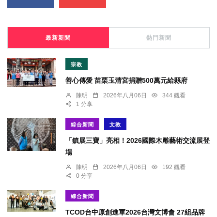
最新新聞
熱門新聞
宗教
善心傳愛 苗栗玉清宮捐贈500萬元給縣府
陳明
2026年八月06日
344 觀看
1 分享
綜合新聞
文教
「鎮展三寶」亮相！2026國際木雕藝術交流展登
場
陳明
2026年八月06日
192 觀看
0 分享
綜合新聞
TCOD台中原創進軍2026台灣文博會 27組品牌