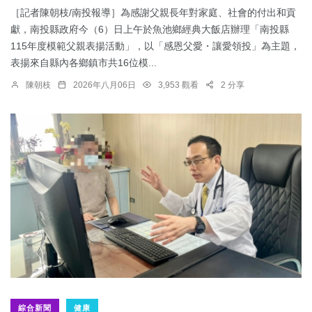
［記者陳朝枝/南投報導］為感謝父親長年對家庭、社會的付出和貢
獻，南投縣政府今（6）日上午於魚池鄉經典大飯店辦理「南投縣
115年度模範父親表揚活動」，以「感恩父愛・讓愛領投」為主題，
表揚來自縣內各鄉鎮市共16位模...
陳朝枝
2026年八月06日
3,953 觀看
2 分享
綜合新聞
健康