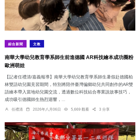
綜合新聞
文教
南華大學幼兒教育學系師生前進德國 AR科技繪本成功圈粉
歐洲萌娃
【記者任禮清/嘉義報導】南華大學幼兒教育學系師生暑假赴德國柏
林雙語幼兒園見習期間，特別將陪伴臺灣偏鄉幼兒共同創作的AR雙
語繪本帶入當地幼兒園交流，透過數位科技結合專業說故事技巧，
成功吸引德國師生熱烈迴響，...
任禮清
2026年八月06日
5,669 觀看
3 分享