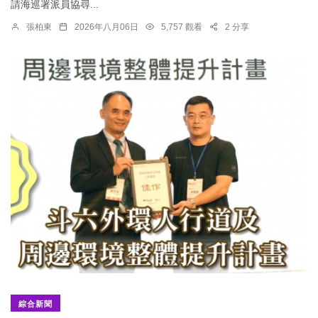
請海巡署派員協尋...
張柏東
2026年八月06日
5,757 觀看
2 分享
綜合新聞