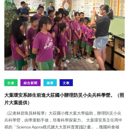
社會
綜合新聞
健康
文教
大葉環安系師生前進大莊國小辦理防災小尖兵科學營。（照
片大葉提供）
（記者林碧珠員林報導）大莊國小獲大葉大學協助，辦理防災小尖
兵科學營，由學童動手做，培養科學探索力。 大葉環安系主任周中
祺的「Science Agora模式擴大大眾科普實踐計畫」，獲國科會補