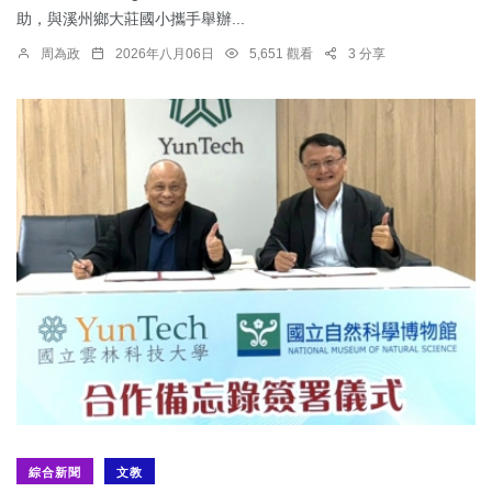
助，與溪州鄉大莊國小攜手舉辦...
周為政
2026年八月06日
5,651 觀看
3 分享
綜合新聞
文教