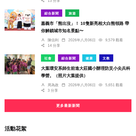
13 分享
綜合新聞
旅遊
嘉義市「熊出沒」！ 10隻新亮相大白熊領路 帶
你解鎖城市知名景點〜
陳信利
2026年八月06日
9,579 觀看
14 分享
社會
綜合新聞
健康
文教
大葉環安系師生前進大莊國小辦理防災小尖兵科
學營。（照片大葉提供）
周為政
2026年八月06日
5,651 觀看
3 分享
更多最新新聞
活動花絮