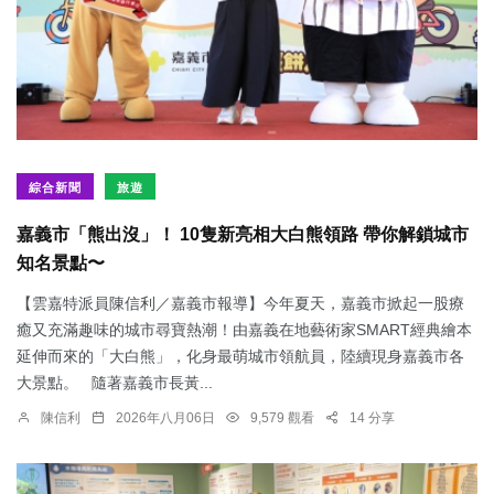
綜合新聞
旅遊
嘉義市「熊出沒」！ 10隻新亮相大白熊領路 帶你解鎖城市
知名景點〜
【雲嘉特派員陳信利／嘉義市報導】今年夏天，嘉義市掀起一股療
癒又充滿趣味的城市尋寶熱潮！由嘉義在地藝術家SMART經典繪本
延伸而來的「大白熊」，化身最萌城市領航員，陸續現身嘉義市各
大景點。 隨著嘉義市長黃...
陳信利
2026年八月06日
9,579 觀看
14 分享