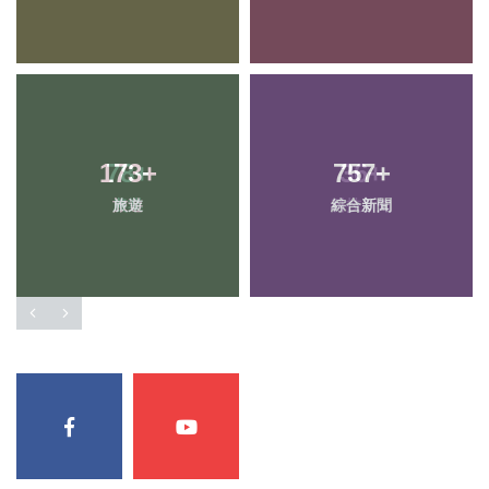
173
+
757
+
旅遊
綜合新聞