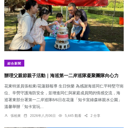
綜合新聞
辦理父親節親子活動｜海巡第一二岸巡隊凝聚團隊向心力
花東特派員張柏東/花蓮縣報導 生日快樂 為感謝海巡同仁平時堅守崗
位、辛勞守護海防安全，並增進同仁與家庭成員間的情感交流，海
巡署東部分署第一二岸巡隊8/6日在花蓮「知卡宣綠森林親水公園」
溫馨舉辦「知卡宣玩...
張柏東
2026年八月06日
5,445 觀看
2 分享