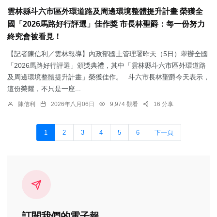
雲林縣斗六市區外環道路及周邊環境整體提升計畫 榮獲全
國「2026馬路好行評選」佳作獎 市長林聖爵：每一份努力
終究會被看見！
【記者陳信利／雲林報導】內政部國土管理署昨天（5日）舉辦全國
「2026馬路好行評選」頒獎典禮，其中「雲林縣斗六市區外環道路
及周邊環境整體提升計畫」榮獲佳作。 斗六市長林聖爵今天表示，
這份榮耀，不只是一座...
陳信利
2026年八月06日
9,974 觀看
16 分享
1
2
3
4
5
6
下一頁
訂閱我們的電子報