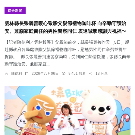
綜合新聞
雲林縣長張麗善暖心致贈父親節禮物咖啡杯 向辛勤守護治
安、兼顧家庭責任的男性警察同仁 表達誠摯感謝與祝福〜
【記者陳信利／雲林報導】父親節前夕，縣長張麗善昨天（5日）親
赴縣政府各局處致贈父親節禮物咖啡杯，慰勉男性同仁辛勞並提年
賀節。 縣長張麗善到達警察局時，受到同仁熱情歡迎，張縣長向辛
勤守護治安、兼顧家庭...
陳信利
2026年八月06日
9,451 觀看
13 分享