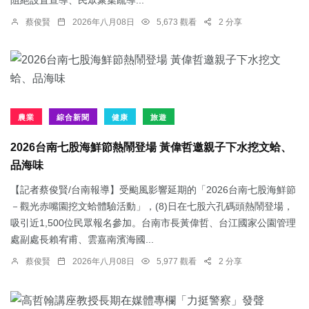
阻絕設置宣導、民眾聚集疏導...
蔡俊賢
2026年八月08日
5,673 觀看
2 分享
農業
綜合新聞
健康
旅遊
2026台南七股海鮮節熱鬧登場 黃偉哲邀親子下水挖文蛤、
品海味
【記者蔡俊賢/台南報導】受颱風影響延期的「2026台南七股海鮮節
－觀光赤嘴園挖文蛤體驗活動」，(8)日在七股六孔碼頭熱鬧登場，
吸引近1,500位民眾報名參加。台南市長黃偉哲、台江國家公園管理
處副處長賴宥甫、雲嘉南濱海國...
蔡俊賢
2026年八月08日
5,977 觀看
2 分享