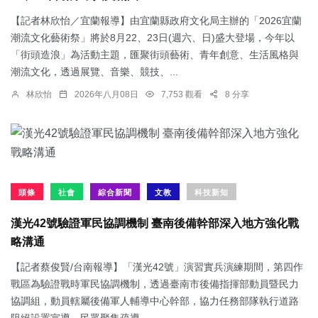
【記者林欣怡／宜蘭報導】由宜蘭縣政府文化局主辦的「2026宜蘭
潮流文化藝術祭」將於8月22、23日(週六、日)盛大登場，今年以
「街頭造浪」為活動主題，匯聚街頭藝術、青年創意、生活風格與
潮流文化，透過展覽、音樂、競技、...
林欣怡
2026年八月08日
7,753 觀看
8 分享
頭條
社會
綜合新聞
文教
科技新知
漢光42號驗證軍民協調機制 臺南後備幹部深入地方強化戰
略溝通
【記者蔡俊賢/台南報導】「漢光42號」演習實兵演練期間，第四作
戰區為驗證戰時軍民協調機制，透過臺南市後備指揮部動員暨民力
協調組，動員轄屬後備軍人輔導中心幹部，協力任務部隊執行道路