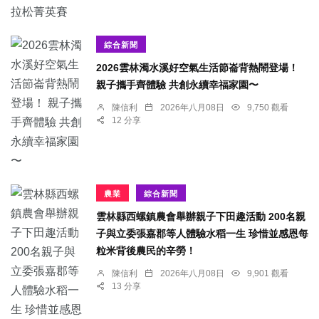
綜合新聞
2026雲林濁水溪好空氣生活節崙背熱鬧登場！
親子攜手齊體驗 共創永續幸福家園〜
陳信利
2026年八月08日
9,750 觀看
12 分享
農業
綜合新聞
雲林縣西螺鎮農會舉辦親子下田趣活動 200名親
子與立委張嘉郡等人體驗水稻一生 珍惜並感恩每
粒米背後農民的辛勞！
陳信利
2026年八月08日
9,901 觀看
13 分享