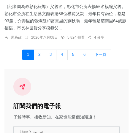
（記者周為政彰化報導）父親節，彰化市公所表揚56名模範父親。
彰化市公所在生活藝文館表揚56位模範父親，最年長有兩位，都是
93歲，介壽里的張燦凱和富貴里的劉秋陽，最年輕是茄南里64歲廖
福臨，市長林世賢分享模範父...
周為政
2026年八月08日
5,824 觀看
4 分享
1
2
3
4
5
6
下一頁
訂閱我們的電子報
了解時事、接收新知、在家也能當個知識通！
請鍵入Email