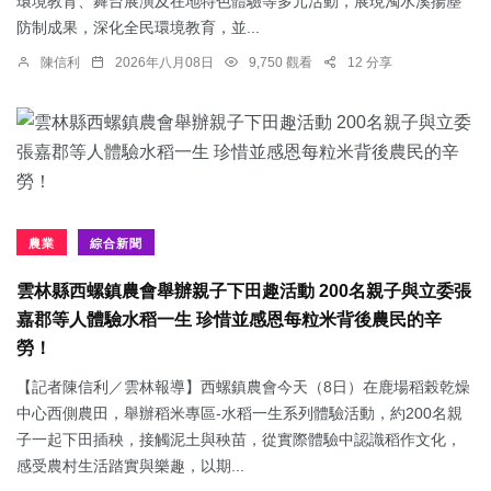
環境教育、舞台展演及在地特色體驗等多元活動，展現濁水溪揚塵
防制成果，深化全民環境教育，並...
陳信利
2026年八月08日
9,750 觀看
12 分享
農業
綜合新聞
雲林縣西螺鎮農會舉辦親子下田趣活動 200名親子與立委張
嘉郡等人體驗水稻一生 珍惜並感恩每粒米背後農民的辛
勞！
【記者陳信利／雲林報導】西螺鎮農會今天（8日）在鹿場稻榖乾燥
中心西側農田，舉辦稻米專區-水稻一生系列體驗活動，約200名親
子一起下田插秧，接觸泥土與秧苗，從實際體驗中認識稻作文化，
感受農村生活踏實與樂趣，以期...