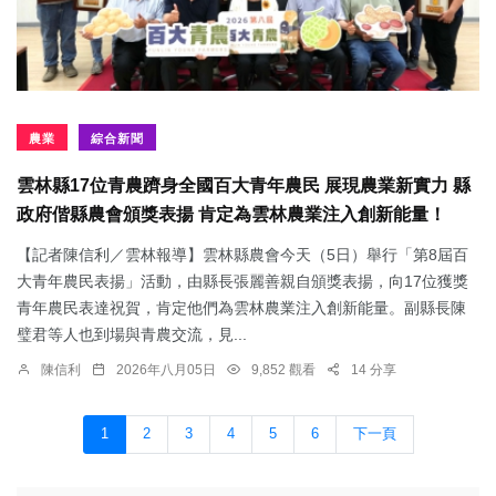
農業
綜合新聞
雲林縣17位青農躋身全國百大青年農民 展現農業新實力 縣
政府偕縣農會頒獎表揚 肯定為雲林農業注入創新能量！
【記者陳信利／雲林報導】雲林縣農會今天（5日）舉行「第8屆百
大青年農民表揚」活動，由縣長張麗善親自頒獎表揚，向17位獲獎
青年農民表達祝賀，肯定他們為雲林農業注入創新能量。副縣長陳
璧君等人也到場與青農交流，見...
陳信利
2026年八月05日
9,852 觀看
14 分享
1
2
3
4
5
6
下一頁