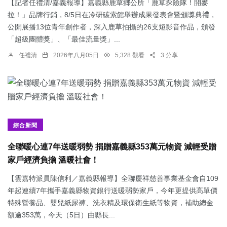
【記者任禮清/嘉義報導】嘉義縣鹿草鄉公所「鹿草探險隊！開麥
拉！」品牌行銷，8/5日在冷研碳索館舉辦成果發表會暨頒獎典禮，
公開展播13位青年創作者，深入鹿草拍攝的26支短影音作品，頒發
「超級團體獎」、「最佳流量獎」...
任禮清
2026年八月05日
5,328 觀看
3 分享
綜合新聞
全聯暖心連7年送暖弱勢 捐贈嘉義縣353萬元物資 減輕受贈
家戶經濟負擔 溫暖社會！
【雲嘉特派員陳信利／嘉義縣報導】全聯慶祥慈善事業基金會自109
年起連續7年攜手嘉義縣物資銀行送暖弱勢家戶，今年更提供高單價
特殊營養品、嬰兒紙尿褲、洗衣精及環保衛生紙等物資，補助總金
額逾353萬，今天（5日）由縣長...