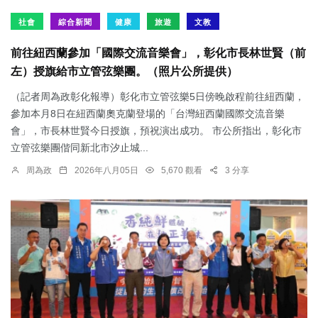
社會
綜合新聞
健康
旅遊
文教
前往紐西蘭參加「國際交流音樂會」，彰化市長林世賢（前
左）授旗給市立管弦樂團。（照片公所提供）
（記者周為政彰化報導）彰化市立管弦樂5日傍晚啟程前往紐西蘭，
參加本月8日在紐西蘭奧克蘭登場的「台灣紐西蘭國際交流音樂
會」，市長林世賢今日授旗，預祝演出成功。 市公所指出，彰化市
立管弦樂團偕同新北市汐止城...
周為政
2026年八月05日
5,670 觀看
3 分享