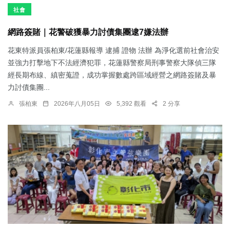
社會
網路簽賭｜花警破獲暴力討債集團逮7嫌法辦
花東特派員張柏東/花蓮縣報導 逮捕 證物 法辦 為淨化選前社會治安
並強力打擊地下不法經濟犯罪，花蓮縣警察局刑事警察大隊偵三隊
經長期布線、縝密蒐證，成功掌握數處跨區域經營之網路簽賭及暴
力討債集團...
張柏東
2026年八月05日
5,392 觀看
2 分享