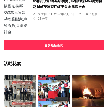
全聯暖心連7年送暖弱勢 捐贈嘉義縣353萬元物
資 減輕受贈家戶經濟負擔 溫暖社會！
陳信利
2026年八月05日
9,667 觀看
14 分享
更多最新新聞
活動花絮