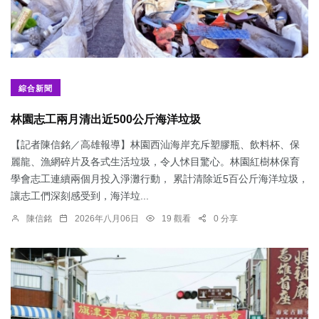
綜合新聞
林園志工兩月清出近500公斤海洋垃圾
【記者陳信銘／高雄報導】林園西汕海岸充斥塑膠瓶、飲料杯、保
麗龍、漁網碎片及各式生活垃圾，令人怵目驚心。林園紅樹林保育
學會志工連續兩個月投入淨灘行動， 累計清除近5百公斤海洋垃圾，
讓志工們深刻感受到，海洋垃...
陳信銘
2026年八月06日
19 觀看
0 分享