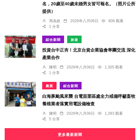
名，20歲至40歲未婚男女皆可報名。（照片公所
提供）
周為政
2026年八月06日
806 觀看
1 分享
綜合新聞
旅遊
投資台中正夯！北京台資企業協會率團交流 深化
產業合作
陳明
2026年八月06日
1,305 觀看
1 分享
農業
綜合新聞
白海豚颱風來襲 台電苗栗區處全力戒備呼籲畜牧
養殖業者落實用電設備檢查
陳明
2026年八月06日
1,393 觀看
5 分享
更多最新新聞