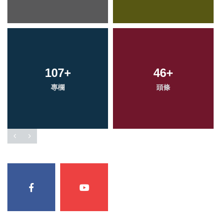
107
+
46
+
專欄
頭條