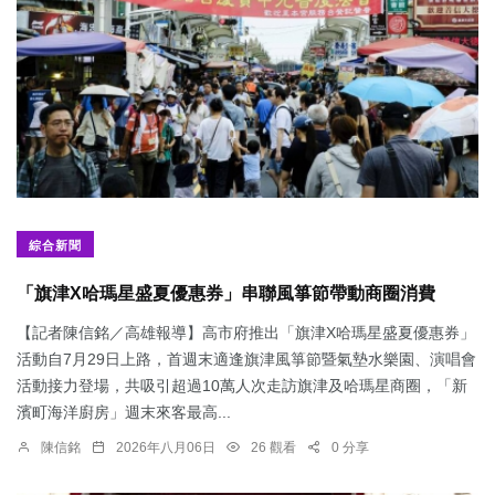
綜合新聞
「旗津X哈瑪星盛夏優惠券」串聯風箏節帶動商圈消費
【記者陳信銘／高雄報導】高市府推出「旗津X哈瑪星盛夏優惠券」
活動自7月29日上路，首週末適逢旗津風箏節暨氣墊水樂園、演唱會
活動接力登場，共吸引超過10萬人次走訪旗津及哈瑪星商圈，「新
濱町海洋廚房」週末來客最高...
陳信銘
2026年八月06日
26 觀看
0 分享