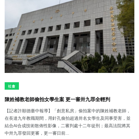
社會
陳姓補教老師偷拍女學生案 更一審卅九罪全輕判
【記者許順德臺中報導】「創意私房」偷拍案中的陳姓補教老師，
在長達九年教職期間，用針孔偷拍超過卅名女學生及同事受害，並
結合AI合成技術散佈性影像，二審判處十二年徒刑；最高法院將其
中卅九罪發回更審，更一審日前...