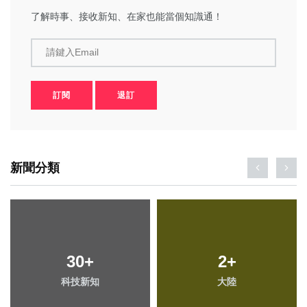
了解時事、接收新知、在家也能當個知識通！
請鍵入Email
訂閱
退訂
新聞分類
30
+
2
+
科技新知
大陸