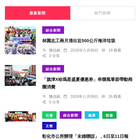
最新新聞
熱門新聞
綜合新聞
林園志工兩月清出近500公斤海洋垃圾
陳信銘
2026年八月06日
19 觀看
0 分享
綜合新聞
「旗津X哈瑪星盛夏優惠券」串聯風箏節帶動商
圈消費
陳信銘
2026年八月06日
26 觀看
0 分享
社會
綜合新聞
健康
旅遊
文教
彰化市公所辦理「未婚聯誼」，6日至11日報