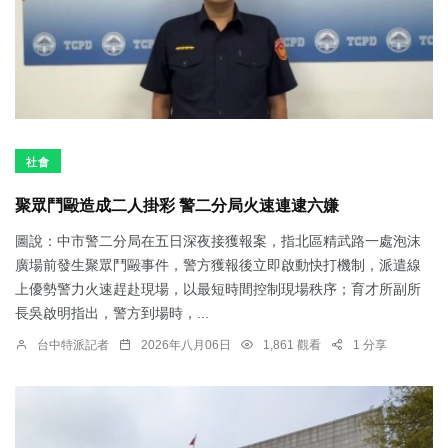
社會
聚眾鬥毆造成二人掛彩 警二分局火速連逮六嫌
圖說：中市警二分局在五日深夜接獲報案，指北區精武路一處泡沫
廣場前發生聚眾鬥毆事件，警方獲報後立即啟動快打機制，派遣線
上優勢警力火速趕赴現場，以最短時間控制現場秩序；育才所副所
長吳啟明指出，警方到場時，...
台中特派記者
2026年八月06日
1,861 觀看
1 分享