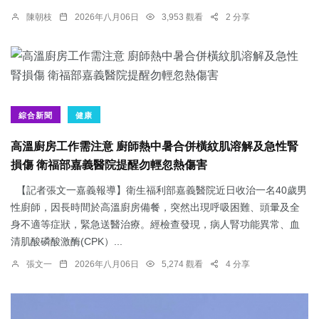
陳朝枝
2026年八月06日
3,953 觀看
2 分享
綜合新聞
健康
高溫廚房工作需注意 廚師熱中暑合併橫紋肌溶解及急性腎
損傷 衛福部嘉義醫院提醒勿輕忽熱傷害
【記者張文一嘉義報導】衛生福利部嘉義醫院近日收治一名40歲男
性廚師，因長時間於高溫廚房備餐，突然出現呼吸困難、頭暈及全
身不適等症狀，緊急送醫治療。經檢查發現，病人腎功能異常、血
清肌酸磷酸激酶(CPK）...
張文一
2026年八月06日
5,274 觀看
4 分享