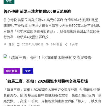
宗教
善心傳愛 苗栗玉清宮捐贈500萬元給縣府
善心傳愛 苗栗玉清宮捐贈500萬元給縣府 台灣華報/特派員劉鳳瑩、
陳聰明/苗栗報導 財團法人苗栗玉清宮今天捐贈500萬元給苗栗縣政
府做為「弱勢家庭服務暨長照資源」。縣長鍾東錦感謝玉清宮的善
行義舉，連續第4次挹注縣府投...
陳明
2026年八月06日
344 觀看
1 分享
綜合新聞
文教
「鎮展三寶」亮相！2026國際木雕藝術交流展登場
「鎮展三寶」亮相！2026國際木雕藝術交流展登場 台灣華報/特派
員劉鳳瑩、陳聰明/三義報導 蜘蛛般盤踞展場、象徵創傷記憶的「情
緒異獸」，高達3.5公尺、穿梭現實與虛擬世界的「旅人」，以及由