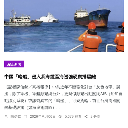
綜合新聞
中國「暗船」侵入我海纜區海巡強硬廣播驅離
【記者陳信銘／高雄報導】中共近年不斷強化對台「灰色地帶」襲
擾，除了軍機、軍艦頻繁繞台外，更疑似頻繁出動關閉AIS（船舶自
動識別系統）或訊號異常的「暗船」、可疑貨輪，前往台灣周邊關
鍵基礎設施（如海底電纜區）...
陳信銘
2026年八月06日
5,679 觀看
2 分享