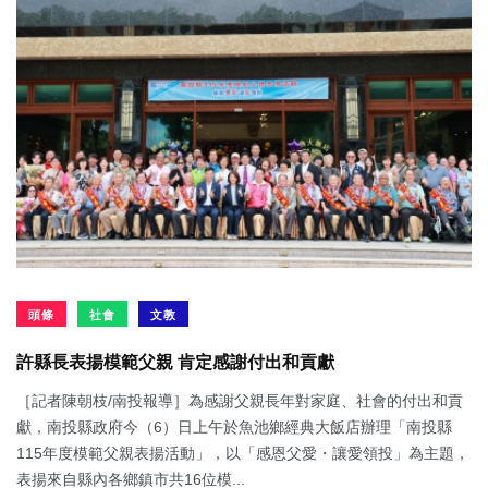
頭條
社會
文教
許縣長表揚模範父親 肯定感謝付出和貢獻
［記者陳朝枝/南投報導］為感謝父親長年對家庭、社會的付出和貢
獻，南投縣政府今（6）日上午於魚池鄉經典大飯店辦理「南投縣
115年度模範父親表揚活動」，以「感恩父愛・讓愛領投」為主題，
表揚來自縣內各鄉鎮市共16位模...