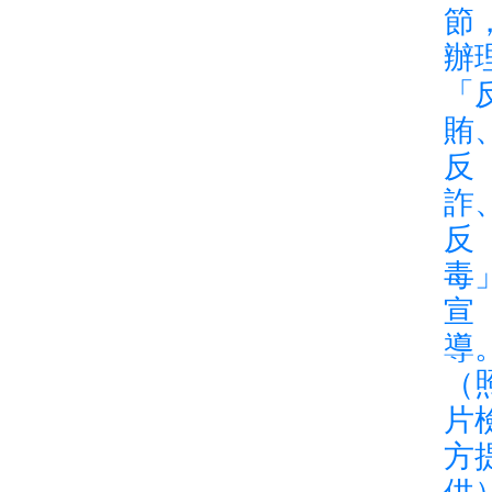
節
辦
「
賄
反
詐
反
毒
宣
導
（
片
方
供