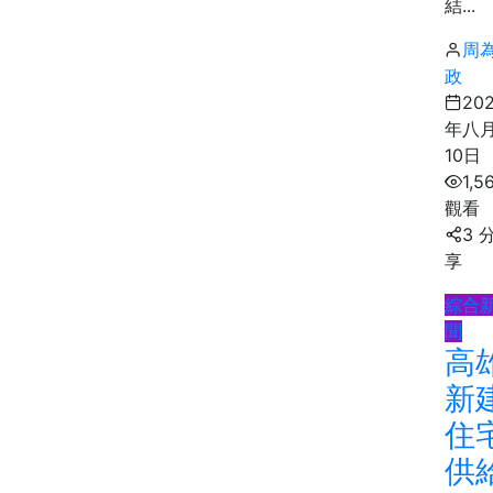
結...
周
政
20
年八
10日
1,5
觀看
3 
享
綜合
聞
高
新
住
供