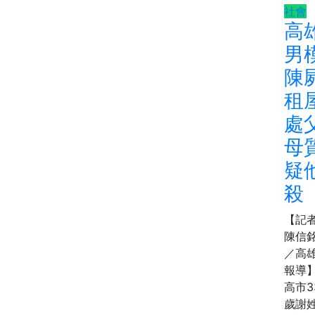
社會
高
男
陳
租
處
母
疑
殺
【記
陳信
／高
報導
高市3
歲謝