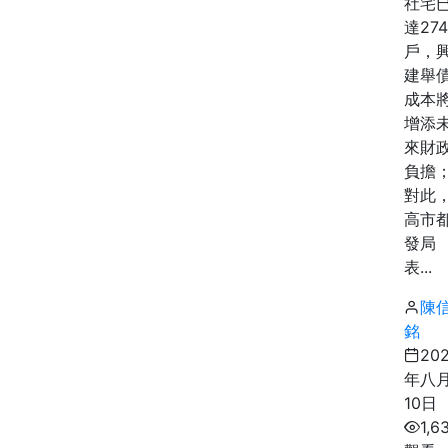
社宅
達274
戶，
建舉
成本
增添
來財
負擔
對此
高市
發局
表...
陳
銘
20
年八
10日
1,6