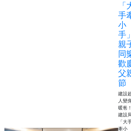
「
手
小
手
親
同
歡
父
節
建設
人變
暖爸
建設
「大
牽小