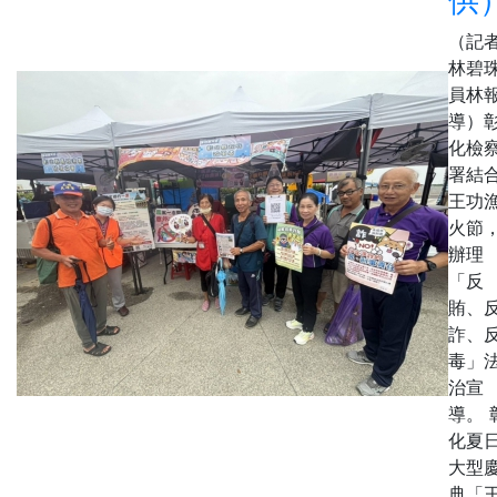
（記
林碧
員林
導）
化檢
署結
王功
火節
辦理
「反
賄、
詐、
毒」
治宣
導。 
化夏
大型
典「