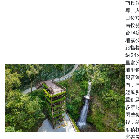
南投
導］
口位
南投
台14
埔霧
路指
約64
里處
埔里
觀音
布，
經風
重創
多年
閉整
後，
府積
完善