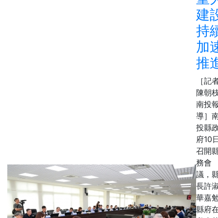
建
持
加
推
［記
陳朝枝
南投
導］
投縣
府10
召開
務會
議，
長許
華嘉
縣府