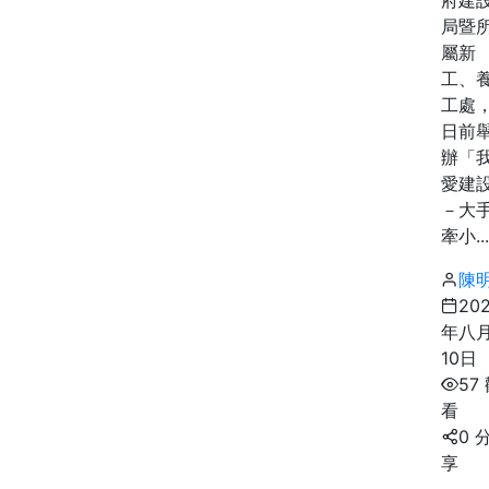
局暨
屬新
工、
工處
日前
辦「
愛建
－大
牽小...
陳
20
年八
10日
57
看
0 
享