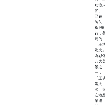
功漁
節」
已在
8/8、
8/9舉
行，
麗的
「王
漁火
為彰
八大
景之
一，
「王
漁火
節」
在地
業連