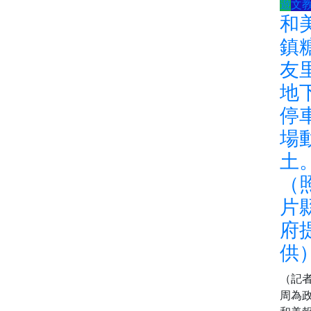
遊
文
和
鎮
友
地
停
場
土
（
片
府
供
（記
周為