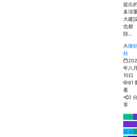
提出
多項
大建
也都
陸...
陳
枝
20
年八
10日
81 
看
0 
享
社會
合新
健康