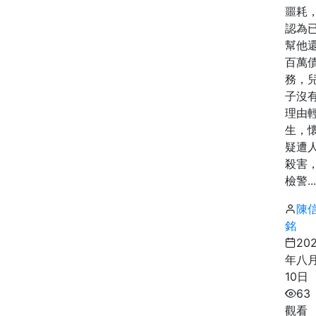
噩耗
認為
幫他
百萬
務，
子沒
理由
生，
疑遭
殺害
檢警...
陳
銘
20
年八
10日
63
觀看