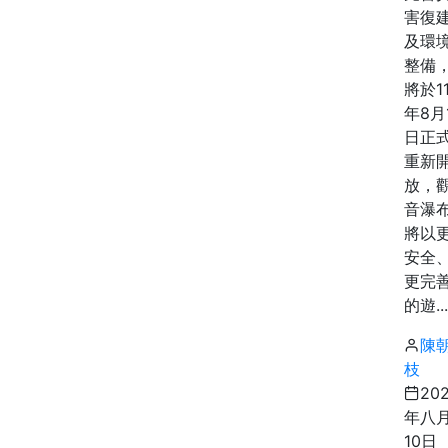
害復
及環
整備
將於1
年8月
日正
重新
放，
音瀑
將以
安全
更完
的遊...
陳
枝
20
年八
10日