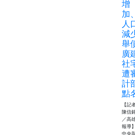
增
加
人
減
舉
廣
社
遭
計
點
【記
陳信
／高
報導
中央