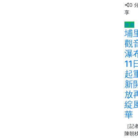
0 
享
旅遊
埔
觀
瀑
11
起
新
放
綻
華
［記
陳朝枝