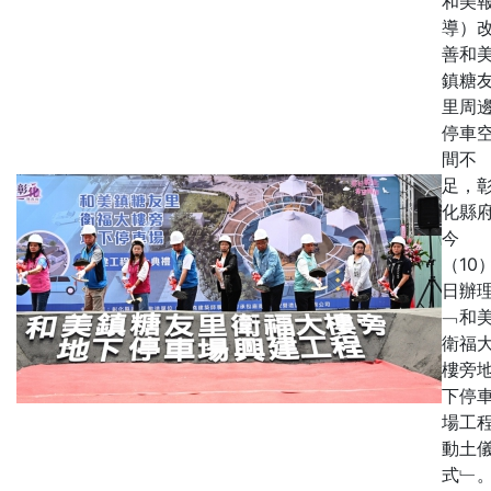
和美
導）
善和
鎮糖
里周
停車
間不
足，
化縣
今
（10
日辦
﹁和
衛福
樓旁
下停
場工
動土
式﹂