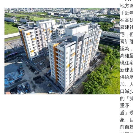
地方
手近
在高
廣建
宅，
審計
認為
高雄
現住
新建
供給
加、
口減
的「
重矛
盾」
象，
前自