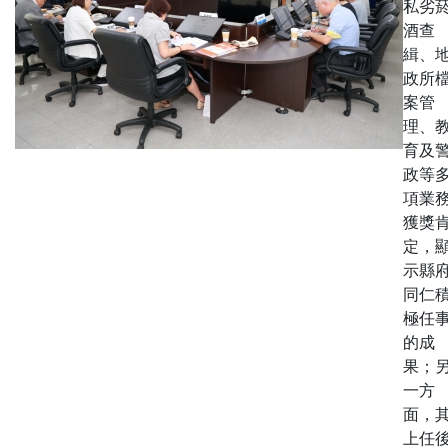
私劣
酒查
緝、
政所
案管
理、
育及
政等
項業
獲獎
定，
示縣
同仁
極任
的成
果；
一方
面，
上任