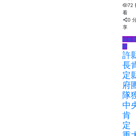
72
看
0 
享
綜合
聞
許
長
定
府
隊
中
肯
重