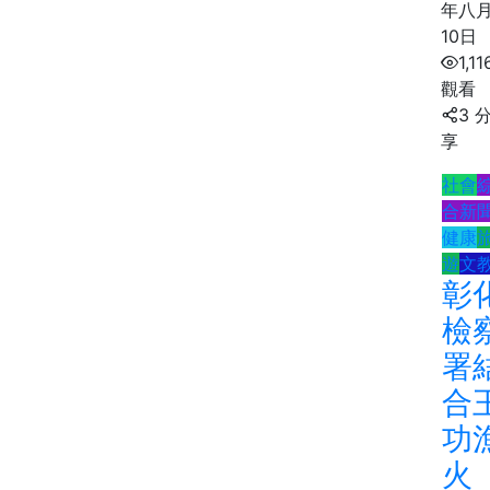
年八
10日
1,11
觀看
3 
享
社會
合新
健康
遊
文
彰
檢
署
合
功
火