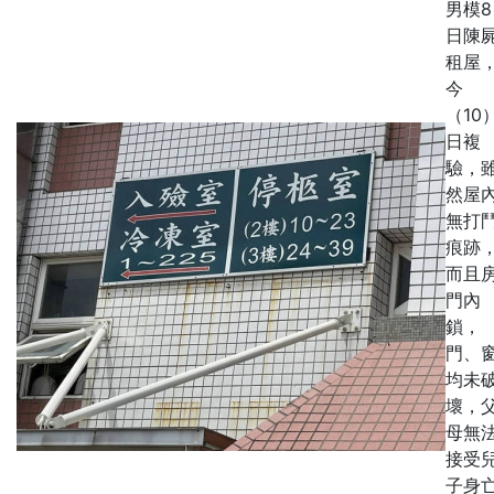
男模8
日陳
租屋
今
（10
日複
驗，
然屋
無打
痕跡
而且
門內
鎖，
門、
均未
壞，
母無
接受
子身