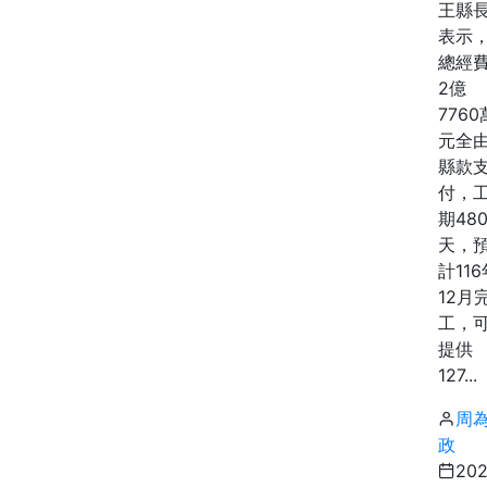
王縣
表示
總經
2億
7760
元全
縣款
付，
期48
天，
計116
12月
工，
提供
127...
周
政
20