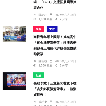
場 「B2B」交流拓展國際旅
遊合作
陳朝枝
2026年八月08日
1,630 觀看
2 分享
頭條
文教
南投青年躍上國際！旭光高中
「黃金海岸造夢者」赴澳圓夢
副縣長王瑞德代許縣長授旗鼓
勵祝福
陳朝枝
2026年八月08日
1,560 觀看
2 分享
社會
張冠李戴｜三立新聞蓄意下標
「吉安鄉長酒駕肇事」，游淑
貞提告！
張柏東
2026年八月08日