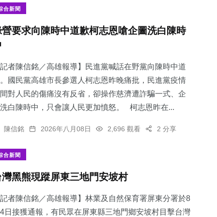
綜合新聞
綠營要求向陳時中道歉柯志恩嗆企圖洗白陳時
中
記者陳信銘／高雄報導】民進黨喊話在野黨向陳時中道
。國民黨高雄市長參選人柯志恩昨晚痛批，民進黨疫情
間對人民的傷痛沒有反省，卻操作慈濟遭詐騙一式、企
洗白陳時中，只會讓人民更加憤怒。 柯志恩昨在...
陳信銘
2026年八月08日
2,696 觀看
2 分享
綜合新聞
台灣黑熊現蹤屏東三地門安坡村
記者陳信銘／高雄報導】林業及自然保育署屏東分署於8
4日接獲通報，有民眾在屏東縣三地門鄉安坡村目擊台灣