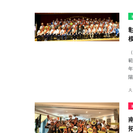
（
範
年
陽