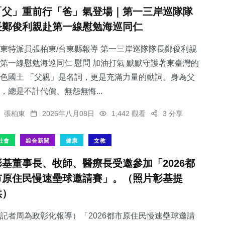
「父」重前行「爸」氣登場｜第一三岸巡隊隊
長鄭俊利親赴第一線慰勉海巡同仁
東特派員張柏東/台東縣報導 第一三岸巡隊隊長鄭俊利親
第一線慰勉海巡同仁 慰問 加油打氣 默默守護著東臺灣的
色國土 「父親」是名詞，更是充滿力量的動詞。身為父
，總是不計代價、無怨無悔...
張柏東
2026年八月08日
1,442 觀看
3 分享
社會
綜合新聞
健康
文教
彰基董事長、牧師、醫療長受邀參加「2026都
市原住民慢速壘球邀請賽」。（照片彰基提
供）
記者周為政彰化報導）「2026都市原住民慢速壘球邀請