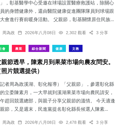
」，彰基醫學中心受邀在球場設置醫療救護站，除關心
員的身體健康外，還由醫院健康促進團隊隊員到球場跟
大會進行賽前暖身活動。 父親節，彰基關懷原住民族...
周為政
2026年八月08日
2,302 觀看
3 分享
社會
農業
綜合新聞
健康
文教
父親節透早，陳素月到果菜市場向農友問安。
（照片競選提供）
記者周為政溪湖、彰化報導）「父親節」，參選彰化縣
的立委陳素月，一大早就到溪湖果菜市場向農民請安，
午趕回競選總部，與親子分享父親節的溫情。 今天適逢
親節，又是週末，民進黨提名彰化縣長候選人陳素...
周為政
2026年八月08日
2,478 觀看
3 分享