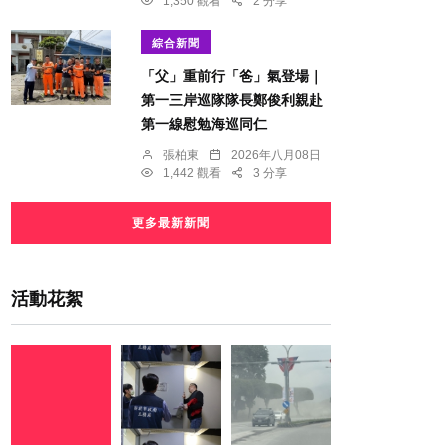
1,350 觀看
2 分享
綜合新聞
「父」重前行「爸」氣登場｜
第一三岸巡隊隊長鄭俊利親赴
第一線慰勉海巡同仁
張柏東
2026年八月08日
1,442 觀看
3 分享
更多最新新聞
活動花絮