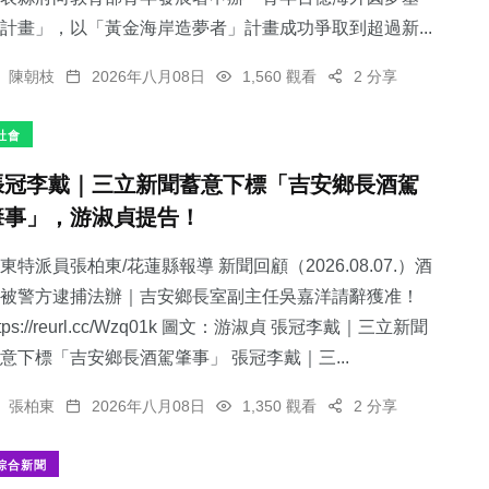
計畫」，以「黃金海岸造夢者」計畫成功爭取到超過新...
陳朝枝
2026年八月08日
1,560 觀看
2 分享
社會
張冠李戴｜三立新聞蓄意下標「吉安鄉長酒駕
肇事」，游淑貞提告！
東特派員張柏東/花蓮縣報導 新聞回顧（2026.08.07.）酒
被警方逮捕法辦｜吉安鄉長室副主任吳嘉洋請辭獲准！
ttps://reurl.cc/Wzq01k 圖文：游淑貞 張冠李戴｜三立新聞
意下標「吉安鄉長酒駕肇事」 張冠李戴｜三...
張柏東
2026年八月08日
1,350 觀看
2 分享
綜合新聞