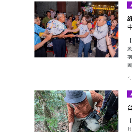
【
歉
期
圖
【
月