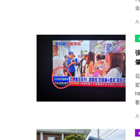
金
花
駕
h
蓄