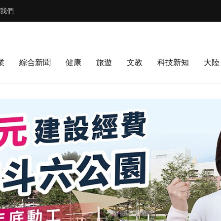
我們
業
綜合新聞
健康
旅遊
文教
科技新知
大陸