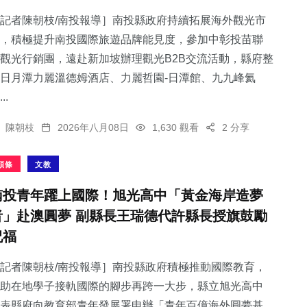
記者陳朝枝/南投報導］南投縣政府持續拓展海外觀光市
，積極提升南投國際旅遊品牌能見度，參加中彰投苗聯
觀光行銷團，遠赴新加坡辦理觀光B2B交流活動，縣府整
日月潭力麗溫德姆酒店、力麗哲園-日潭館、九九峰氦
76
+
38
+
130
+
..
文教
專欄
社會
陳朝枝
2026年八月08日
1,630 觀看
2 分享
頭條
文教
南投青年躍上國際！旭光高中「黃金海岸造夢
68
+
11
+
者」赴澳圓夢 副縣長王瑞德代許縣長授旗鼓勵
健康
科技新知
祝福
記者陳朝枝/南投報導］南投縣政府積極推動國際教育，
助在地學子接軌國際的腳步再跨一大步，縣立旭光高中
表縣府向教育部青年發展署申辦「青年百億海外圓夢基