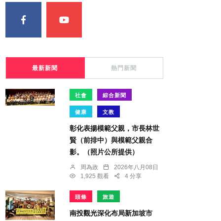
最新新聞
熱門新聞
社會
綜合新聞
健康
文教
彰化表揚模範父親，市長林世
賢（前排中）與模範父親合
影。（照片公所提供）
周為政
2026年八月08日
1,925 觀看
4 分享
頭條
旅遊
南投觀光深化布局新加坡市