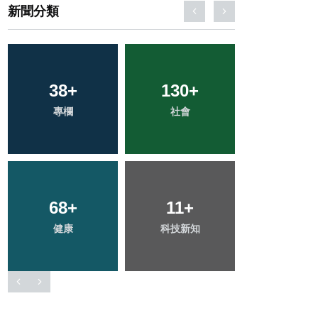
新聞分類
21
+
19
+
0
+
宗教
頭條
大陸
52
+
24
+
231
+
旅遊
農業
綜合新聞