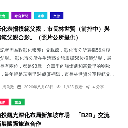
社會
綜合新聞
健康
文教
彰化表揚模範父親，市長林世賢（前排中）與
模範父親合影。（照片公所提供）
記者周為政彰化報導）父親節，彰化市公所表揚56名模
父親。 彰化市公所在生活藝文館表揚56位模範父親，最
長有兩位，都是93歲，介壽里的張燦凱和富貴里的劉秋
，最年輕是茄南里64歲廖福臨，市長林世賢分享模範父...
周為政
2026年八月08日
1,925 觀看
4 分享
頭條
旅遊
南投觀光深化布局新加坡市場 「B2B」交流
拓展國際旅遊合作