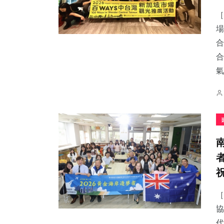
［
場
合
合
21
+
16
+
0
+
氣.
宗教
頭條
大陸
52
+
24
+
231
+
旅遊
農業
綜合新聞
［
協
代