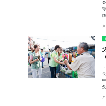
賽
球
隨
（
長
中
父