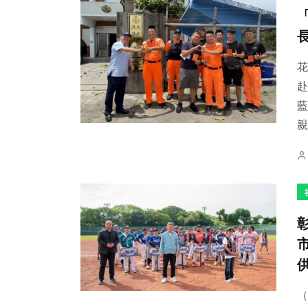
花
赴
藍
親
（