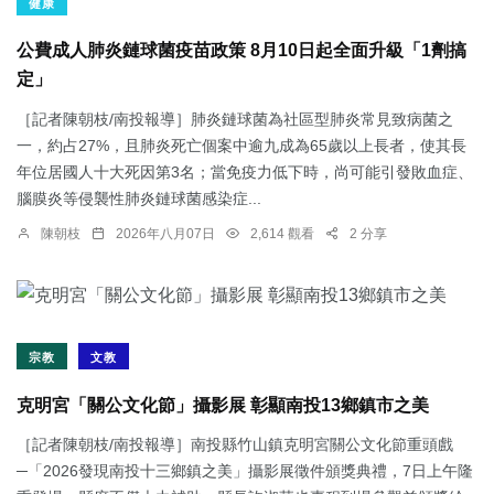
健康
公費成人肺炎鏈球菌疫苗政策 8月10日起全面升級「1劑搞
定」
［記者陳朝枝/南投報導］肺炎鏈球菌為社區型肺炎常見致病菌之
一，約占27%，且肺炎死亡個案中逾九成為65歲以上長者，使其長
年位居國人十大死因第3名；當免疫力低下時，尚可能引發敗血症、
腦膜炎等侵襲性肺炎鏈球菌感染症...
陳朝枝
2026年八月07日
2,614 觀看
2 分享
宗教
文教
克明宮「關公文化節」攝影展 彰顯南投13鄉鎮市之美
［記者陳朝枝/南投報導］南投縣竹山鎮克明宮關公文化節重頭戲
─「2026發現南投十三鄉鎮之美」攝影展徵件頒獎典禮，7日上午隆