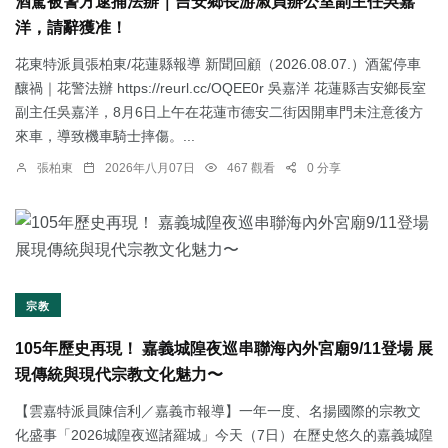
酒駕被警方逮捕法辦｜吉安鄉長游淑貞辦公室副主任吳嘉
洋，請辭獲准！
花東特派員張柏東/花蓮縣報導 新聞回顧（2026.08.07.）酒駕停車
釀禍｜花警法辦 https://reurl.cc/OQEE0r 吳嘉洋 花蓮縣吉安鄉長室
副主任吳嘉洋，8月6日上午在花蓮市德安二街因開車門未注意後方
來車，導致機車騎士摔傷。...
張柏東
2026年八月07日
467 觀看
0 分享
宗教
105年歷史再現！ 嘉義城隍夜巡串聯海內外宮廟9/11登場 展
現傳統與現代宗教文化魅力〜
【雲嘉特派員陳信利／嘉義市報導】一年一度、名揚國際的宗教文
化盛事「2026城隍夜巡諸羅城」今天（7日）在歷史悠久的嘉義城隍