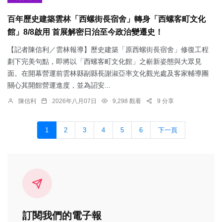
百年歷史建築雲林「西螺街長宿舍」轉身「西螺客町文化
館」8/8啟用 首展解密日治至今政治變遷史！
【記者陳信利／雲林報導】歷史建築「原西螺街長宿舍」修復工程
劃下完美句點，即將以「西螺客町文化館」之嶄新姿態與大眾見
面。在開幕營運前雲林縣副縣長謝淑亞率文化觀光處及客家輔導團
關心其開館營運進度，並為詔安...
陳信利
2026年八月07日
9,298 觀看
9 分享
1
2
3
4
5
6
下一頁
訂閱我們的電子報