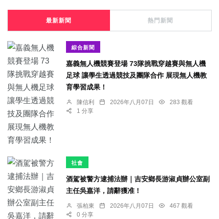
最新新聞
熱門新聞
綜合新聞
嘉義無人機競賽登場 73隊挑戰穿越賽與無人機
足球 讓學生透過競技及團隊合作 展現無人機教
育學習成果！
陳信利
2026年八月07日
283 觀看
1 分享
社會
酒駕被警方逮捕法辦｜吉安鄉長游淑貞辦公室副
主任吳嘉洋，請辭獲准！
張柏東
2026年八月07日
467 觀看
0 分享