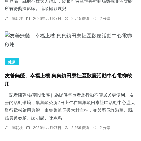
重登場，縣府不僅大力補助，縣長許淑華也專程到場參觀並頒獎給
所有得獎攝影家。這項攝影展與...
陳朝枝
2026年八月07日
2,715 觀看
2 分享
健康
友善無礙、幸福上樓 集集鎮田寮社區歡慶活動中心電梯啟
用
［記者陳朝枝/南投報導］為提供年長者及行動不便居民更便利、友
善的活動環境，集集鎮公所7日上午在集集鎮田寮社區活動中心盛大
舉行電梯啟用典禮，由集集鎮長吳大村主持，並與縣長許淑華、縣
議員黃春麟、謝明謀、陳淑惠...
陳朝枝
2026年八月07日
2,939 觀看
2 分享