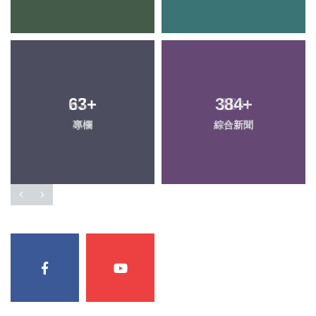
63
+
384
+
專欄
綜合新聞