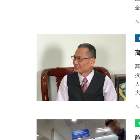
全
高
授
人
大