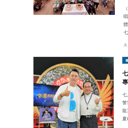
（
唱
體
七
28
+
316
+
52
+
農業
綜合新聞
專欄
七
專
103
+
72
+
15
+
文教
旅遊
科技新知
七
警
龍
夏