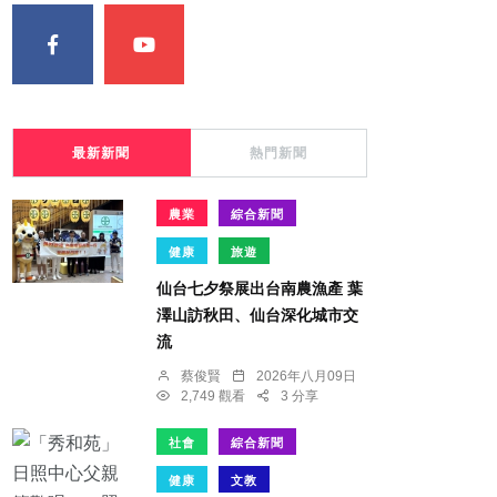
最新新聞
熱門新聞
農業
綜合新聞
健康
旅遊
仙台七夕祭展出台南農漁產 葉
澤山訪秋田、仙台深化城市交
流
蔡俊賢
2026年八月09日
2,749 觀看
3 分享
社會
綜合新聞
健康
文教