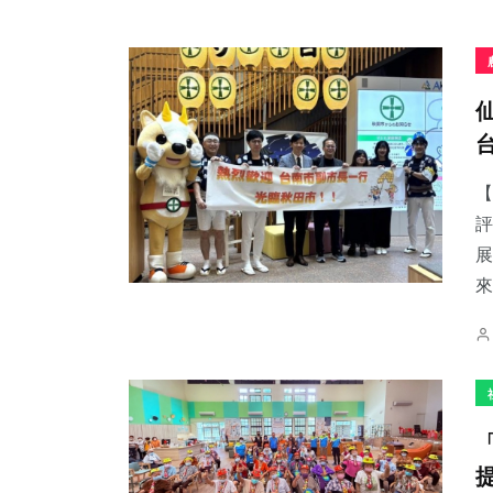
【
評
展
來