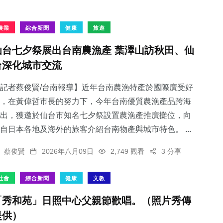
農業
綜合新聞
健康
旅遊
仙台七夕祭展出台南農漁產 葉澤山訪秋田、仙
台深化城市交流
記者蔡俊賢/台南報導】近年台南農漁特產於國際廣受好
，在黃偉哲市長的努力下，今年台南優質農漁產品跨海
出，獲邀於仙台市知名七夕祭設置農漁產推廣攤位，向
自日本各地及海外的旅客介紹台南物產與城市特色。 ...
蔡俊賢
2026年八月09日
2,749 觀看
3 分享
社會
綜合新聞
健康
文教
「秀和苑」日照中心父親節歡唱。（照片秀傳
提供）