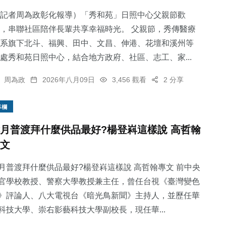
記者周為政彰化報導）「秀和苑」日照中心父親節歡
，串聯社區陪伴長輩共享幸福時光。 父親節，秀傳醫療
系旗下北斗、福興、田中、文昌、伸港、花壇和溪州等
處秀和苑日照中心，結合地方政府、社區、志工、家...
1
+
176
+
28
+
大陸
社會
宗教
周為政
2026年八月09日
3,456 觀看
2 分享
專欄
月普渡拜什麼供品最好?楊登嵙這樣說 高哲翰
文
22
+
94
+
頭條
健康
月普渡拜什麼供品最好?楊登嵙這樣說 高哲翰專文 前中央
官學校教授、警察大學教授兼主任，曾任台視《臺灣變色
》評論人、八大電視台《暗光鳥新聞》主持人，並歷任華
科技大學、崇右影藝科技大學副校長，現任華...