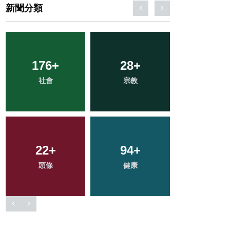
新聞分類
32
+
316
+
52
+
農業
綜合新聞
專欄
103
+
72
+
15
+
文教
旅遊
科技新知