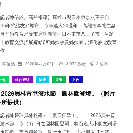
校
記者陳信銘／高雄報導】高雄市與日本東京八王子自
006年締結友好城市，今年邁入20週年，高雄市李懷仁副
長率領教育局等市府訪團前往日本東京八王子市，見證
市教育交流拓展締結6所姊妹校及姊妹園，深化彼此教育
作...
陳信銘
2026年八月09日
3,978 觀看
3 分享
社會
綜合新聞
健康
旅遊
文教
「2026員林青商潑水節」圓林園登場。（照片
公所提供）
記者林碧珠員林報導）「夏日狂歡！」，「2026員林青
潑水節」今（9）日在圓林園登場，數百名大小朋友到場
水狂歡，市長賴致富一身玩水打扮，與小朋友打水戰，