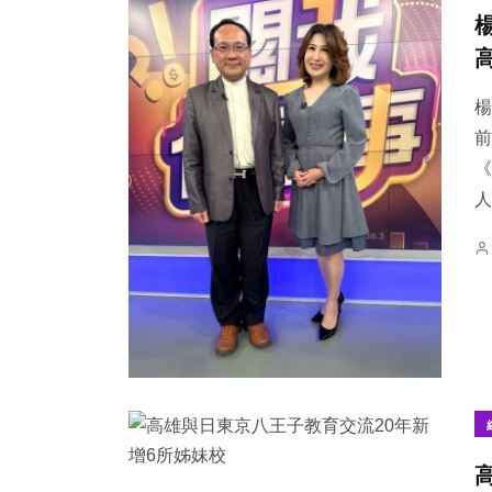
楊
前
《
人