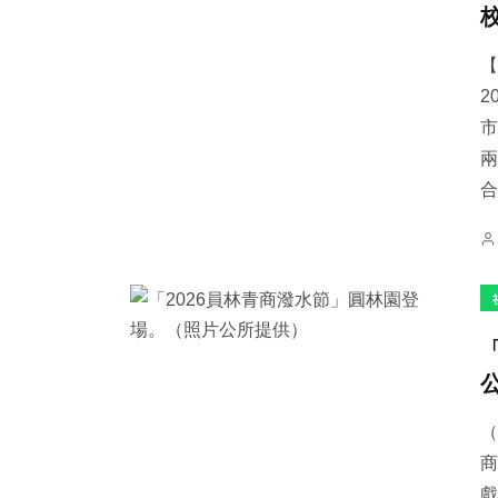
【
2
市
兩
合
（
商
戲