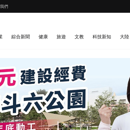
我們
業
綜合新聞
健康
旅遊
文教
科技新知
大陸