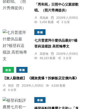
「秀和苑」日照中心父親節歡
唱。（照片秀傳提供）
周為政
2026年八月09日
3,456 觀看
2 分享
專欄
七月普渡拜什麼供品最好?楊
登嵙這樣說 高哲翰專文
高哲翰
2026年八月09日
49,163 觀看
3 分享
旅遊
專欄
【旅人顯微鏡】 《國旅貴爆？拆解飯店定價內幕》
簡安
2026年八月09日
4,038 觀看
4 分享
專欄
楊登嵙點評農曆七月初一「鬼