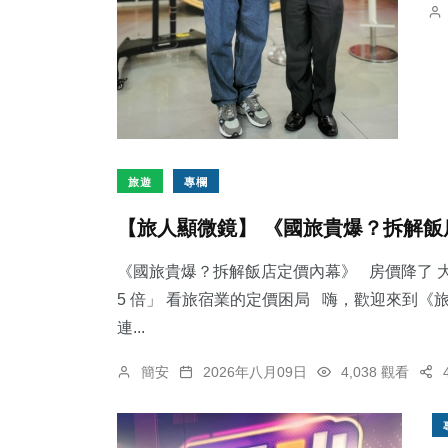
旅遊
專欄
【旅人顯微鏡】 《國旅貴爆？拆解飯
《國旅貴爆？拆解飯店定價內幕》 房價降了 大
5 倍」 看旅宿業的定價困局 嗨，歡迎來到
連...
簡安
2026年八月09日
4,038 觀看