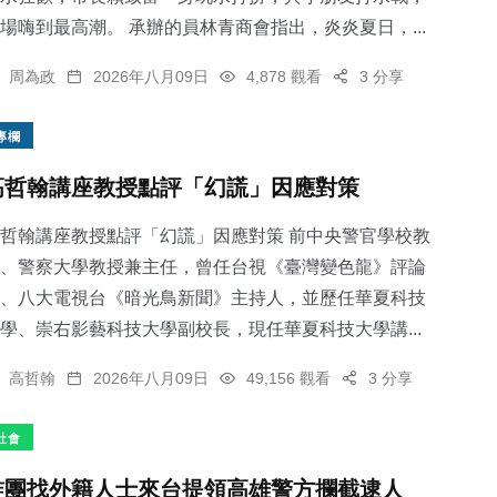
場嗨到最高潮。 承辦的員林青商會指出，炎炎夏日，...
周為政
2026年八月09日
4,878 觀看
3 分享
專欄
高哲翰講座教授點評「幻謊」因應對策
哲翰講座教授點評「幻謊」因應對策 前中央警官學校教
、警察大學教授兼主任，曾任台視《臺灣變色龍》評論
、八大電視台《暗光鳥新聞》主持人，並歷任華夏科技
學、崇右影藝科技大學副校長，現任華夏科技大學講...
高哲翰
2026年八月09日
49,156 觀看
3 分享
社會
詐團找外籍人士來台提領高雄警方攔截逮人