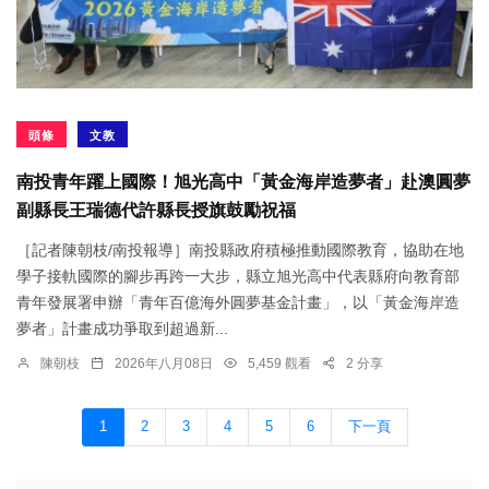
頭條
文教
南投青年躍上國際！旭光高中「黃金海岸造夢者」赴澳圓夢
副縣長王瑞德代許縣長授旗鼓勵祝福
［記者陳朝枝/南投報導］南投縣政府積極推動國際教育，協助在地
學子接軌國際的腳步再跨一大步，縣立旭光高中代表縣府向教育部
青年發展署申辦「青年百億海外圓夢基金計畫」，以「黃金海岸造
夢者」計畫成功爭取到超過新...
陳朝枝
2026年八月08日
5,459 觀看
2 分享
1
2
3
4
5
6
下一頁