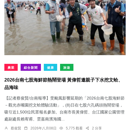
農業
綜合新聞
健康
旅遊
2026台南七股海鮮節熱鬧登場 黃偉哲邀親子下水挖文蛤、
品海味
【記者蔡俊賢/台南報導】受颱風影響延期的「2026台南七股海鮮節
－觀光赤嘴園挖文蛤體驗活動」，(8)日在七股六孔碼頭熱鬧登場，
吸引近1,500位民眾報名參加。台南市長黃偉哲、台江國家公園管理
處副處長賴宥甫、雲嘉南濱海國...
蔡俊賢
2026年八月08日
5,775 觀看
2 分享