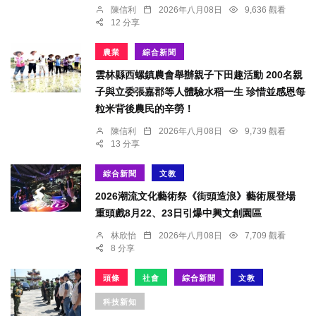
陳信利
2026年八月08日
9,636 觀看
12 分享
農業
綜合新聞
雲林縣西螺鎮農會舉辦親子下田趣活動 200名親
子與立委張嘉郡等人體驗水稻一生 珍惜並感恩每
粒米背後農民的辛勞！
陳信利
2026年八月08日
9,739 觀看
13 分享
綜合新聞
文教
2026潮流文化藝術祭《街頭造浪》藝術展登場
重頭戲8月22、23日引爆中興文創園區
林欣怡
2026年八月08日
7,709 觀看
8 分享
頭條
社會
綜合新聞
文教
科技新知