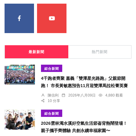
最新新聞
熱門新聞
綜合新聞
4千跑者齊聚 嘉義「雙潭星光路跑」父親節開
跑！ 市長黃敏惠預告11月迎雙潭馬拉松菁英賽
陳信利
2026年八月09日
4,880 觀看
10 分享
綜合新聞
2026雲林濁水溪好空氣生活節崙背熱鬧登場！
親子攜手齊體驗 共創永續幸福家園〜