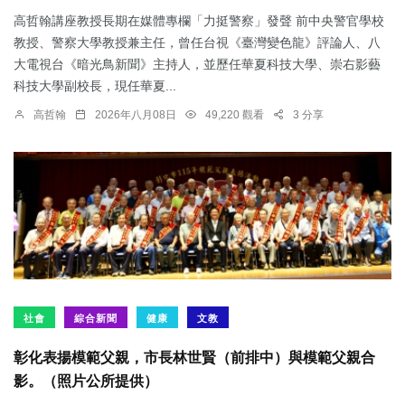
高哲翰講座教授長期在媒體專欄「力挺警察」發聲 前中央警官學校
教授、警察大學教授兼主任，曾任台視《臺灣變色龍》評論人、八
大電視台《暗光鳥新聞》主持人，並歷任華夏科技大學、崇右影藝
科技大學副校長，現任華夏...
高哲翰
2026年八月08日
49,220 觀看
3 分享
社會
綜合新聞
健康
文教
彰化表揚模範父親，市長林世賢（前排中）與模範父親合
影。（照片公所提供）