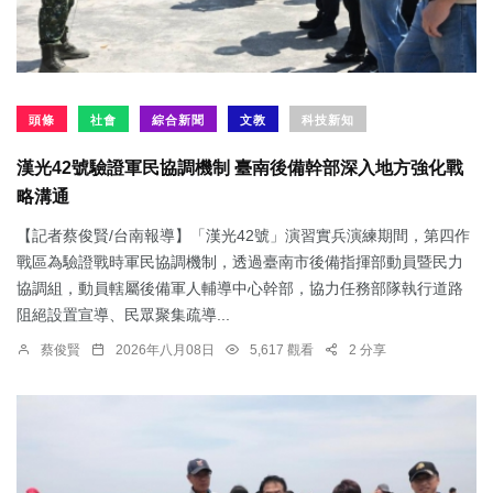
頭條
社會
綜合新聞
文教
科技新知
漢光42號驗證軍民協調機制 臺南後備幹部深入地方強化戰
略溝通
【記者蔡俊賢/台南報導】「漢光42號」演習實兵演練期間，第四作
戰區為驗證戰時軍民協調機制，透過臺南市後備指揮部動員暨民力
協調組，動員轄屬後備軍人輔導中心幹部，協力任務部隊執行道路
阻絕設置宣導、民眾聚集疏導...
蔡俊賢
2026年八月08日
5,617 觀看
2 分享