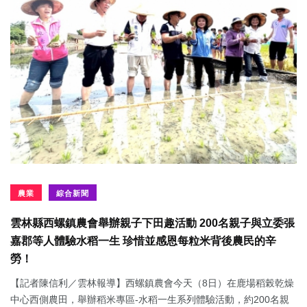
農業
綜合新聞
雲林縣西螺鎮農會舉辦親子下田趣活動 200名親子與立委張
嘉郡等人體驗水稻一生 珍惜並感恩每粒米背後農民的辛
勞！
【記者陳信利／雲林報導】西螺鎮農會今天（8日）在鹿場稻榖乾燥
中心西側農田，舉辦稻米專區-水稻一生系列體驗活動，約200名親