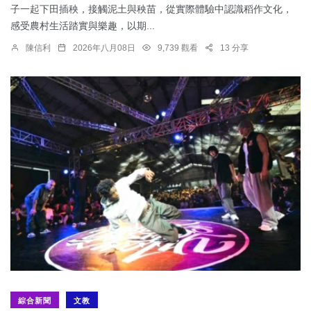
子一起下田插秧，接觸泥土與秧苗，從實際體驗中認識稻作文化，
感受農村生活踏實與樂趣，以期...
陳信利
2026年八月08日
9,739 觀看
13 分享
綜合新聞
文教