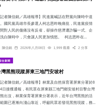
中
記者陳信銘／高雄報導】民進黨喊話在野黨向陳時中道
。國民黨高雄市長參選人柯志恩昨晚痛批，民進黨疫情
間對人民的傷痛沒有反省，卻操作慈濟遭詐騙一式、企
洗白陳時中，只會讓人民更加憤怒。 柯志恩昨在...
陳信銘
2026年八月08日
1,999 觀看
2 分享
綜合新聞
台灣黑熊現蹤屏東三地門安坡村
記者陳信銘／高雄報導】林業及自然保育署屏東分署於8
4日接獲通報，有民眾在屏東縣三地門鄉安坡村目擊台灣
熊出沒，林業保育署屏東分署表示，近年台灣黑熊的活
範圍已逐漸向淺山靠近，呼籲民眾若發現黑熊現蹤，務...