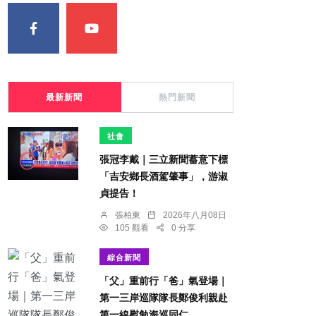
最新新聞
熱門新聞
社會
張冠李戴｜三立新聞蓄意下標
「吉安鄉長酒駕肇事」，游淑
貞提告！
張柏東
2026年八月08日
105 觀看
0 分享
綜合新聞
「父」重前行「爸」氣登場｜
第一三岸巡隊隊長鄭俊利親赴
第一線慰勉海巡同仁