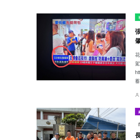
花
駕
h
蓄