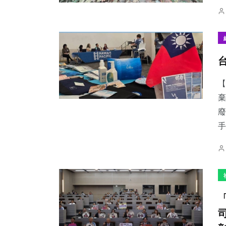
【
棄
廢
手