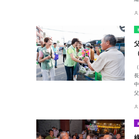
（
長
中
父