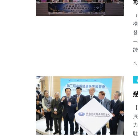
（
構
發
﹁
跨.
展
力
駐