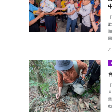
【
歉
期
圖
【
月
黑
動