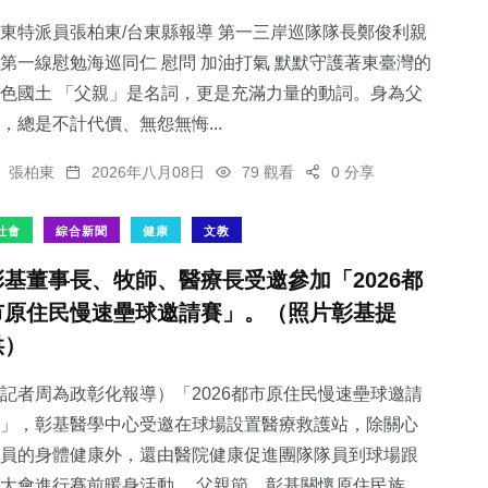
東特派員張柏東/台東縣報導 第一三岸巡隊隊長鄭俊利親
第一線慰勉海巡同仁 慰問 加油打氣 默默守護著東臺灣的
色國土 「父親」是名詞，更是充滿力量的動詞。身為父
，總是不計代價、無怨無悔...
128
+
433
+
38
+
專欄
社會
科技新知
張柏東
2026年八月08日
79 觀看
0 分享
社會
綜合新聞
健康
文教
彰基董事長、牧師、醫療長受邀參加「2026都
市原住民慢速壘球邀請賽」。（照片彰基提
231
+
177
+
供）
健康
旅遊
記者周為政彰化報導）「2026都市原住民慢速壘球邀請
」，彰基醫學中心受邀在球場設置醫療救護站，除關心
員的身體健康外，還由醫院健康促進團隊隊員到球場跟
大會進行賽前暖身活動。 父親節，彰基關懷原住民族...