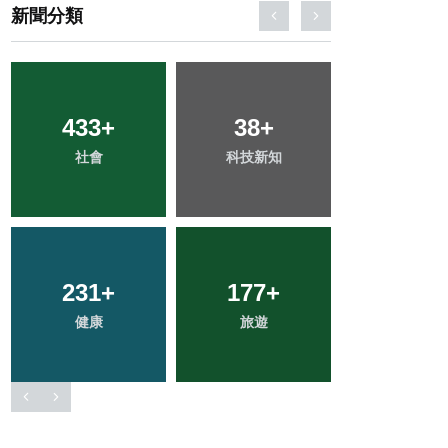
新聞分類
780
+
56
+
69
+
綜合新聞
頭條
宗教
254
+
2
+
81
+
文教
大陸
農業