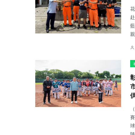
花
赴
藍
親
741
+
56
+
72
+
綜合新聞
頭條
宗教
254
+
2
+
81
+
文教
大陸
農業
（
賽
球
隨