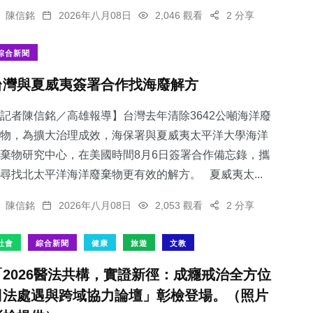
陳信銘
2026年八月08日
2,046 觀看
2 分享
綜合新聞
台灣與夏威夷簽署合作找海廢解方
記者陳信銘／高雄報導】台灣去年清除3642公噸海洋廢
物，為擴大治理成效，海保署與夏威夷太平洋大學海洋
棄物研究中心，在美國時間8月6日簽署合作備忘錄，攜
尋找北太平洋海洋廢棄物更有效的解方。 夏威夷太...
陳信銘
2026年八月08日
2,053 觀看
2 分享
社會
綜合新聞
健康
旅遊
文教
「2026醫法共構，實證新徑：成癮戒治全方位
司法處遇與跨域協力論壇」彰檢登場。（照片