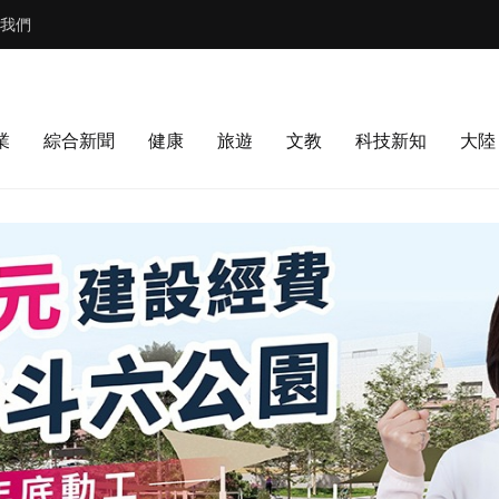
我們
業
綜合新聞
健康
旅遊
文教
科技新知
大陸