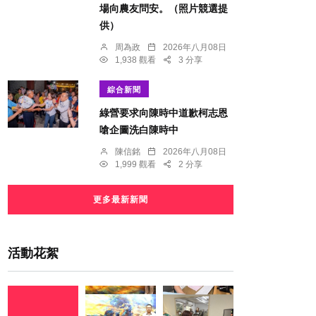
場向農友問安。（照片競選提
供）
周為政
2026年八月08日
1,938 觀看
3 分享
綜合新聞
綠營要求向陳時中道歉柯志恩
嗆企圖洗白陳時中
陳信銘
2026年八月08日
1,999 觀看
2 分享
更多最新新聞
活動花絮