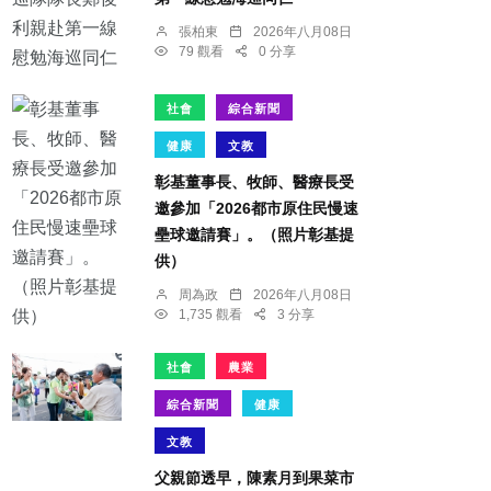
張柏東
2026年八月08日
79 觀看
0 分享
社會
綜合新聞
健康
文教
彰基董事長、牧師、醫療長受
邀參加「2026都市原住民慢速
壘球邀請賽」。（照片彰基提
供）
周為政
2026年八月08日
1,735 觀看
3 分享
社會
農業
綜合新聞
健康
文教
父親節透早，陳素月到果菜市