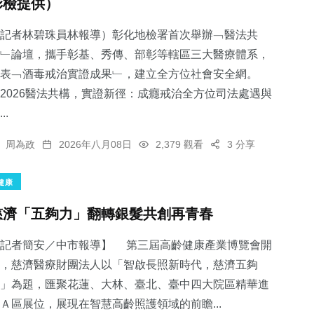
彰檢提供）
記者林碧珠員林報導）彰化地檢署首次舉辦﹁醫法共
﹂論壇，攜手彰基、秀傳、部彰等轄區三大醫療體系，
表﹁酒毒戒治實證成果﹂，建立全方位社會安全網。
2026醫法共構，實證新徑：成癮戒治全方位司法處遇與
..
周為政
2026年八月08日
2,379 觀看
3 分享
健康
慈濟「五夠力」翻轉銀髮共創再青春
【記者簡安／中市報導】 第三屆高齡健康產業博覽會開
，慈濟醫療財團法人以「智啟長照新時代，慈濟五夠
」為題，匯聚花蓮、大林、臺北、臺中四大院區精華進
Ａ區展位，展現在智慧高齡照護領域的前瞻...