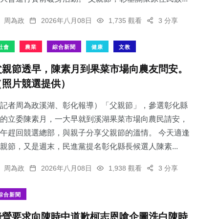
周為政
2026年八月08日
1,735 觀看
3 分享
社會
農業
綜合新聞
健康
文教
父親節透早，陳素月到果菜市場向農友問安。
（照片競選提供）
記者周為政溪湖、彰化報導）「父親節」，參選彰化縣
的立委陳素月，一大早就到溪湖果菜市場向農民請安，
午趕回競選總部，與親子分享父親節的溫情。 今天適逢
親節，又是週末，民進黨提名彰化縣長候選人陳素...
周為政
2026年八月08日
1,938 觀看
3 分享
綜合新聞
綠營要求向陳時中道歉柯志恩嗆企圖洗白陳時