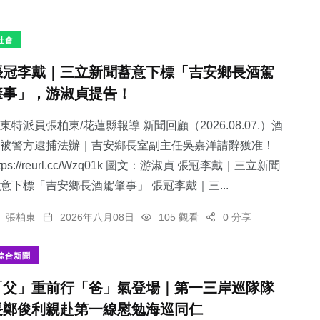
社會
張冠李戴｜三立新聞蓄意下標「吉安鄉長酒駕
肇事」，游淑貞提告！
東特派員張柏東/花蓮縣報導 新聞回顧（2026.08.07.）酒
被警方逮捕法辦｜吉安鄉長室副主任吳嘉洋請辭獲准！
ttps://reurl.cc/Wzq01k 圖文：游淑貞 張冠李戴｜三立新聞
意下標「吉安鄉長酒駕肇事」 張冠李戴｜三...
張柏東
2026年八月08日
105 觀看
0 分享
綜合新聞
「父」重前行「爸」氣登場｜第一三岸巡隊隊
長鄭俊利親赴第一線慰勉海巡同仁