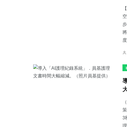
【
空
步
將
1
+
125
+
179
+
度
大陸
旅遊
文教
51
+
162
+
39
+
宗教
健康
頭條
（
策
3
理