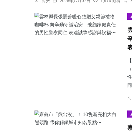
簡安
2026年八月07日
1,976 觀看
【
（
性
同