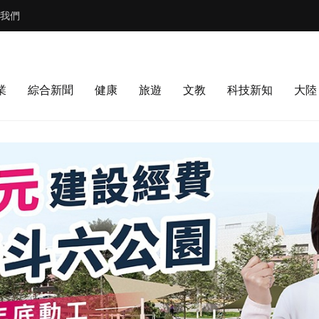
我們
業
綜合新聞
健康
旅遊
文教
科技新知
大陸