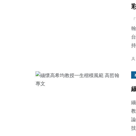
「
翰
台
持
緬
教
論
技