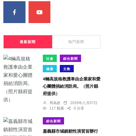
最新新聞
熱門新聞
社會
綜合新聞
健康
文教
4輛高規格救護車由企業家和愛
心團體捐給消防局。（照片縣
府提供）
周為政
2026年八月07日
117 觀看
0 分享
綜合新聞
嘉義縣市城鎮韌性演習首辦行