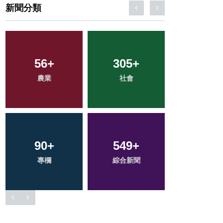
新聞分類
56
1
+
+
305
125
+
+
179
+
農業
大陸
社會
旅遊
文教
90
51
+
+
549
162
+
+
39
+
專欄
宗教
綜合新聞
健康
頭條