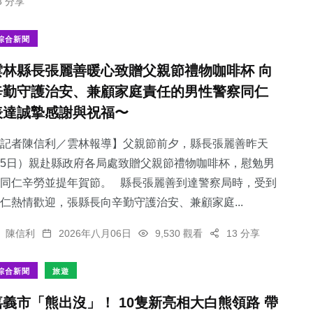
3 分享
綜合新聞
雲林縣長張麗善暖心致贈父親節禮物咖啡杯 向
辛勤守護治安、兼顧家庭責任的男性警察同仁
表達誠摯感謝與祝福〜
記者陳信利／雲林報導】父親節前夕，縣長張麗善昨天
5日）親赴縣政府各局處致贈父親節禮物咖啡杯，慰勉男
同仁辛勞並提年賀節。 縣長張麗善到達警察局時，受到
仁熱情歡迎，張縣長向辛勤守護治安、兼顧家庭...
陳信利
2026年八月06日
9,530 觀看
13 分享
綜合新聞
旅遊
嘉義市「熊出沒」！ 10隻新亮相大白熊領路 帶