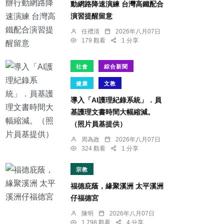
動網路降速演練 台灣高鐵配合
演習提醒留意
任禮清
2026年八月07日
179 觀看
1 分享
社會
綜合新聞
健康
文教
導入「AI護理紀錄系統」．員
基護理文書時間大幅縮減。
（照片員基提供）
周為政
2026年八月07日
324 觀看
1 分享
宗教
福德庇蔭，緣聚溪洲 太平溪洲
仔福德宮
陳明
2026年八月07日
1,798 觀看
4 分享