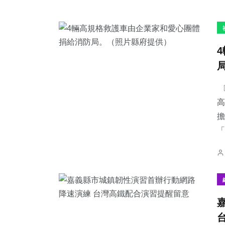
〔
高
擔
「