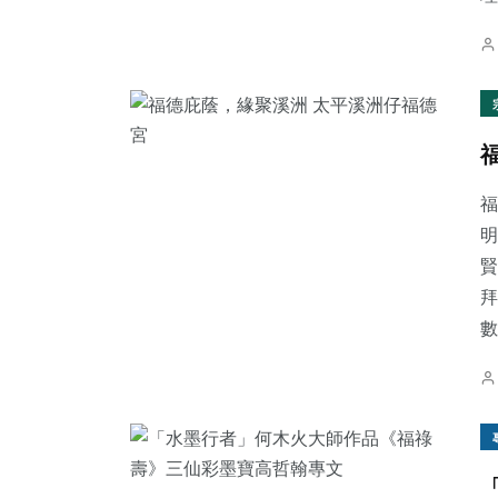
福
明
賢
拜
數.