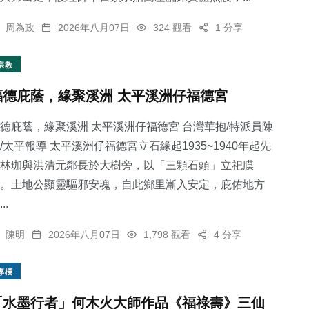
周為政
2026年八月07日
324 觀看
1 分享
宗教
福德庇蔭，緣聚溪洲 太平溪洲仔福德宮
德庇蔭，緣聚溪洲 太平溪洲仔福德宮 台灣華抱/特派員陳
/太平報導 太平溪洲仔福德宮立石緣起1935~1940年起先
林珈與洪清元鄰長於大樹旁，以「三顆石頭」立祀膜
。土地公顯靈驅邪安魂，自此鄉里漸入安定，庇佑地方
..
陳明
2026年八月07日
1,798 觀看
4 分享
專欄
「水墨行者」何木火大師作品《福祿壽》三仙