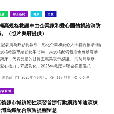
社會
綜合新聞
健康
文教
4輛高規格救護車由企業家和愛心團體捐給消防
局。（照片縣府提供）
記者周為政彰化報導〕彰化企業和愛心人士聯合捐贈4輛
規格救護車給彰化消防局，高規格配備包括全自動電動
架床，代表受贈的縣長王惠美表示感謝。 消防局舉辦
愛心接力，守護彰化，2026年救護車聯合捐贈儀式...
周為政
2026年八月07日
117 觀看
0 分享
綜合新聞
嘉義縣市城鎮韌性演習首辦行動網路降速演練
台灣高鐵配合演習提醒留意