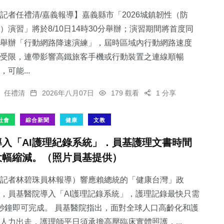
記者任禮清/嘉義報導】嘉義縣市「2026城鎮韌性（防
）演習」將於8/10日14時30分舉辦；演習期間將首度同
舉辦「行動網路降速演練」，屆時區域內行動網路速度
受限，連帶影響高鐵旅客手機或行動裝置之連線順暢
26
+
，可能...
科技新知
任禮清
2026年八月07日
179 觀看
1 分享
社會
綜合新聞
健康
文教
導入「AI護理紀錄系統」．員基護理文書時間
大幅縮減。（照片員基提供）
記者林碧珠員林報導）響應賴總統的「健康台灣」政
，員基醫院導入「AI護理記錄系統」，護理記錄最快只需
秒鐘即可完成。 員基醫院指出，面對全球人口高齡化和護
人力出走，護理師平日須承擔高壓臨床實體照護，...