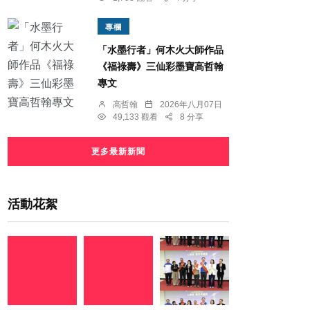
專欄
「水墨行者」何木火大師作品
《福祿壽》三仙彩墨寶高哲翰
專文
高哲翰
2026年八月07日
49,133 觀看
8 分享
更多最新新聞
活動花絮