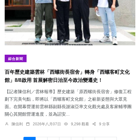
綜合新聞
百年歷史建築雲林「西螺街長宿舍」轉身「西螺客町文化
館」8/8啟用 首展解密日治至今政治變遷史！
【記者陳信利／雲林報導】歷史建築「原西螺街長宿舍」修復工程
劃下完美句點，即將以「西螺客町文化館」之嶄新姿態與大眾見
面。在開幕營運前雲林縣副縣長謝淑亞率文化觀光處及客家輔導團
關心其開館營運進度，並為詔安...
陳信利
2026年八月07日
9,298 觀看
9 分享