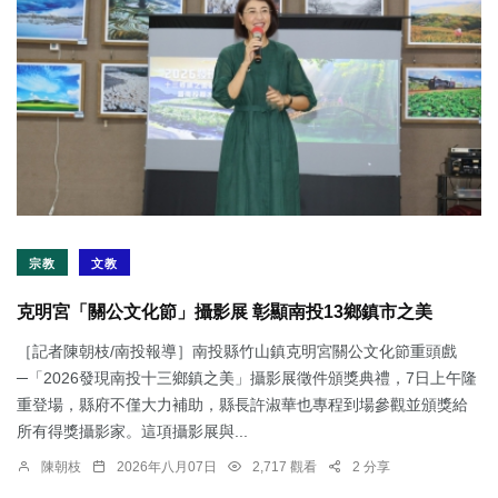
宗教
文教
克明宮「關公文化節」攝影展 彰顯南投13鄉鎮市之美
［記者陳朝枝/南投報導］南投縣竹山鎮克明宮關公文化節重頭戲
─「2026發現南投十三鄉鎮之美」攝影展徵件頒獎典禮，7日上午隆
重登場，縣府不僅大力補助，縣長許淑華也專程到場參觀並頒獎給
所有得獎攝影家。這項攝影展與...
陳朝枝
2026年八月07日
2,717 觀看
2 分享