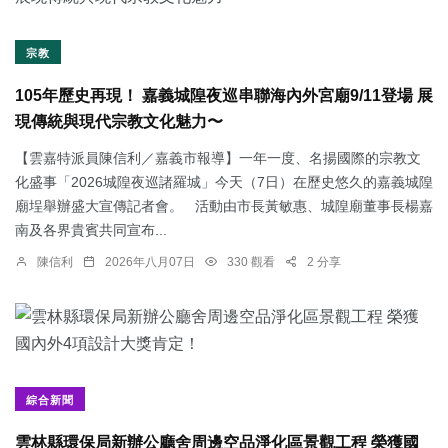
宗教
105年歷史再現！ 嘉義城隍夜巡串聯海內外宮廟9/11登場 展
現傳統與現代宗教文化魅力〜
【雲嘉特派員陳信利／嘉義市報導】一年一度、名揚國際的宗教文
化盛事「2026城隍夜巡諸羅城」今天（7日）在歷史悠久的嘉義城隍
廟埕舉辦盛大宣傳記者會。 活動由市長黃敏惠、城隍廟董事長楊嘉
南及各界貴賓共同宣布...
陳信利
2026年八月07日
330 觀看
2 分享
綜合新聞
雲林縣環保局新辦公廳舍周邊空品淨化區景觀工程 榮獲國