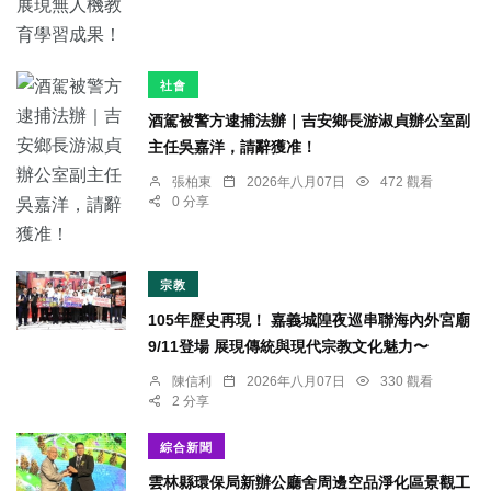
社會
酒駕被警方逮捕法辦｜吉安鄉長游淑貞辦公室副
主任吳嘉洋，請辭獲准！
張柏東
2026年八月07日
472 觀看
0 分享
宗教
105年歷史再現！ 嘉義城隍夜巡串聯海內外宮廟
9/11登場 展現傳統與現代宗教文化魅力〜
陳信利
2026年八月07日
330 觀看
2 分享
綜合新聞
雲林縣環保局新辦公廳舍周邊空品淨化區景觀工