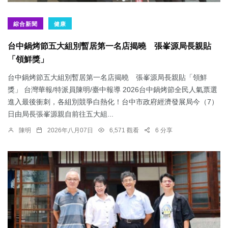
綜合新聞
健康
台中鍋烤節五大組別暫居第一名店揭曉 張峯源局長親貼
「領鮮獎」
台中鍋烤節五大組別暫居第一名店揭曉 張峯源局長親貼「領鮮
獎」 台灣華報/特派員陳明/臺中報導 2026台中鍋烤節全民人氣票選
進入最後衝刺，各組別競爭白熱化！台中市政府經濟發展局今（7）
日由局長張峯源親自前往五大組...
陳明
2026年八月07日
6,571 觀看
6 分享