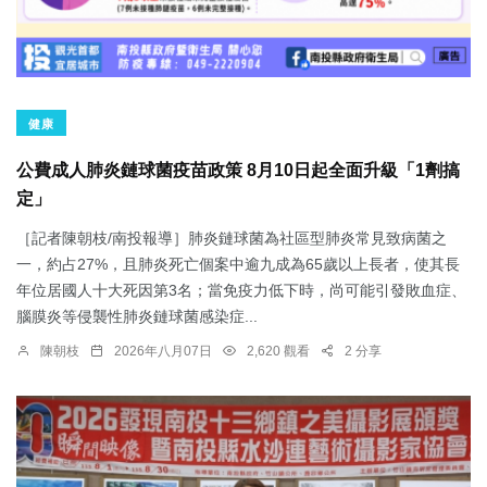
健康
公費成人肺炎鏈球菌疫苗政策 8月10日起全面升級「1劑搞
定」
［記者陳朝枝/南投報導］肺炎鏈球菌為社區型肺炎常見致病菌之
一，約占27%，且肺炎死亡個案中逾九成為65歲以上長者，使其長
年位居國人十大死因第3名；當免疫力低下時，尚可能引發敗血症、
腦膜炎等侵襲性肺炎鏈球菌感染症...
陳朝枝
2026年八月07日
2,620 觀看
2 分享