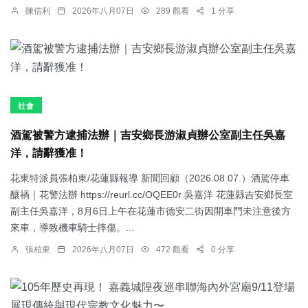
陳信利
2026年八月07日
289 觀看
1 分享
社會
酒駕被警方逮捕法辦｜吉安鄉長游淑貞辦公室副主任吳嘉
洋，請辭獲准！
花東特派員張柏東/花蓮縣報導 新聞回顧（2026.08.07.）酒駕停車
釀禍｜花警法辦 https://reurl.cc/OQEE0r 吳嘉洋 花蓮縣吉安鄉長室
副主任吳嘉洋，8月6日上午在花蓮市德安二街因開車門未注意後方
來車，導致機車騎士摔傷。...
張柏東
2026年八月07日
472 觀看
0 分享