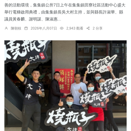
善的活動環境，集集鎮公所7日上午在集集鎮田寮社區活動中心盛大
舉行電梯啟用典禮，由集集鎮長吳大村主持，並與縣長許淑華、縣
議員黃春麟、謝明謀、陳淑惠...
陳朝枝
2026年八月07日
2,943 觀看
2 分享