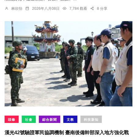
林欣怡
2026年八月08日
7,784 觀看
8 分享
頭條
社會
綜合新聞
文教
科技新知
漢光42號驗證軍民協調機制 臺南後備幹部深入地方強化戰