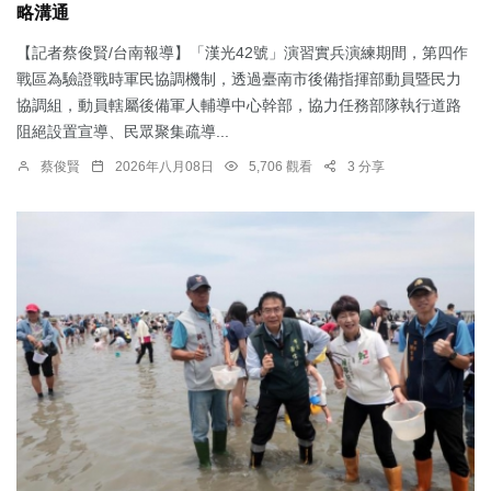
略溝通
【記者蔡俊賢/台南報導】「漢光42號」演習實兵演練期間，第四作
戰區為驗證戰時軍民協調機制，透過臺南市後備指揮部動員暨民力
協調組，動員轄屬後備軍人輔導中心幹部，協力任務部隊執行道路
阻絕設置宣導、民眾聚集疏導...
蔡俊賢
2026年八月08日
5,706 觀看
3 分享