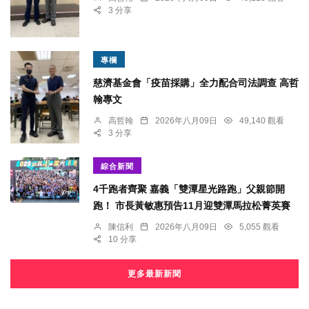
3 分享
專欄
慈濟基金會「疫苗採購」全力配合司法調查 高哲
翰專文
高哲翰
2026年八月09日
49,140 觀看
3 分享
綜合新聞
4千跑者齊聚 嘉義「雙潭星光路跑」父親節開
跑！ 市長黃敏惠預告11月迎雙潭馬拉松菁英賽
陳信利
2026年八月09日
5,055 觀看
10 分享
更多最新新聞