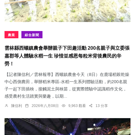
農業
綜合新聞
雲林縣西螺鎮農會舉辦親子下田趣活動 200名親子與立委張
嘉郡等人體驗水稻一生 珍惜並感恩每粒米背後農民的辛
勞！
【記者陳信利／雲林報導】西螺鎮農會今天（8日）在鹿場稻榖乾燥
中心西側農田，舉辦稻米專區-水稻一生系列體驗活動，約200名親
子一起下田插秧，接觸泥土與秧苗，從實際體驗中認識稻作文化，
感受農村生活踏實與樂趣，以期...
陳信利
2026年八月08日
9,963 觀看
13 分享