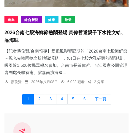
農業
綜合新聞
健康
旅遊
2026台南七股海鮮節熱鬧登場 黃偉哲邀親子下水挖文蛤、
品海味
【記者蔡俊賢/台南報導】受颱風影響延期的「2026台南七股海鮮節
－觀光赤嘴園挖文蛤體驗活動」，(8)日在七股六孔碼頭熱鬧登場，
吸引近1,500位民眾報名參加。台南市長黃偉哲、台江國家公園管理
處副處長賴宥甫、雲嘉南濱海國...
蔡俊賢
2026年八月08日
6,023 觀看
2 分享
1
2
3
4
5
6
下一頁