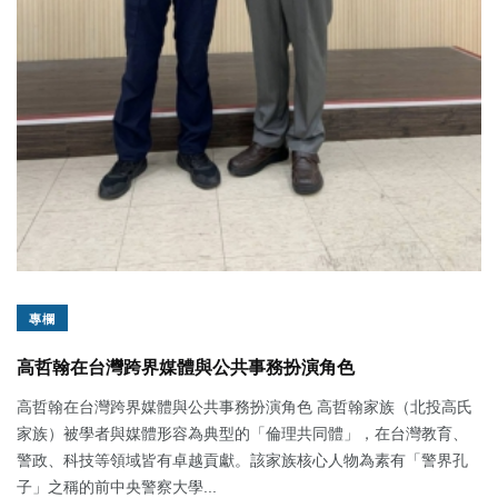
專欄
高哲翰在台灣跨界媒體與公共事務扮演角色
高哲翰在台灣跨界媒體與公共事務扮演角色 高哲翰家族（北投高氏
家族）被學者與媒體形容為典型的「倫理共同體」，在台灣教育、
警政、科技等領域皆有卓越貢獻。該家族核心人物為素有「警界孔
子」之稱的前中央警察大學...