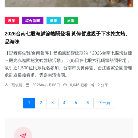
農業
綜合新聞
健康
旅遊
2026台南七股海鮮節熱鬧登場 黃偉哲邀親子下水挖文蛤、
品海味
【記者蔡俊賢/台南報導】受颱風影響延期的「2026台南七股海鮮節
－觀光赤嘴園挖文蛤體驗活動」，(8)日在七股六孔碼頭熱鬧登場，
吸引近1,500位民眾報名參加。台南市長黃偉哲、台江國家公園管理
處副處長賴宥甫、雲嘉南濱海國...
蔡俊賢
2026年八月08日
6,046 觀看
2 分享
1
2
3
4
5
6
下一頁