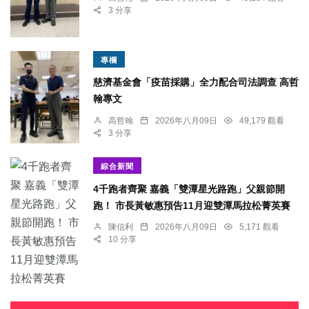
3 分享
專欄
慈濟基金會「疫苗採購」全力配合司法調查 高哲
翰專文
高哲翰
2026年八月09日
49,179 觀看
3 分享
綜合新聞
4千跑者齊聚 嘉義「雙潭星光路跑」父親節開
跑！ 市長黃敏惠預告11月迎雙潭馬拉松菁英賽
陳信利
2026年八月09日
5,171 觀看
10 分享