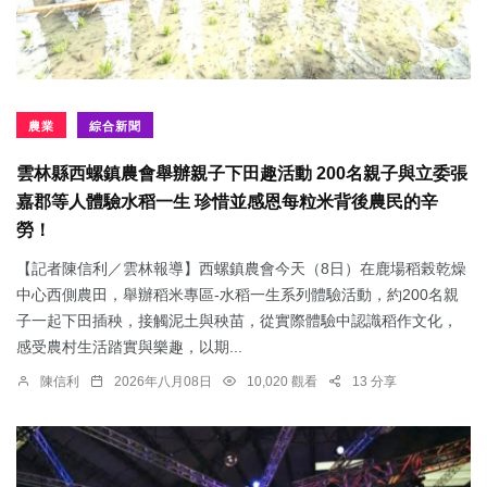
農業
綜合新聞
雲林縣西螺鎮農會舉辦親子下田趣活動 200名親子與立委張
嘉郡等人體驗水稻一生 珍惜並感恩每粒米背後農民的辛
勞！
【記者陳信利／雲林報導】西螺鎮農會今天（8日）在鹿場稻榖乾燥
中心西側農田，舉辦稻米專區-水稻一生系列體驗活動，約200名親
子一起下田插秧，接觸泥土與秧苗，從實際體驗中認識稻作文化，
感受農村生活踏實與樂趣，以期...
陳信利
2026年八月08日
10,020 觀看
13 分享