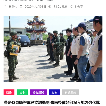
林欣怡
2026年八月08日
7,801 觀看
8 分享
頭條
社會
綜合新聞
文教
科技新知
漢光42號驗證軍民協調機制 臺南後備幹部深入地方強化戰