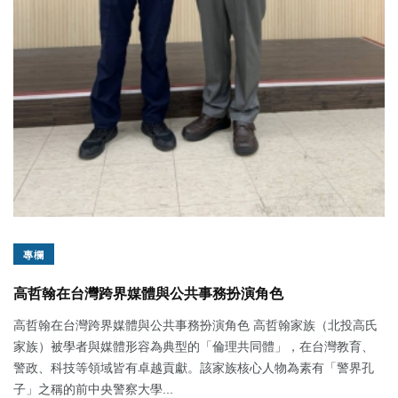
專欄
高哲翰在台灣跨界媒體與公共事務扮演角色
高哲翰在台灣跨界媒體與公共事務扮演角色 高哲翰家族（北投高氏
家族）被學者與媒體形容為典型的「倫理共同體」，在台灣教育、
警政、科技等領域皆有卓越貢獻。該家族核心人物為素有「警界孔
子」之稱的前中央警察大學...