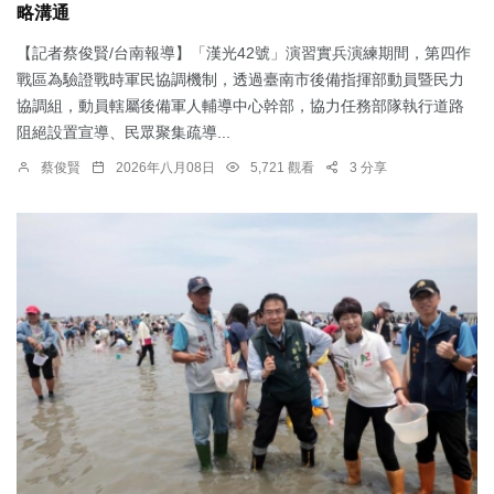
略溝通
【記者蔡俊賢/台南報導】「漢光42號」演習實兵演練期間，第四作
戰區為驗證戰時軍民協調機制，透過臺南市後備指揮部動員暨民力
協調組，動員轄屬後備軍人輔導中心幹部，協力任務部隊執行道路
阻絕設置宣導、民眾聚集疏導...
蔡俊賢
2026年八月08日
5,721 觀看
3 分享