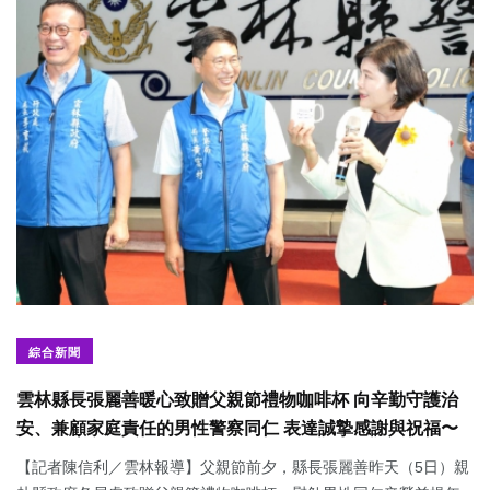
綜合新聞
雲林縣長張麗善暖心致贈父親節禮物咖啡杯 向辛勤守護治
安、兼顧家庭責任的男性警察同仁 表達誠摯感謝與祝福〜
【記者陳信利／雲林報導】父親節前夕，縣長張麗善昨天（5日）親