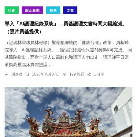
社會
綜合新聞
健康
文教
導入「AI護理紀錄系統」．員基護理文書時間大幅縮減。
（照片員基提供）
（記者林碧珠員林報導）響應賴總統的「健康台灣」政策，員基醫
院導入「AI護理記錄系統」，護理記錄最快只需3秒鐘即可完成。 員
基醫院指出，面對全球人口高齡化和護理人力出走，護理師平日須
承擔高壓臨床實體照護，...
周為政
2026年八月07日
129 觀看
1 分享