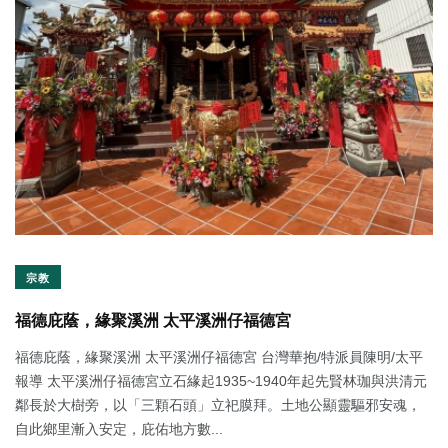
宗教
福德庇蔭，緣聚溪洲 太平溪洲仔福德宮
福德庇蔭，緣聚溪洲 太平溪洲仔福德宮 台灣華抱/特派員陳明/太平
報導 太平溪洲仔福德宮立石緣起1935~1940年起先賢林珈與洪清元
鄰長於大樹旁，以「三顆石頭」立祀膜拜。土地公顯靈驅邪安魂，
自此鄉里漸入安定，庇佑地方數...