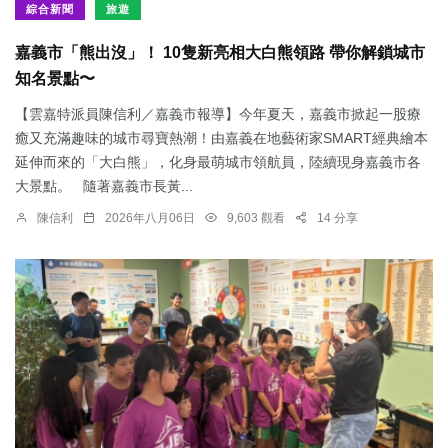
綜合新聞
旅遊
嘉義市「熊出沒」！ 10隻新亮相大白熊領路 帶你解鎖城市
知名景點〜
【雲嘉特派員陳信利／嘉義市報導】今年夏天，嘉義市掀起一股療
癒又充滿趣味的城市尋寶熱潮！由嘉義在地藝術家SMART經典繪本
延伸而來的「大白熊」，化身最萌城市領航員，陸續現身嘉義市各
大景點。 隨著嘉義市長黃...
陳信利
2026年八月06日
9,603 觀看
14 分享