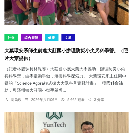
社會
綜合新聞
健康
文教
大葉環安系師生前進大莊國小辦理防災小尖兵科學營。（照
片大葉提供）
（記者林碧珠員林報導）大莊國小獲大葉大學協助，辦理防災小尖
兵科學營，由學童動手做，培養科學探索力。 大葉環安系主任周中
祺的「Science Agora模式擴大大眾科普實踐計畫」，獲國科會補
助，與溪州鄉大莊國小攜手舉辦...
周為政
2026年八月06日
5,665 觀看
3 分享