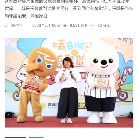
赴縣政府各局處致贈父親節禮物咖啡杯，慰勉男性同仁辛勞並提年
賀節。 縣長張麗善到達警察局時，受到同仁熱情歡迎，張縣長向辛
勤守護治安、兼顧家庭...
陳信利
2026年八月06日
9,511 觀看
13 分享