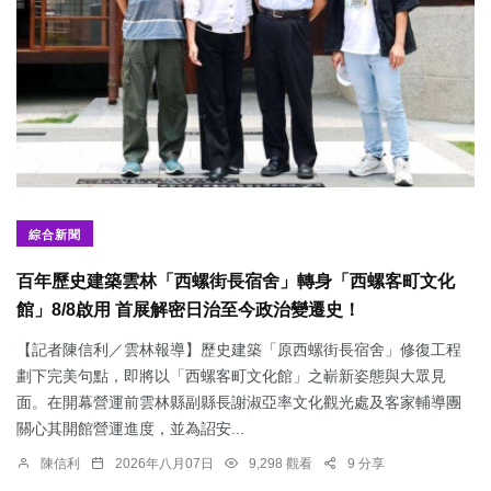
綜合新聞
百年歷史建築雲林「西螺街長宿舍」轉身「西螺客町文化
館」8/8啟用 首展解密日治至今政治變遷史！
【記者陳信利／雲林報導】歷史建築「原西螺街長宿舍」修復工程
劃下完美句點，即將以「西螺客町文化館」之嶄新姿態與大眾見
面。在開幕營運前雲林縣副縣長謝淑亞率文化觀光處及客家輔導團
關心其開館營運進度，並為詔安...
陳信利
2026年八月07日
9,298 觀看
9 分享