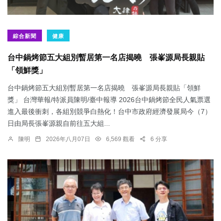
綜合新聞
健康
台中鍋烤節五大組別暫居第一名店揭曉 張峯源局長親貼
「領鮮獎」
台中鍋烤節五大組別暫居第一名店揭曉 張峯源局長親貼「領鮮
獎」 台灣華報/特派員陳明/臺中報導 2026台中鍋烤節全民人氣票選
進入最後衝刺，各組別競爭白熱化！台中市政府經濟發展局今（7）
日由局長張峯源親自前往五大組...
陳明
2026年八月07日
6,569 觀看
6 分享