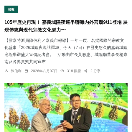
宗教
105年歷史再現！ 嘉義城隍夜巡串聯海內外宮廟9/11登場 展
現傳統與現代宗教文化魅力〜
【雲嘉特派員陳信利／嘉義市報導】一年一度、名揚國際的宗教文
化盛事「2026城隍夜巡諸羅城」今天（7日）在歷史悠久的嘉義城隍
廟埕舉辦盛大宣傳記者會。 活動由市長黃敏惠、城隍廟董事長楊嘉
南及各界貴賓共同宣布...
陳信利
2026年八月07日
318 觀看
2 分享