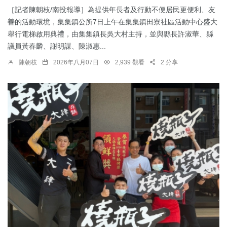
［記者陳朝枝/南投報導］為提供年長者及行動不便居民更便利、友
善的活動環境，集集鎮公所7日上午在集集鎮田寮社區活動中心盛大
舉行電梯啟用典禮，由集集鎮長吳大村主持，並與縣長許淑華、縣
議員黃春麟、謝明謀、陳淑惠...
陳朝枝
2026年八月07日
2,939 觀看
2 分享