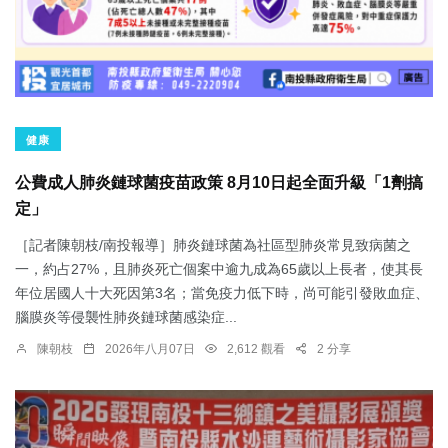
健康
公費成人肺炎鏈球菌疫苗政策 8月10日起全面升級「1劑搞
定」
［記者陳朝枝/南投報導］肺炎鏈球菌為社區型肺炎常見致病菌之
一，約占27%，且肺炎死亡個案中逾九成為65歲以上長者，使其長
年位居國人十大死因第3名；當免疫力低下時，尚可能引發敗血症、
腦膜炎等侵襲性肺炎鏈球菌感染症...
陳朝枝
2026年八月07日
2,612 觀看
2 分享