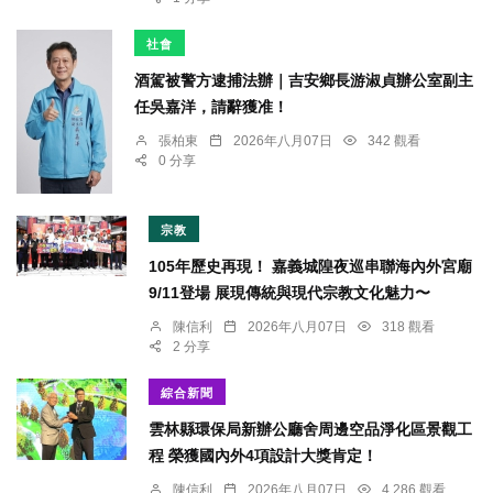
社會
酒駕被警方逮捕法辦｜吉安鄉長游淑貞辦公室副主
任吳嘉洋，請辭獲准！
張柏東
2026年八月07日
342 觀看
0 分享
宗教
105年歷史再現！ 嘉義城隍夜巡串聯海內外宮廟
9/11登場 展現傳統與現代宗教文化魅力〜
陳信利
2026年八月07日
318 觀看
2 分享
綜合新聞
雲林縣環保局新辦公廳舍周邊空品淨化區景觀工
程 榮獲國內外4項設計大獎肯定！
陳信利
2026年八月07日
4,286 觀看