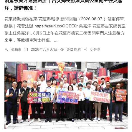
酒駕被警方逮捕法辦｜吉安鄉長游淑貞辦公室副主任吳嘉
洋，請辭獲准！
花東特派員張柏東/花蓮縣報導 新聞回顧（2026.08.07.）酒駕停車
釀禍｜花警法辦 https://reurl.cc/OQEE0r 吳嘉洋 花蓮縣吉安鄉長室
副主任吳嘉洋，8月6日上午在花蓮市德安二街因開車門未注意後方
來車，導致機車騎士摔傷。...
張柏東
2026年八月07日
342 觀看
0 分享