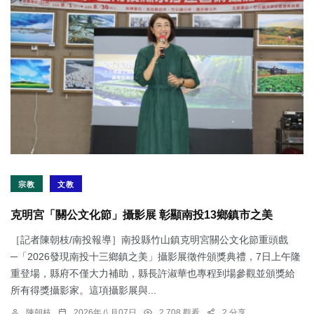
宗教
文教
克明宮「關公文化節」攝影展 彰顯南投13鄉鎮市之美
［記者陳朝枝/南投報導］南投縣竹山鎮克明宮關公文化節重頭戲
─「2026發現南投十三鄉鎮之美」攝影展徵件頒獎典禮，7日上午隆
重登場，縣府不僅大力補助，縣長許淑華也專程到場參觀並頒獎給
所有得獎攝影家。這項攝影展與...
陳朝枝
2026年八月07日
2,708 觀看
2 分享