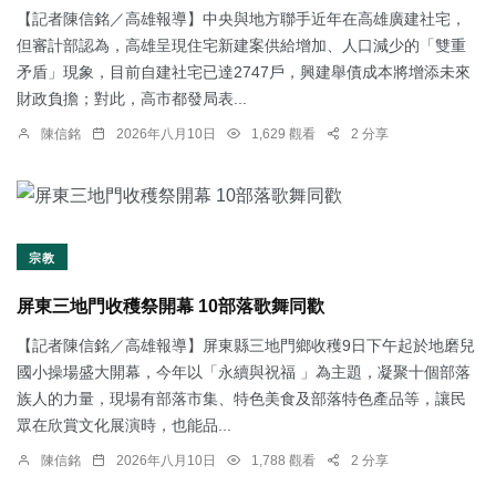
【記者陳信銘／高雄報導】中央與地方聯手近年在高雄廣建社宅，
但審計部認為，高雄呈現住宅新建案供給增加、人口減少的「雙重
矛盾」現象，目前自建社宅已達2747戶，興建舉債成本將增添未來
財政負擔；對此，高市都發局表...
陳信銘
2026年八月10日
1,629 觀看
2 分享
宗教
屏東三地門收穫祭開幕 10部落歌舞同歡
【記者陳信銘／高雄報導】屏東縣三地門鄉收穫9日下午起於地磨兒
國小操場盛大開幕，今年以「永續與祝福 」為主題，凝聚十個部落
族人的力量，現場有部落市集、特色美食及部落特色產品等，讓民
眾在欣賞文化展演時，也能品...
陳信銘
2026年八月10日
1,788 觀看
2 分享