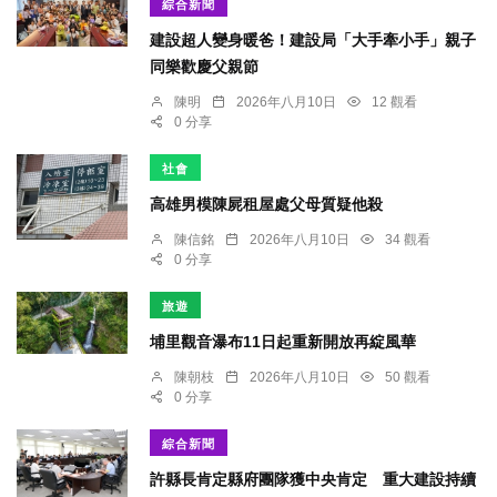
綜合新聞
建設超人變身暖爸！建設局「大手牽小手」親子
同樂歡慶父親節
陳明
2026年八月10日
12 觀看
0 分享
社會
高雄男模陳屍租屋處父母質疑他殺
陳信銘
2026年八月10日
34 觀看
0 分享
旅遊
埔里觀音瀑布11日起重新開放再綻風華
陳朝枝
2026年八月10日
50 觀看
0 分享
綜合新聞
許縣長肯定縣府團隊獲中央肯定 重大建設持續