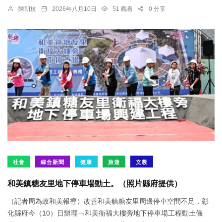
陳朝枝
2026年八月10日
51 觀看
0 分享
社會
綜合新聞
健康
旅遊
文教
和美鎮糖友里地下停車場動土。（照片縣府提供）
（記者周為政和美報導）改善和美鎮糖友里周邊停車空間不足，彰
化縣府今（10）日辦理﹁和美衛福大樓旁地下停車場工程動土儀