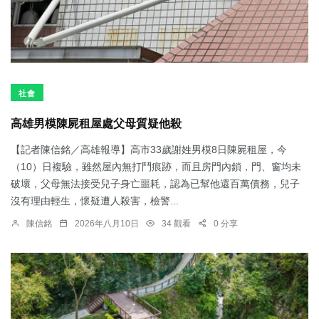
社會
高雄男模陳屍租屋處父母質疑他殺
【記者陳信銘／高雄報導】高市33歲謝姓男模8日陳屍租屋，今
（10）日複驗，雖然屋內無打鬥痕跡，而且房門內鎖，門、窗均未
破壞，父母無法接受兒子身亡噩耗，認為已幫他還百萬債務，兒子
沒有理由輕生，懷疑遭人殺害，檢警...
陳信銘
2026年八月10日
34 觀看
0 分享