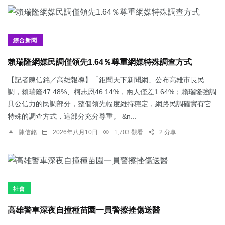
綜合新聞
賴瑞隆網媒民調僅領先1.64％尊重網媒特殊調查方式
【記者陳信銘／高雄報導】「鉅聞天下新聞網」公布高雄市長民
調，賴瑞隆47.48%、柯志恩46.14%，兩人僅差1.64%；賴瑞隆強調
具公信力的民調部分，整個領先幅度維持穩定，網路民調確實有它
特殊的調查方式，這部分充分尊重。 &n...
陳信銘
2026年八月10日
1,703 觀看
2 分享
社會
高雄警車深夜自撞種苗園一員警擦挫傷送醫