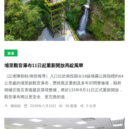
旅遊
埔里觀音瀑布11日起重新開放再綻風華
［記者陳朝枝/南投報導］入口位於南投縣台14線埔霧公路指標約64
公里處的埔里鎮觀音瀑布，歷經風災重創及多年封閉整修後，縣府
積極完善災害復建及環境整備，將於115年8月11日正式重新開放，
觀音瀑布將以更安全、更完善的遊...
陳朝枝
2026年八月10日
50 觀看
0 分享