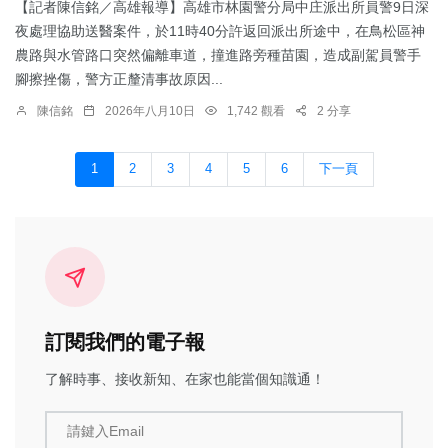
【記者陳信銘／高雄報導】高雄市林園警分局中庄派出所員警9日深
夜處理協助送醫案件，於11時40分許返回派出所途中，在鳥松區神
農路與水管路口突然偏離車道，撞進路旁種苗園，造成副駕員警手
腳擦挫傷，警方正釐清事故原因...
陳信銘
2026年八月10日
1,742 觀看
2 分享
1
2
3
4
5
6
下一頁
訂閱我們的電子報
了解時事、接收新知、在家也能當個知識通！
請鍵入Email