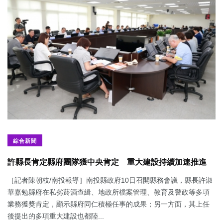
綜合新聞
許縣長肯定縣府團隊獲中央肯定 重大建設持續加速推進
［記者陳朝枝/南投報導］南投縣政府10日召開縣務會議，縣長許淑
華嘉勉縣府在私劣菸酒查緝、地政所檔案管理、教育及警政等多項
業務獲獎肯定，顯示縣府同仁積極任事的成果；另一方面，其上任
後提出的多項重大建設也都陸...