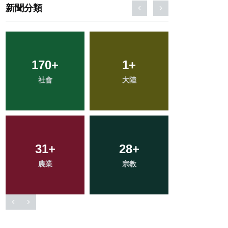
新聞分類
21
+
50
+
69
+
頭條
專欄
旅遊
89
+
302
+
14
+
健康
綜合新聞
科技新知