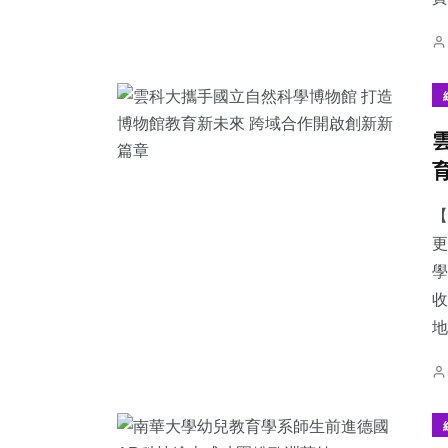
【
更
學
收
地.