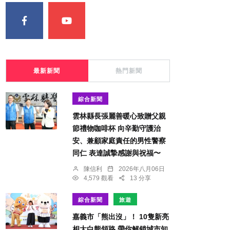
最新新聞
熱門新聞
綜合新聞
雲林縣長張麗善暖心致贈父親
節禮物咖啡杯 向辛勤守護治
安、兼顧家庭責任的男性警察
同仁 表達誠摯感謝與祝福〜
陳信利
2026年八月06日
4,579 觀看
13 分享
綜合新聞
旅遊
嘉義市「熊出沒」！ 10隻新亮
相大白熊領路 帶你解鎖城市知