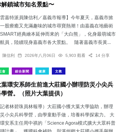
你解鎖城市知名景點〜
雲嘉特派員陳信利／嘉義市報導】今年夏天，嘉義市掀
一股療癒又充滿趣味的城市尋寶熱潮！由嘉義在地藝術
SMART經典繪本延伸而來的「大白熊」，化身最萌城市
100
+
170
+
1
+
航員，陸續現身嘉義市各大景點。 隨著嘉義市長黃...
文教
社會
大陸
陳信利
2026年八月06日
5,903 觀看
14 分享
社會
綜合新聞
健康
文教
大葉環安系師生前進大莊國小辦理防災小尖兵
31
+
28
+
科學營。（照片大葉提供）
農業
宗教
記者林碧珠員林報導）大莊國小獲大葉大學協助，辦理
災小尖兵科學營，由學童動手做，培養科學探索力。 大
環安系主任周中祺的「Science Agora模式擴大大眾科普
踐計畫」，獲國科會補助，與溪州鄉大莊國小攜手舉辦...