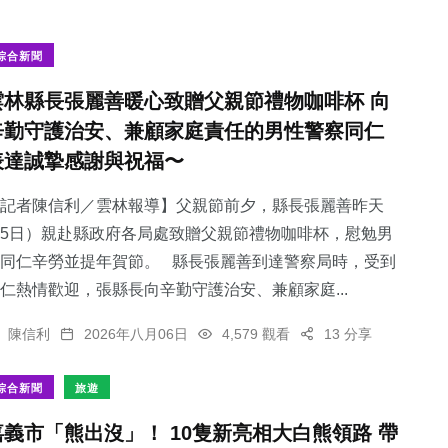
綜合新聞
雲林縣長張麗善暖心致贈父親節禮物咖啡杯 向
辛勤守護治安、兼顧家庭責任的男性警察同仁
表達誠摯感謝與祝福〜
記者陳信利／雲林報導】父親節前夕，縣長張麗善昨天
5日）親赴縣政府各局處致贈父親節禮物咖啡杯，慰勉男
同仁辛勞並提年賀節。 縣長張麗善到達警察局時，受到
仁熱情歡迎，張縣長向辛勤守護治安、兼顧家庭...
陳信利
2026年八月06日
4,579 觀看
13 分享
綜合新聞
旅遊
嘉義市「熊出沒」！ 10隻新亮相大白熊領路 帶