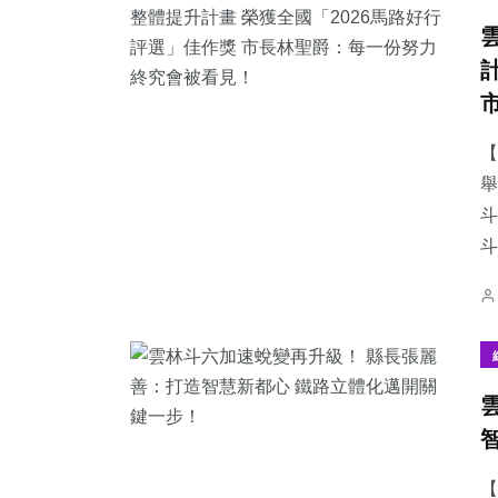
【
舉
斗
【