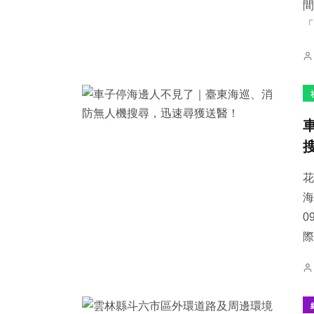
間
「
花
海
0
際