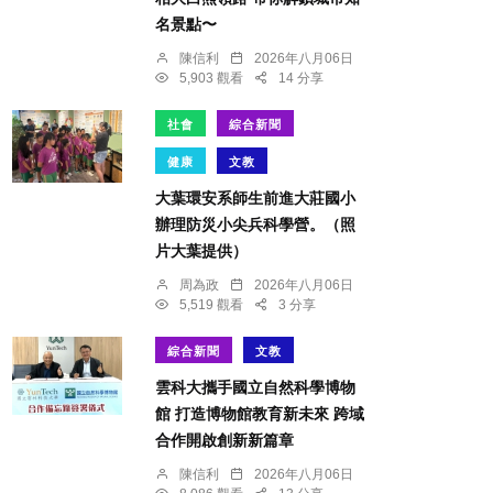
名景點〜
陳信利
2026年八月06日
5,903 觀看
14 分享
社會
綜合新聞
健康
文教
大葉環安系師生前進大莊國小
辦理防災小尖兵科學營。（照
片大葉提供）
周為政
2026年八月06日
5,519 觀看
3 分享
綜合新聞
文教
雲科大攜手國立自然科學博物
館 打造博物館教育新未來 跨域
合作開啟創新新篇章
陳信利
2026年八月06日