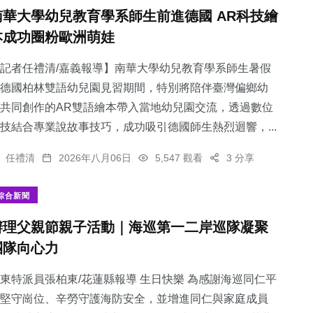
南華大學幼兒教育學系師生前進德國 AR科技繪
本成功圈粉歐洲萌娃
記者任禮清/嘉義報導】南華大學幼兒教育學系師生暑假
德國柏林雙語幼兒園見習期間，特別將陪伴臺灣偏鄉幼
共同創作的AR雙語繪本帶入當地幼兒園交流，透過數位
技結合專業說故事技巧，成功吸引德國師生熱烈迴響，...
任禮清
2026年八月06日
5,547 觀看
3 分享
綜合新聞
辦理父親節親子活動｜海巡第一二岸巡隊凝聚
團隊向心力
東特派員張柏東/花蓮縣報導 生日快樂 為感謝海巡同仁平
堅守崗位、辛勞守護海防安全，並增進同仁與家庭成員