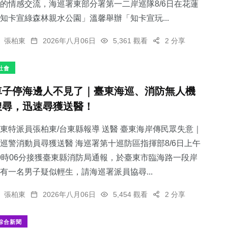
的情感交流，海巡署東部分署第一二岸巡隊8/6日在花蓮
知卡宣綠森林親水公園」溫馨舉辦「知卡宣玩...
張柏東
2026年八月06日
5,361 觀看
2 分享
社會
車子停海邊人不見了｜臺東海巡、消防無人機
搜尋，迅速尋獲送醫！
東特派員張柏東/台東縣報導 送醫 臺東海岸傳民眾失意｜
巡警消動員尋獲送醫 海巡署第十巡防區指揮部8/6日上午
9時06分接獲臺東縣消防局通報，於臺東市臨海路一段岸
有一名男子疑似輕生，請海巡署派員協尋...
張柏東
2026年八月06日
5,454 觀看
2 分享
綜合新聞