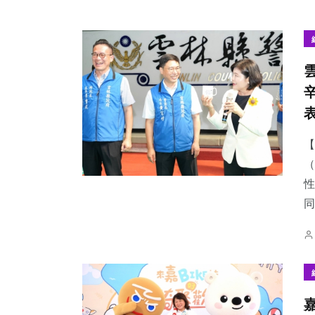
【
（
性
同