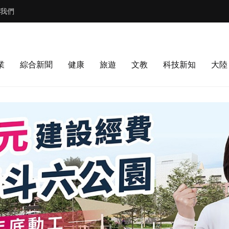
我們
業
綜合新聞
健康
旅遊
文教
科技新知
大陸