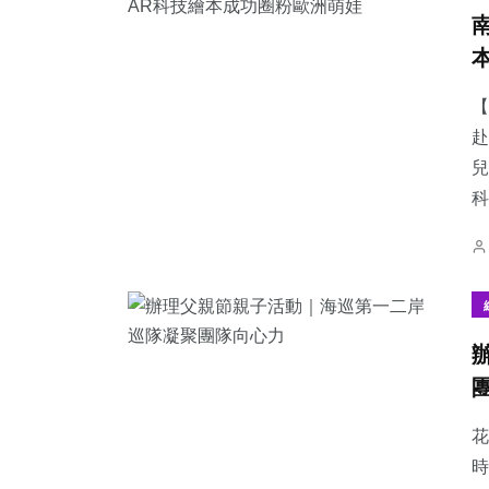
【
赴
兒
科
花
時