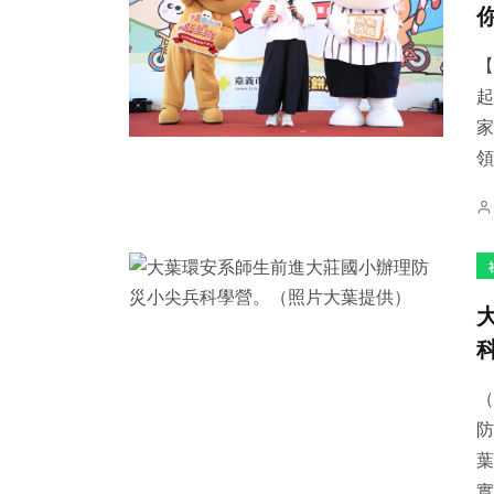
【
起
家
18
+
50
+
69
+
領
頭條
專欄
旅遊
89
+
302
+
14
+
健康
綜合新聞
科技新知
（
防
葉
實