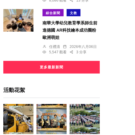
8,086 觀看
13 分享
綜合新聞
文教
南華大學幼兒教育學系師生前
進德國 AR科技繪本成功圈粉
歐洲萌娃
任禮清
2026年八月06日
5,547 觀看
3 分享
更多最新新聞
活動花絮