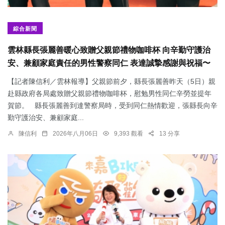
綜合新聞
雲林縣長張麗善暖心致贈父親節禮物咖啡杯 向辛勤守護治
安、兼顧家庭責任的男性警察同仁 表達誠摯感謝與祝福〜
【記者陳信利／雲林報導】父親節前夕，縣長張麗善昨天（5日）親
赴縣政府各局處致贈父親節禮物咖啡杯，慰勉男性同仁辛勞並提年
賀節。 縣長張麗善到達警察局時，受到同仁熱情歡迎，張縣長向辛
勤守護治安、兼顧家庭...
陳信利
2026年八月06日
9,393 觀看
13 分享