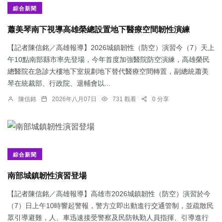
綜合新聞
蕭美琴南下視導高雄榮總設置地下醫療空間韌性演練
【記者陳信銘／高雄報導】2026城鎮韌性（防空）演習今（7）天上
午10點南部縣市率先登場，今年首度加強醫院防空演練，高雄榮民
總醫院在急診大樓地下室規劃地下替代醫療空間轉置，副總統蕭美
琴在統裁部、行政院、退輔會以...
陳信銘
2026年八月07日
731 觀看
0 分享
綜合新聞
南部城鎮韌性演習登場
【記者陳信銘／高雄報導】高雄市2026城鎮韌性（防空）演習於今
（7）日上午10時響起警報，警方立即出動進行交通管制，並疏散民
眾引導避難，人、車迅速接受警察及民防執勤人員指揮、引導進行