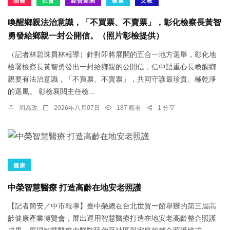
頭條
社會
綜合新聞
健康
文教
喚醒鄉親法治意識，「不買票、不賣票」，彰化檢察長黃智
勇發給鄉親一封公開信。（照片彰檢提供）
（記者林碧珠員林報導）針對即將展開的五合一地方選舉，彰化地
檢署檢察長黃智勇發出一封給鄉親的公開信，信中語重心長喚醒鄉
親要有法治意識，「不買票、不賣票」，共同守護最珍貴、極乾淨
的選風。 彰檢襄閱主任檢...
周為政
2026年八月07日
187 觀看
1 分享
健康
中榮智慧醫療 打造高齡在地安老照護
【記者簡安／中市報導】臺中榮總在台北世貿一館舉辦的第三屆高
齡健康產業博覽會，展出運用智慧醫療打造在地安老高齡整合照護