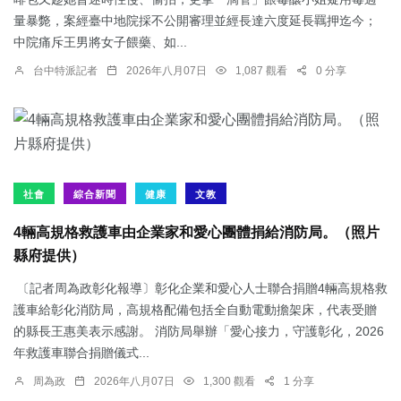
量暴斃，案經臺中地院採不公開審理並經長達六度延長羈押迄今；
中院痛斥王男將女子餵藥、如...
台中特派記者
2026年八月07日
1,087 觀看
0 分享
社會
綜合新聞
健康
文教
4輛高規格救護車由企業家和愛心團體捐給消防局。（照片
縣府提供）
〔記者周為政彰化報導〕彰化企業和愛心人士聯合捐贈4輛高規格救
護車給彰化消防局，高規格配備包括全自動電動擔架床，代表受贈
的縣長王惠美表示感謝。 消防局舉辦「愛心接力，守護彰化，2026
年救護車聯合捐贈儀式...
周為政
2026年八月07日
1,300 觀看
1 分享