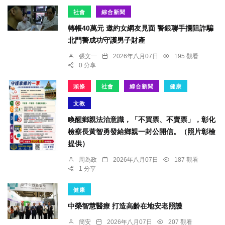
社會
綜合新聞
轉帳40萬元 邀約女網友見面 警銀聯手攔阻詐騙
北門警成功守護男子財產
張文一
2026年八月07日
195 觀看
0 分享
頭條
社會
綜合新聞
健康
文教
喚醒鄉親法治意識，「不買票、不賣票」，彰化
檢察長黃智勇發給鄉親一封公開信。（照片彰檢
提供）
周為政
2026年八月07日
187 觀看
1 分享
健康
中榮智慧醫療 打造高齡在地安老照護
簡安
2026年八月07日
207 觀看