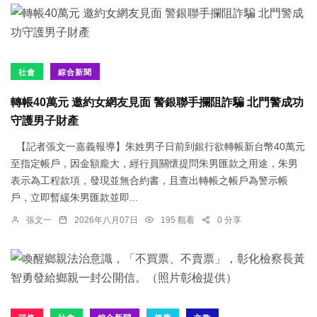
社會
綜合新聞
轉帳40萬元 邀約女網友見面 警銀聯手攔阻詐騙 北門警成功
守護男子財產
【記者張文一嘉義報導】朱姓男子日前到銀行欲轉帳新台幣40萬元
至指定帳戶，因金額龐大，經行員關懷提問朱男匯款之用途，朱男
表示為工程款項，發現並無合約書，且查出轉帳之帳戶為警示帳
戶，立即暫緩朱男匯款並即...
張文一
2026年八月07日
195 觀看
0 分享