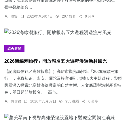
成果，展現智慧醫療由醫院延伸至社區與家庭的整合照護模式。
臺中榮總整合...
簡安
2026年八月07日
207 觀看
0 分享
綜合新聞
2026海線潮旅行」開放報名五大遊程漫遊漁村風光
【記者陳信銘／高雄報導】）高雄市觀光局推出「2026海線潮旅
行」，串聯茄萣、永安、彌陀及梓官4區，規劃5大主題遊程，帶領
民眾深入探索北高雄海線豐富的自然生態、人文底蘊與漁村產業特
色，即日起開放報名。 高市...
陳信銘
2026年八月07日
955 觀看
0 分享