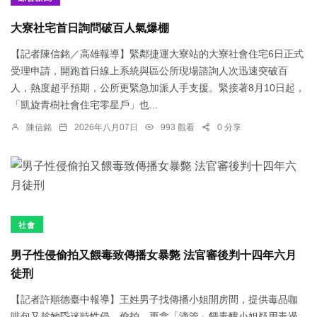
大寮社宅首日詢問破百人氣爆棚
【記者陳信銘／高雄報導】緊鄰捷運大寮站的大寮社會住宅6日正式
受理申請，開跑首日線上系統與區公所現場諮詢人次迅速突破百
人，熱度超乎預期，公所更緊急加派人手支援。緊接著8月10日起，
「凱旋青樹社會住宅零星戶」也...
陳信銘
2026年八月07日
993 觀看
0 分享
社會
男子性侵偷拍又餵毒致傳播女暴斃 法官審後判十四年六月
徒刑
【記者許順德臺中報導】王姓男子找傳播小姐開房間，提供毒品咖
啡包又趁她昏迷時性侵、偷拍，更拿「滴管」餵毒釀小姐疑用毒過