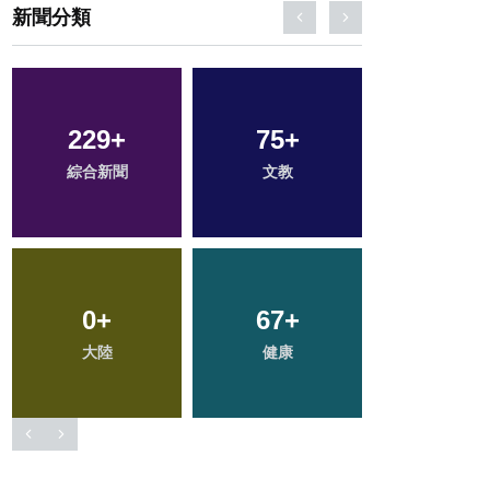
新聞分類
23
+
16
+
128
+
農業
頭條
社會
11
+
37
+
51
+
科技新知
專欄
旅遊