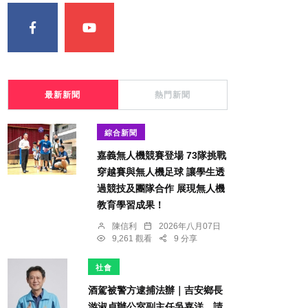
最新新聞
熱門新聞
綜合新聞
嘉義無人機競賽登場 73隊挑戰
穿越賽與無人機足球 讓學生透
過競技及團隊合作 展現無人機
教育學習成果！
陳信利
2026年八月07日
9,261 觀看
9 分享
社會
酒駕被警方逮捕法辦｜吉安鄉長
游淑貞辦公室副主任吳嘉洋，請