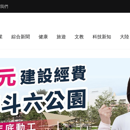
我們
業
綜合新聞
健康
旅遊
文教
科技新知
大陸