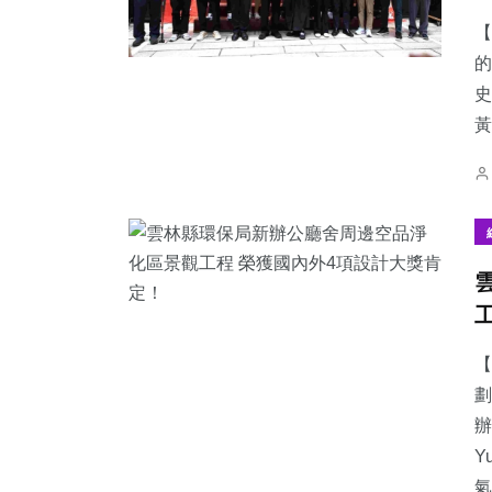
【
的
史
黃
【
劃
辦
Y
氣