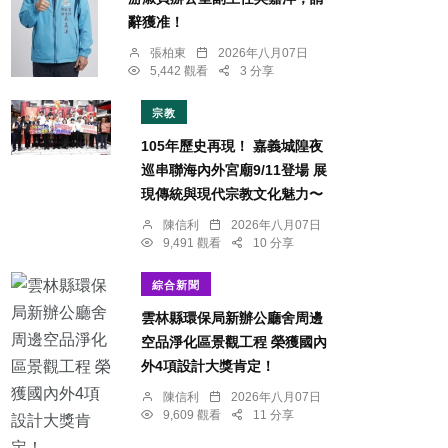
辭獲准！
張柏東
2026年八月07日
5,442 觀看
3 分享
宗教
105年歷史再現！ 嘉義城隍夜
巡串聯海內外宮廟9/11登場 展
現傳統與現代宗教文化魅力〜
陳信利
2026年八月07日
9,491 觀看
10 分享
綜合新聞
雲林縣環保局新辦公廳舍周邊
空品淨化區景觀工程 榮獲國內
外4項設計大獎肯定！
陳信利
2026年八月07日
9,609 觀看
11 分享