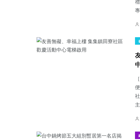
禮
專
［
便
社
主