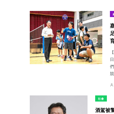
【
日
們
競
社會
酒駕被