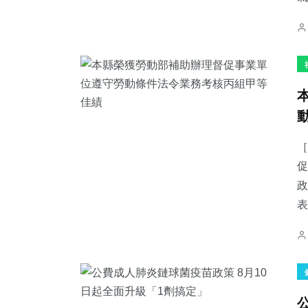
［
促
政
表