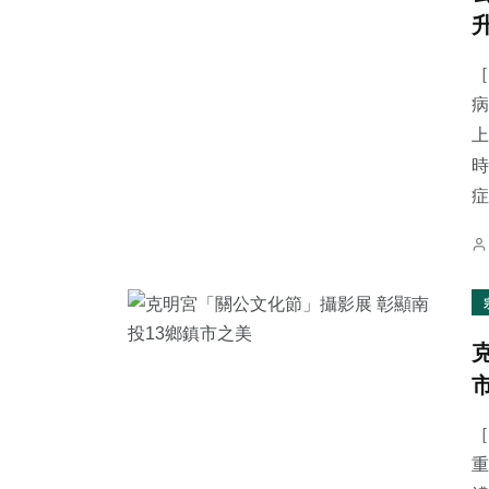
［
病
上
時
症.
［
重