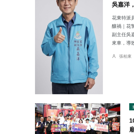
吳嘉洋
花東特派員
釀禍｜花警法辦
副主任吳
23
+
16
+
128
+
來車，導致
農業
頭條
社會
張柏東
12
+
37
+
51
+
科技新知
專欄
旅遊