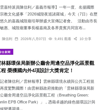
雲嘉特派員陳信利／嘉義市報導】一年一度、名揚國際
宗教文化盛事「2026城隍夜巡諸羅城」今天（7日）在歷
悠久的嘉義城隍廟埕舉辦盛大宣傳記者會。 活動由市長
敏惠、城隍廟董事長楊嘉南及各界貴賓共同宣布...
陳信利
2026年八月07日
9,491 觀看
10 分享
綜合新聞
雲林縣環保局新辦公廳舍周邊空品淨化區景觀
工程 榮獲國內外4項設計大獎肯定！
記者陳信利／雲林報導】雲林縣環境永續與公共工程規
再度驚艷國際！由雲林縣政府推動的「雲林縣環保局新
公廳舍周邊空品淨化區景觀工程（Breathing Green:
unlin EPB Office Park）」，憑藉卓越的綠色循環設計與
候變遷調適...