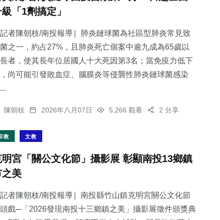
升級「1劑搞定」
記者陳朝枝/南投報導］肺炎鏈球菌為社區型肺炎常見致
菌之一，約占27%，且肺炎死亡個案中逾九成為65歲以
長者，使其長年位居國人十大死因第3名；當免疫力低下
，尚可能引發敗血症、腦膜炎等侵襲性肺炎鏈球菌感染
..
陳朝枝
2026年八月07日
5,266 觀看
2 分享
宗教
文教
克明宮「關公文化節」攝影展 彰顯南投13鄉鎮
市之美
記者陳朝枝/南投報導］南投縣竹山鎮克明宮關公文化節
頭戲─「2026發現南投十三鄉鎮之美」攝影展徵件頒獎典