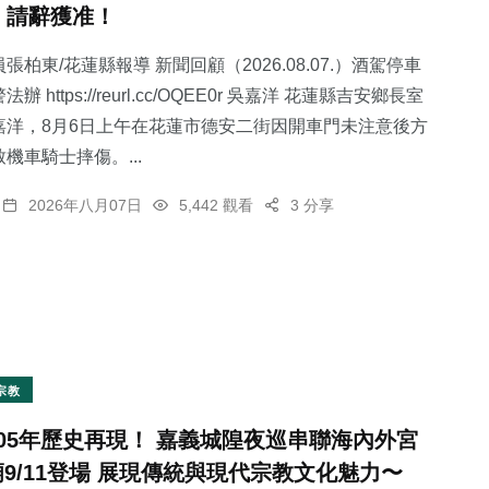
，請辭獲准！
張柏東/花蓮縣報導 新聞回顧（2026.08.07.）酒駕停車
 https://reurl.cc/OQEE0r 吳嘉洋 花蓮縣吉安鄉長室
嘉洋，8月6日上午在花蓮市德安二街因開車門未注意後方
21
+
229
+
75
+
機車騎士摔傷。...
宗教
綜合新聞
文教
2026年八月07日
5,442 觀看
3 分享
0
+
67
+
大陸
健康
宗教
105年歷史再現！ 嘉義城隍夜巡串聯海內外宮
廟9/11登場 展現傳統與現代宗教文化魅力〜