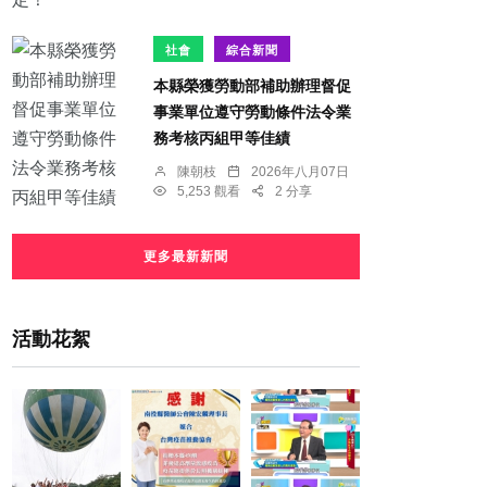
社會
綜合新聞
本縣榮獲勞動部補助辦理督促
事業單位遵守勞動條件法令業
務考核丙組甲等佳績
陳朝枝
2026年八月07日
5,253 觀看
2 分享
更多最新新聞
活動花絮