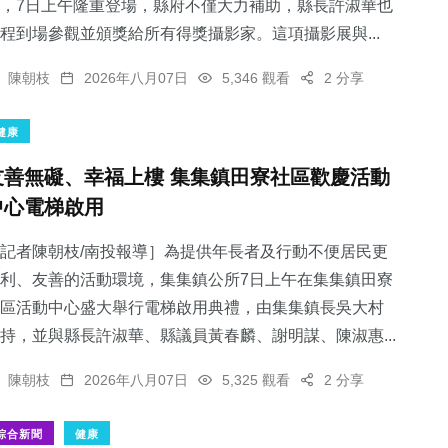
，7日上午隆重登場，縣府不僅大力補助，縣長許淑華也
程到場參觀並頒獎給所有得獎攝影家。這項攝影展與...
陳朝枝
2026年八月07日
5,346 觀看
2 分享
健康
友善無礙、幸福上樓 集集鎮田寮社區歡慶活動
中心電梯啟用
記者陳朝枝/南投報導］為提供年長者及行動不便居民更
利、友善的活動環境，集集鎮公所7日上午在集集鎮田寮
區活動中心盛大舉行電梯啟用典禮，由集集鎮長吳大村
持，並與縣長許淑華、縣議員黃春麟、謝明謀、陳淑惠...
陳朝枝
2026年八月07日
5,325 觀看
2 分享
綜合新聞
健康