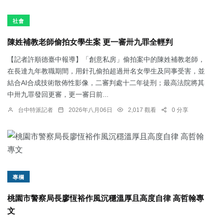
社會
陳姓補教老師偷拍女學生案 更一審卅九罪全輕判
【記者許順德臺中報導】「創意私房」偷拍案中的陳姓補教老師，
在長達九年教職期間，用針孔偷拍超過卅名女學生及同事受害，並
結合AI合成技術散佈性影像，二審判處十二年徒刑；最高法院將其
中卅九罪發回更審，更一審日前...
台中特派記者
2026年八月06日
2,017 觀看
0 分享
專欄
桃園市警察局長廖恆裕作風沉穩溫厚且高度自律 高哲翰專
文