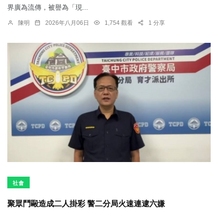
界廣為流傳，被譽為「現...
陳明
2026年八月06日
1,754 觀看
1 分享
社會
聚眾鬥毆造成二人掛彩 警二分局火速連逮六嫌