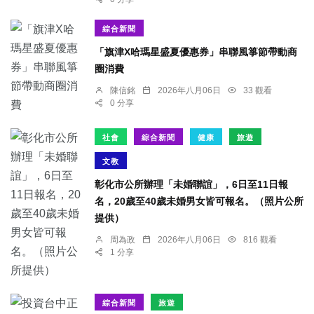
綜合新聞
「旗津X哈瑪星盛夏優惠券」串聯風箏節帶動商
圈消費
陳信銘
2026年八月06日
33 觀看
0 分享
社會
綜合新聞
健康
旅遊
文教
彰化市公所辦理「未婚聯誼」，6日至11日報
名，20歲至40歲未婚男女皆可報名。（照片公所
提供）
周為政
2026年八月06日
816 觀看
1 分享
綜合新聞
旅遊