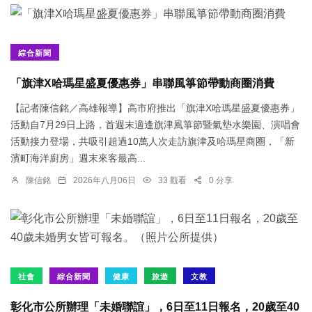
綜合新聞
「旗津X哈瑪星盛夏優惠券」串聯風箏節帶動商圈消費
【記者陳信銘／高雄報導】高市府推出「旗津X哈瑪星盛夏優惠券」
活動自7月29日上路，首週末適逢旗津風箏節暨氣墊水樂園、演唱會
活動接力登場，共吸引超過10萬人次走訪旗津及哈瑪星商圈，「新
濱町海洋廚房」週末來客最高...
陳信銘
2026年八月06日
33 觀看
0 分享
社會
綜合新聞
健康
旅遊
文教
彰化市公所辦理「未婚聯誼」，6日至11日報名，20歲至40