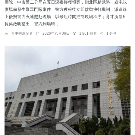
圖說：中市警二分局在五日深夜接獲報案，指北區精武路一處泡沫
廣場前發生聚眾鬥毆事件，警方獲報後立即啟動快打機制，派遣線
上優勢警力火速趕赴現場，以最短時間控制現場秩序；育才所副所
長吳啟明指出，警方到場時，...
台中特派記者
2026年八月06日
1,861 觀看
1 分享