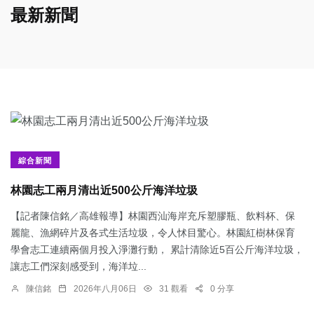
最新新聞
綜合新聞
林園志工兩月清出近500公斤海洋垃圾
【記者陳信銘／高雄報導】林園西汕海岸充斥塑膠瓶、飲料杯、保
麗龍、漁網碎片及各式生活垃圾，令人怵目驚心。林園紅樹林保育
學會志工連續兩個月投入淨灘行動， 累計清除近5百公斤海洋垃圾，
讓志工們深刻感受到，海洋垃...
陳信銘
2026年八月06日
31 觀看
0 分享