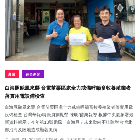
農業
綜合新聞
白海豚颱風來襲 台電苗栗區處全力戒備呼籲畜牧養殖業者
落實用電設備檢查
白海豚颱風來襲 台電苗栗區處全力戒備呼籲畜牧養殖業者落實用電
設備檢查 台灣華報/特派員劉鳳瑩.陳明/苗栗報導 根據中央氣象署最
新資料顯示，今年第13號颱風「白海豚」未來動向不排除對台灣北
部沿海及陸地造成顯著風雨...
陳明
2026年八月06日
1,398 觀看
5 分享