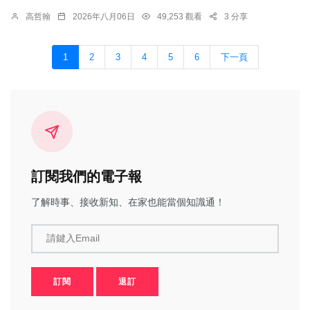
高哲翰
2026年八月06日
49,253 觀看
3 分享
1
2
3
4
5
6
下一頁
訂閱我們的電子報
了解時事、接收新知、在家也能當個知識通！
請鍵入Email
訂閱
退訂