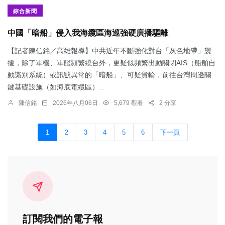
綜合新聞
中國「暗船」侵入我海纜區海巡強硬廣播驅離
【記者陳信銘／高雄報導】中共近年不斷強化對台「灰色地帶」襲
擾，除了軍機、軍艦頻繁繞台外，更疑似頻繁出動關閉AIS（船舶自
動識別系統）或訊號異常的「暗船」、可疑貨輪，前往台灣周邊關
鍵基礎設施（如海底電纜區）...
陳信銘
2026年八月06日
5,679 觀看
2 分享
1
2
3
4
5
6
下一頁
訂閱我們的電子報