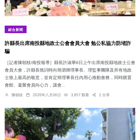
綜合新聞
許縣長出席南投縣地政士公會會員大會 勉公私協力防堵詐
騙
［記者陳朝枝/南投報導］縣長許淑華6日上午出席南投縣地政士公會
會員大會，許縣長致詞時向簡泗輝理事長、理監事團隊及所有地政
士致上最高的敬意，並肯定簡理事長任內用心推動會務，同時購置
會館、凝聚會員向心力，讓會...
陳朝枝
2026年八月06日
3,857 觀看
2 分享