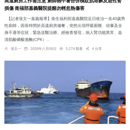
高溫廚房工作需注意 廚師熱中暑合併橫紋肌溶解及急性腎
損傷 衛福部嘉義醫院提醒勿輕忽熱傷害
【記者張文一嘉義報導】衛生福利部嘉義醫院近日收治一名40歲男
性廚師，因長時間於高溫廚房備餐，突然出現呼吸困難、頭暈及全
身不適等症狀，緊急送醫治療。經檢查發現，病人腎功能異常、血
清肌酸磷酸激酶(CPK）...
張文一
2026年八月06日
5,274 觀看
4 分享