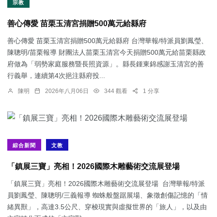
宗教
善心傳愛 苗栗玉清宮捐贈500萬元給縣府
善心傳愛 苗栗玉清宮捐贈500萬元給縣府 台灣華報/特派員劉鳳瑩、
陳聰明/苗栗報導 財團法人苗栗玉清宮今天捐贈500萬元給苗栗縣政
府做為「弱勢家庭服務暨長照資源」。縣長鍾東錦感謝玉清宮的善
行義舉，連續第4次挹注縣府投...
陳明
2026年八月06日
344 觀看
1 分享
綜合新聞
文教
「鎮展三寶」亮相！2026國際木雕藝術交流展登場
「鎮展三寶」亮相！2026國際木雕藝術交流展登場 台灣華報/特派
員劉鳳瑩、陳聰明/三義報導 蜘蛛般盤踞展場、象徵創傷記憶的「情
緒異獸」，高達3.5公尺、穿梭現實與虛擬世界的「旅人」，以及由