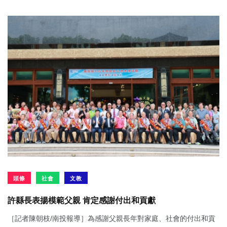
頭條
社會
文教
許縣長表揚模範父親 肯定感謝付出和貢獻
［記者陳朝枝/南投報導］為感謝父親長年對家庭、社會的付出和貢