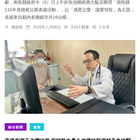
獻，南投縣政府今（6）日上午於魚池鄉經典大飯店辦理「南投縣
115年度模範父親表揚活動」，以「感恩父愛・讓愛領投」為主題，
表揚來自縣內各鄉鎮市共16位模...
陳朝枝
2026年八月06日
3,953 觀看
2 分享
綜合新聞
健康