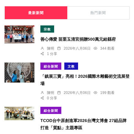
最新新聞
熱門新聞
宗教
善心傳愛 苗栗玉清宮捐贈500萬元給縣府
陳明
2026年八月06日
344 觀看
1 分享
綜合新聞
文教
「鎮展三寶」亮相！2026國際木雕藝術交流展登
場
陳明
2026年八月06日
199 觀看
0 分享
綜合新聞
TCOD台中原創進軍2026台灣文博會 27組品牌
打造「質點」主題專區