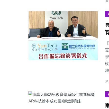
【
更
學
收
地.