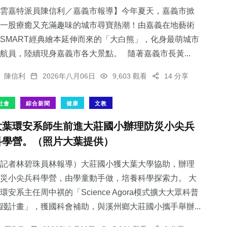
雲嘉特派員陳信利／嘉義市報導】今年夏天，嘉義市掀
一股療癒又充滿趣味的城市尋寶熱潮！由嘉義在地藝術
SMART經典繪本延伸而來的「大白熊」，化身最萌城市
航員，陸續現身嘉義市各大景點。 隨著嘉義市長黃...
陳信利
2026年八月06日
9,603 觀看
14 分享
社會
綜合新聞
健康
文教
大葉環安系師生前進大莊國小辦理防災小尖兵
科學營。（照片大葉提供）
記者林碧珠員林報導）大莊國小獲大葉大學協助，辦理
災小尖兵科學營，由學童動手做，培養科學探索力。 大
環安系主任周中祺的「Science Agora模式擴大大眾科普
踐計畫」，獲國科會補助，與溪州鄉大莊國小攜手舉辦...