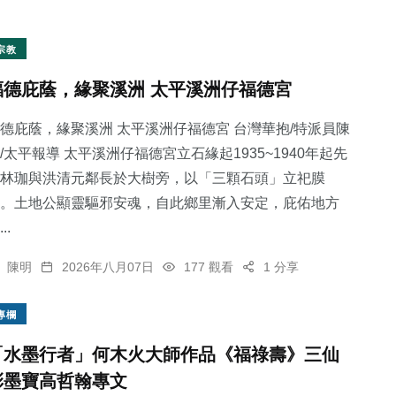
宗教
福德庇蔭，緣聚溪洲 太平溪洲仔福德宮
德庇蔭，緣聚溪洲 太平溪洲仔福德宮 台灣華抱/特派員陳
/太平報導 太平溪洲仔福德宮立石緣起1935~1940年起先
林珈與洪清元鄰長於大樹旁，以「三顆石頭」立祀膜
。土地公顯靈驅邪安魂，自此鄉里漸入安定，庇佑地方
..
陳明
2026年八月07日
177 觀看
1 分享
專欄
「水墨行者」何木火大師作品《福祿壽》三仙
彩墨寶高哲翰專文