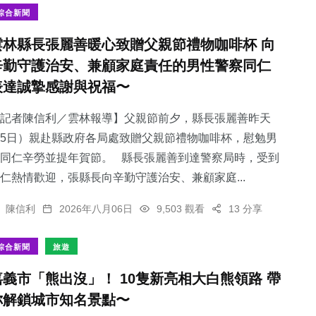
綜合新聞
雲林縣長張麗善暖心致贈父親節禮物咖啡杯 向
辛勤守護治安、兼顧家庭責任的男性警察同仁
表達誠摯感謝與祝福〜
記者陳信利／雲林報導】父親節前夕，縣長張麗善昨天
5日）親赴縣政府各局處致贈父親節禮物咖啡杯，慰勉男
同仁辛勞並提年賀節。 縣長張麗善到達警察局時，受到
仁熱情歡迎，張縣長向辛勤守護治安、兼顧家庭...
陳信利
2026年八月06日
9,503 觀看
13 分享
綜合新聞
旅遊
嘉義市「熊出沒」！ 10隻新亮相大白熊領路 帶
你解鎖城市知名景點〜