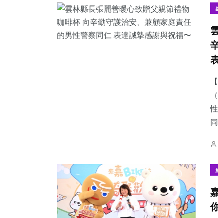
【
（
性
同