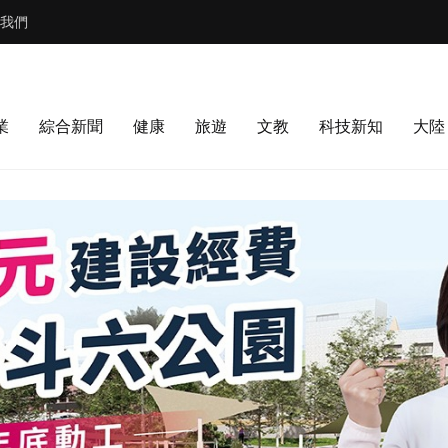
我們
業
綜合新聞
健康
旅遊
文教
科技新知
大陸