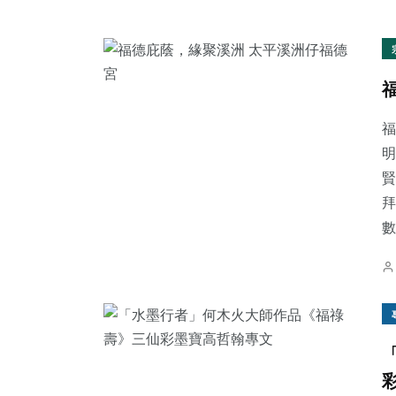
福
明
賢
拜
數.