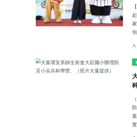
【
起
家
領
（
防
葉
實