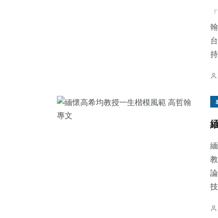
「
翰
台
持
305
+
91
+
39
+
社會
專欄
頭條
192
+
61
+
26
+
緬
文教
農業
科技新知
教
論
技