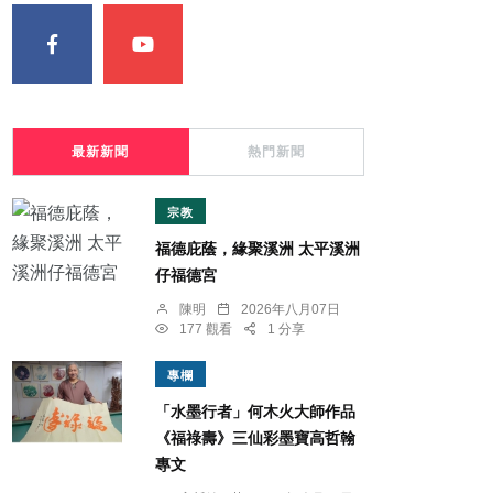
最新新聞
熱門新聞
宗教
福德庇蔭，緣聚溪洲 太平溪洲
仔福德宮
陳明
2026年八月07日
177 觀看
1 分享
專欄
「水墨行者」何木火大師作品
《福祿壽》三仙彩墨寶高哲翰
專文