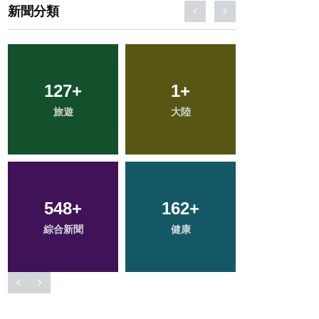
新聞分類
127
309
+
+
91
1
+
+
39
+
旅遊
社會
大陸
專欄
頭條
548
179
+
+
162
56
+
+
26
+
綜合新聞
文教
健康
農業
科技新知