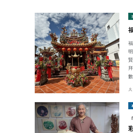
福
明
賢
拜
數.