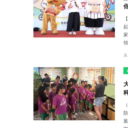
【
起
家
領
（
防
葉