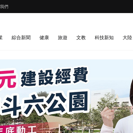
我們
業
綜合新聞
健康
旅遊
文教
科技新知
大陸