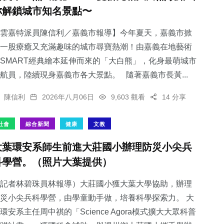
你解鎖城市知名景點〜
雲嘉特派員陳信利／嘉義市報導】今年夏天，嘉義市掀
一股療癒又充滿趣味的城市尋寶熱潮！由嘉義在地藝術
SMART經典繪本延伸而來的「大白熊」，化身最萌城市
航員，陸續現身嘉義市各大景點。 隨著嘉義市長黃...
陳信利
2026年八月06日
9,603 觀看
14 分享
社會
綜合新聞
健康
文教
大葉環安系師生前進大莊國小辦理防災小尖兵
科學營。（照片大葉提供）
記者林碧珠員林報導）大莊國小獲大葉大學協助，辦理
災小尖兵科學營，由學童動手做，培養科學探索力。 大
環安系主任周中祺的「Science Agora模式擴大大眾科普