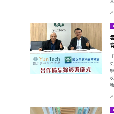
實
【
更
學
收
地.