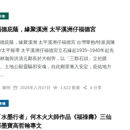
宗教
福德庇蔭，緣聚溪洲 太平溪洲仔福德宮
德庇蔭，緣聚溪洲 太平溪洲仔福德宮 台灣華抱/特派員陳
/太平報導 太平溪洲仔福德宮立石緣起1935~1940年起先
林珈與洪清元鄰長於大樹旁，以「三顆石頭」立祀膜
。土地公顯靈驅邪安魂，自此鄉里漸入安定，庇佑地方
..
陳明
2026年八月07日
1,622 觀看
4 分享
專欄
「水墨行者」何木火大師作品《福祿壽》三仙
彩墨寶高哲翰專文