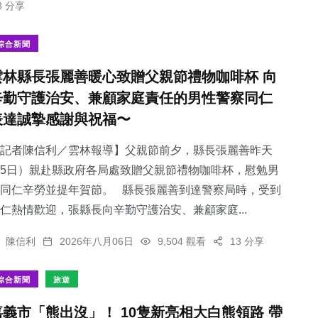
3 分享
綜合新聞
雲林縣長張麗善暖心致贈父親節禮物咖啡杯 向
辛勤守護治安、兼顧家庭責任的男性警察同仁
表達誠摯感謝與祝福〜
記者陳信利／雲林報導】父親節前夕，縣長張麗善昨天
5日）親赴縣政府各局處致贈父親節禮物咖啡杯，慰勉男
同仁辛勞並提年賀節。 縣長張麗善到達警察局時，受到
仁熱情歡迎，張縣長向辛勤守護治安、兼顧家庭...
陳信利
2026年八月06日
9,504 觀看
13 分享
綜合新聞
旅遊
嘉義市「熊出沒」！ 10隻新亮相大白熊領路 帶