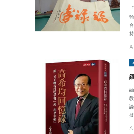
「
翰
台
持
46
+
968
+
69
+
科技新知
綜合新聞
頭條
283
+
3
+
313
+
緬
健康
大陸
文教
教
論
技