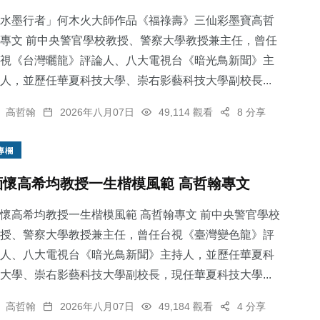
水墨行者」何木火大師作品《福祿壽》三仙彩墨寶高哲
專文 前中央警官學校教授、警察大學教授兼主任，曾任
視《台灣曬龍》評論人、八大電視台《暗光鳥新聞》主
人，並歷任華夏科技大學、崇右影藝科技大學副校長...
90
+
221
+
159
+
宗教
旅遊
專欄
高哲翰
2026年八月07日
49,114 觀看
8 分享
專欄
緬懷高希均教授一生楷模風範 高哲翰專文
532
+
99
+
懷高希均教授一生楷模風範 高哲翰專文 前中央警官學校
社會
農業
授、警察大學教授兼主任，曾任台視《臺灣變色龍》評
人、八大電視台《暗光鳥新聞》主持人，並歷任華夏科
大學、崇右影藝科技大學副校長，現任華夏科技大學...
高哲翰
2026年八月07日
49,184 觀看
4 分享