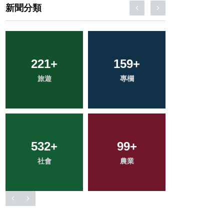
新聞分類
47
+
968
+
69
+
科技新知
綜合新聞
頭條
283
+
3
+
313
+
健康
大陸
文教