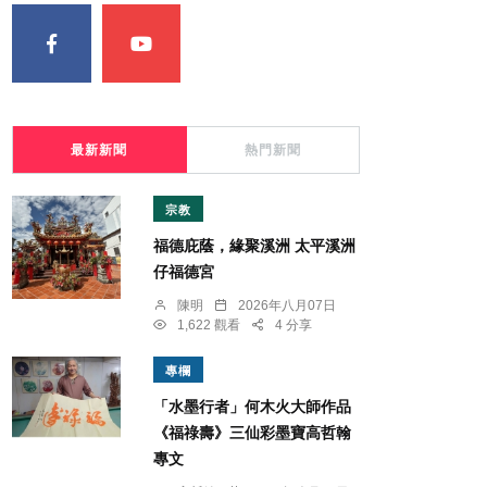
最新新聞
熱門新聞
宗教
福德庇蔭，緣聚溪洲 太平溪洲
仔福德宮
陳明
2026年八月07日
1,622 觀看
4 分享
專欄
「水墨行者」何木火大師作品
《福祿壽》三仙彩墨寶高哲翰
專文