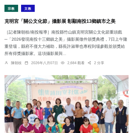
宗教
文教
克明宮「關公文化節」攝影展 彰顯南投13鄉鎮市之美
［記者陳朝枝/南投報導］南投縣竹山鎮克明宮關公文化節重頭戲
─「2026發現南投十三鄉鎮之美」攝影展徵件頒獎典禮，7日上午隆
重登場，縣府不僅大力補助，縣長許淑華也專程到場參觀並頒獎給
所有得獎攝影家。這項攝影展與...
陳朝枝
2026年八月07日
2,684 觀看
2 分享