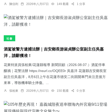
陳信利
2026年八月07日
149 觀看
1 分享
社會
酒駕被警方逮捕法辦｜吉安鄉長游淑貞辦公室副主任吳嘉
洋，請辭獲准！
花東特派員張柏東/花蓮縣報導 新聞回顧（2026.08.07.）酒駕停車
釀禍｜花警法辦 https://reurl.cc/OQEE0r 吳嘉洋 花蓮縣吉安鄉長室
副主任吳嘉洋，8月6日上午在花蓮市德安二街因開車門未注意後方
來車，導致機車騎士摔傷。...
張柏東
2026年八月07日
150 觀看
0 分享