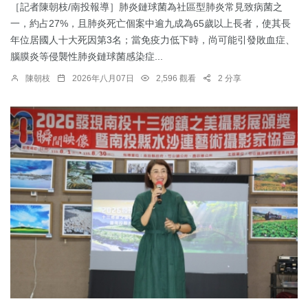
［記者陳朝枝/南投報導］肺炎鏈球菌為社區型肺炎常見致病菌之
一，約占27%，且肺炎死亡個案中逾九成為65歲以上長者，使其長
年位居國人十大死因第3名；當免疫力低下時，尚可能引發敗血症、
腦膜炎等侵襲性肺炎鏈球菌感染症...
陳朝枝
2026年八月07日
2,596 觀看
2 分享