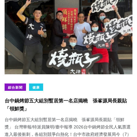
綜合新聞
健康
台中鍋烤節五大組別暫居第一名店揭曉 張峯源局長親貼
「領鮮獎」
台中鍋烤節五大組別暫居第一名店揭曉 張峯源局長親貼「領鮮
獎」 台灣華報/特派員陳明/臺中報導 2026台中鍋烤節全民人氣票選
進入最後衝刺，各組別競爭白熱化！台中市政府經濟發展局今（7）