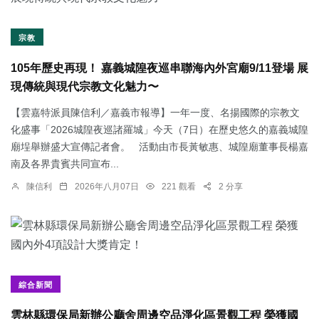
宗教
105年歷史再現！ 嘉義城隍夜巡串聯海內外宮廟9/11登場 展
現傳統與現代宗教文化魅力〜
【雲嘉特派員陳信利／嘉義市報導】一年一度、名揚國際的宗教文
化盛事「2026城隍夜巡諸羅城」今天（7日）在歷史悠久的嘉義城隍
廟埕舉辦盛大宣傳記者會。 活動由市長黃敏惠、城隍廟董事長楊嘉
南及各界貴賓共同宣布...
陳信利
2026年八月07日
221 觀看
2 分享
綜合新聞
雲林縣環保局新辦公廳舍周邊空品淨化區景觀工程 榮獲國