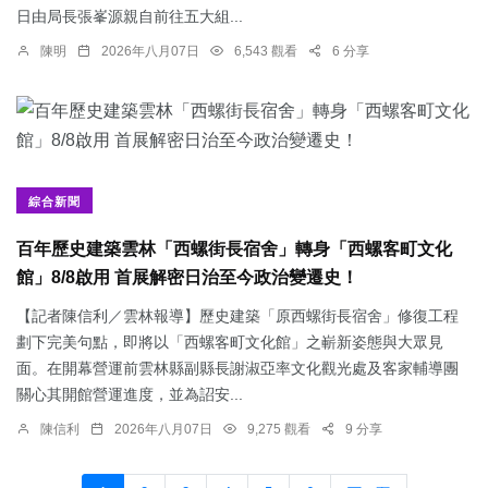
日由局長張峯源親自前往五大組...
陳明
2026年八月07日
6,543 觀看
6 分享
綜合新聞
百年歷史建築雲林「西螺街長宿舍」轉身「西螺客町文化
館」8/8啟用 首展解密日治至今政治變遷史！
【記者陳信利／雲林報導】歷史建築「原西螺街長宿舍」修復工程
劃下完美句點，即將以「西螺客町文化館」之嶄新姿態與大眾見
面。在開幕營運前雲林縣副縣長謝淑亞率文化觀光處及客家輔導團
關心其開館營運進度，並為詔安...
陳信利
2026年八月07日
9,275 觀看
9 分享