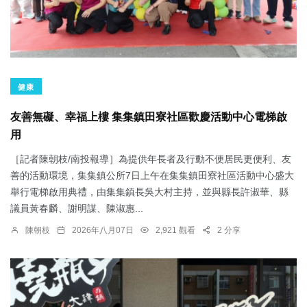
健康
友善無礙、幸福上樓 集集鎮田寮社區歡慶活動中心電梯啟
用
［記者陳朝枝/南投報導］為提供年長者及行動不便居民更便利、友
善的活動環境，集集鎮公所7日上午在集集鎮田寮社區活動中心盛大
舉行電梯啟用典禮，由集集鎮長吳大村主持，並與縣長許淑華、縣
議員黃春麟、謝明謀、陳淑惠...
陳朝枝
2026年八月07日
2,921 觀看
2 分享