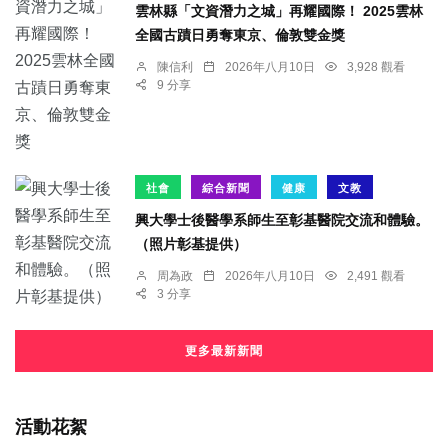
雲林縣「文資潛力之城」再耀國際！ 2025雲林
全國古蹟日勇奪東京、倫敦雙金獎
陳信利
2026年八月10日
3,928 觀看
9 分享
社會
綜合新聞
健康
文教
興大學士後醫學系師生至彰基醫院交流和體驗。
（照片彰基提供）
周為政
2026年八月10日
2,491 觀看
3 分享
更多最新新聞
活動花絮