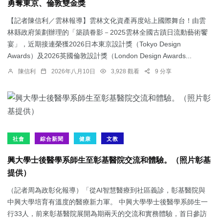
勇奪東京、倫敦雙金獎
【記者陳信利／雲林報導】雲林文化資產再度站上國際舞台！由雲
林縣政府策劃辦理的「築蹟眷影－2025雲林全國古蹟日流動藝術饗
宴」，近期接連榮獲2026日本東京設計獎（Tokyo Design
Awards）及2026英國倫敦設計獎（London Design Awards...
陳信利
2026年八月10日
3,928 觀看
9 分享
社會
綜合新聞
健康
文教
興大學士後醫學系師生至彰基醫院交流和體驗。（照片彰基
提供）
（記者周為政彰化報導）「從AI智慧醫療到社區義診，彰基醫院與
中興大學培育有溫度的醫療新力軍。 中興大學學士後醫學系師生一
行33人，前來彰基醫院展開為期兩天的交流和實務體驗，首日參訪