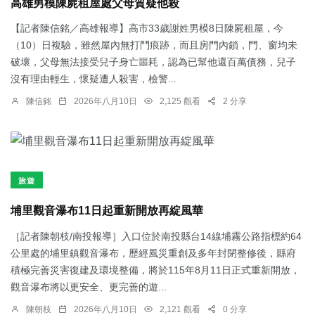
高雄男模陳屍租屋處父母質疑他殺
【記者陳信銘／高雄報導】高市33歲謝姓男模8日陳屍租屋，今
（10）日複驗，雖然屋內無打鬥痕跡，而且房門內鎖，門、窗均未
破壞，父母無法接受兒子身亡噩耗，認為已幫他還百萬債務，兒子
沒有理由輕生，懷疑遭人殺害，檢警...
陳信銘
2026年八月10日
2,125 觀看
2 分享
旅遊
埔里觀音瀑布11日起重新開放再綻風華
［記者陳朝枝/南投報導］入口位於南投縣台14線埔霧公路指標約64
公里處的埔里鎮觀音瀑布，歷經風災重創及多年封閉整修後，縣府
積極完善災害復建及環境整備，將於115年8月11日正式重新開放，
觀音瀑布將以更安全、更完善的遊...
陳朝枝
2026年八月10日
2,121 觀看
0 分享