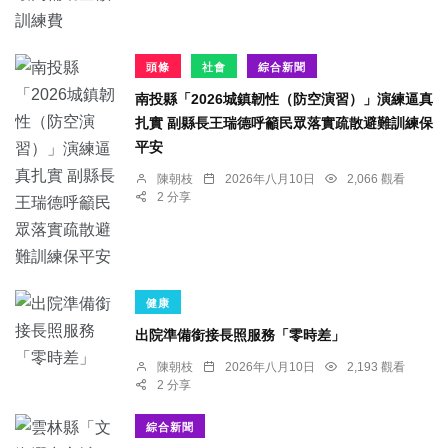
頭條
社會
綜合新聞
南投縣「2026城鎮韌性（防空演習）」演練逼真
扎實 副縣長王瑞德呼籲民眾落實疏散避難訓練保
平安
陳朝枝
2026年八月10日
2,066 觀看
2 分享
健康
出院準備銜接長照服務「零時差」
陳朝枝
2026年八月10日
2,193 觀看
2 分享
綜合新聞