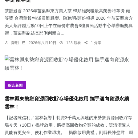
茶韻涵香 2026年苗栗縣東方美人茶 韓順雄榮獲最高榮譽特等獎 頭
等獎 台灣華報/特派員劉鳳瑩、陳聰明/頭份報導 2026 年苗栗縣東方
美人茶評鑑活動10日上午在頭份市農會6樓農民活動中心舉辦頒獎典
禮，苗栗縣副縣長邱俐俐親自...
陳明
2026年八月10日
128 觀看
1 分享
綜合新聞
雲林縣東勢鄉資源回收貯存場優化啟用 攜手邁向資源永續
雲林！
【記者陳信利／雲林報導】耗資3千萬元興建的東勢鄉資源回收貯存
場今天（10日）揭牌啟用，將提高回收物分類的成效，讓清潔隊人
員能有更安全、便利作業環境。 揭牌啟用典禮，副縣長陳璧君、縣