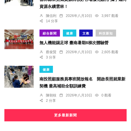
資源永續雲林！
陳信利
2026年八月10日
3,997 觀看
14 分享
綜合新聞
健康
文教
科技新知
無人機能踢足球 臺南暑期8梯次體驗營
蔡俊賢
2026年八月10日
2,605 觀看
3 分享
健康
南投照顧服務員專班開放報名 開啟長照就業新
契機 最高補助全額訓練費
陳朝枝
2026年八月10日
0 觀看
2 分享
更多最新新聞