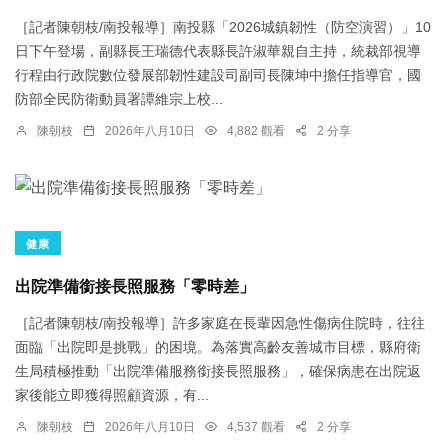
［記者陳朝枝/南投報導］南投縣「2026城鎮韌性（防空演習）」10
日下午登場，副縣長王瑞德代表縣長許淑華親自主持，統裁部視導
行程由行政院數位發展部韌性建設司副司長陳坤中擔任指導官，國
防部全民防衛動員署譚維宗上校...
陳朝枝
2026年八月10日
4,882 觀看
2 分享
健康
出院準備銜接長照服務「零時差」
［記者陳朝枝/南投報導］許多家庭在長輩因急性傷病住院時，往往
面臨「出院即是挑戰」的困境。為落實高齡友善城市目標，縣府衛
生局積極推動「出院準備服務銜接長照服務」，確保病患在出院返
家後能立即獲得照顧資源，有...
陳朝枝
2026年八月10日
4,537 觀看
2 分享