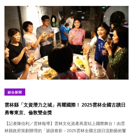
綜合新聞
雲林縣「文資潛力之城」再耀國際！ 2025雲林全國古蹟日
勇奪東京、倫敦雙金獎
【記者陳信利／雲林報導】雲林文化資產再度站上國際舞台！由雲
林縣政府策劃辦理的「築蹟眷影－2025雲林全國古蹟日流動藝術饗