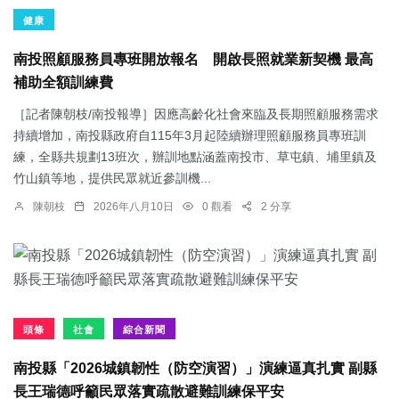
健康
南投照顧服務員專班開放報名 開啟長照就業新契機 最高
補助全額訓練費
［記者陳朝枝/南投報導］因應高齡化社會來臨及長期照顧服務需求
持續增加，南投縣政府自115年3月起陸續辦理照顧服務員專班訓
練，全縣共規劃13班次，辦訓地點涵蓋南投市、草屯鎮、埔里鎮及
竹山鎮等地，提供民眾就近參訓機...
陳朝枝
2026年八月10日
0 觀看
2 分享
頭條
社會
綜合新聞
南投縣「2026城鎮韌性（防空演習）」演練逼真扎實 副縣
長王瑞德呼籲民眾落實疏散避難訓練保平安