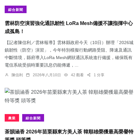
綜合新聞
雲林防空演習強化通訊韌性 LoRa Mesh備援不讓指揮中心
成孤島！
【記者陳信利／雲林報導】雲林縣政府今天（10日）辦理「2026城
鎮韌性（防空）演習」，今年特別模擬行動網路受阻、降速及通訊
中斷情境，縣府導入LoRa Mesh網狀通訊系統進行備援，確保既有
電信系統受損時重要訊息仍能傳遞，...
陳信利
2026年八月10日
42 觀看
1 分享
農業
綜合新聞
茶韻涵香 2026年苗栗縣東方美人茶 韓順雄榮獲最高榮譽特
等獎 頭等獎