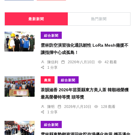
最新新聞
熱門新聞
綜合新聞
雲林防空演習強化通訊韌性 LoRa Mesh備援不
讓指揮中心成孤島！
陳信利
2026年八月10日
42 觀看
1 分享
農業
綜合新聞
茶韻涵香 2026年苗栗縣東方美人茶 韓順雄榮獲
最高榮譽特等獎 頭等獎
陳明
2026年八月10日
128 觀看
1 分享
綜合新聞
雲林縣東勢鄉資源回收貯存場優化啟用 攜手邁向