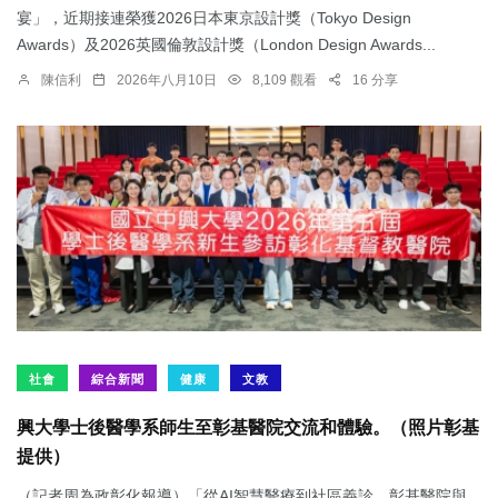
宴」，近期接連榮獲2026日本東京設計獎（Tokyo Design
Awards）及2026英國倫敦設計獎（London Design Awards...
陳信利
2026年八月10日
8,109 觀看
16 分享
社會
綜合新聞
健康
文教
興大學士後醫學系師生至彰基醫院交流和體驗。（照片彰基
提供）
（記者周為政彰化報導）「從AI智慧醫療到社區義診，彰基醫院與