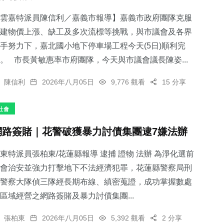
雲嘉特派員陳信利／嘉義市報導】嘉義市政府團隊克服
建物價上漲、缺工及多次流標等挑戰，與市議會及各界
手努力下，嘉北國小地下停車場工程今天(5日)順利完
。 市長黃敏惠率市府團隊，今天與市議會議長陳姿...
陳信利
2026年八月05日
9,776 觀看
15 分享
社會
網路簽賭｜花警破獲暴力討債集團逮7嫌法辦
東特派員張柏東/花蓮縣報導 逮捕 證物 法辦 為淨化選前
會治安並強力打擊地下不法經濟犯罪，花蓮縣警察局刑
警察大隊偵三隊經長期布線、縝密蒐證，成功掌握數處
區域經營之網路簽賭及暴力討債集團...
張柏東
2026年八月05日
5,392 觀看
2 分享