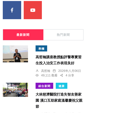
最新新聞
熱門新聞
專欄
高哲翰講座教授點評警專實習
生投入治安工作表現良好
高哲翰
2026年八月06日
49,111 觀看
4 分享
綜合新聞
健康
大林慈濟醫院打造失智友善家
園 溪口互助家庭溫馨慶祝父親
節