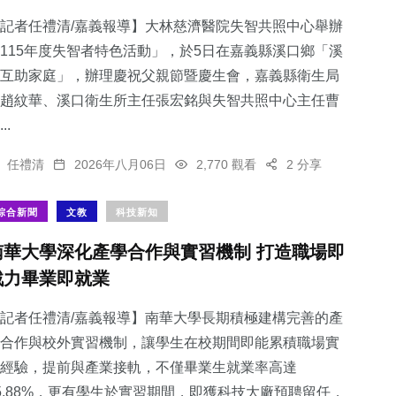
記者任禮清/嘉義報導】大林慈濟醫院失智共照中心舉辦
115年度失智者特色活動」，於5日在嘉義縣溪口鄉「溪
互助家庭」，辦理慶祝父親節暨慶生會，嘉義縣衛生局
趙紋華、溪口衛生所主任張宏銘與失智共照中心主任曹
117
+
163
+
712
+
..
專欄
旅遊
綜合新聞
任禮清
2026年八月06日
2,770 觀看
2 分享
綜合新聞
文教
科技新知
南華大學深化產學合作與實習機制 打造職場即
34
+
2
+
戰力畢業即就業
科技新知
大陸
記者任禮清/嘉義報導】南華大學長期積極建構完善的產
合作與校外實習機制，讓學生在校期間即能累積職場實
經驗，提前與產業接軌，不僅畢業生就業率高達
5.88%，更有學生於實習期間，即獲科技大廠預聘留任，