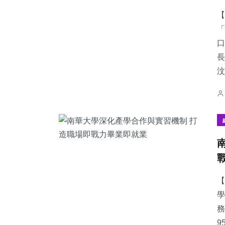
【
「
口
長
49
+
397
+
74
+
汶.
頭條
社會
農業
209
+
229
+
65
+
健康
文教
宗教
【
學
務
9