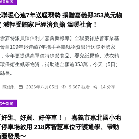
綜合新聞
全聯暖心連7年送暖弱勢 捐贈嘉義縣353萬元物
資 減輕受贈家戶經濟負擔 溫暖社會！
雲嘉特派員陳信利／嘉義縣報導】全聯慶祥慈善事業基
會自109年起連續7年攜手嘉義縣物資銀行送暖弱勢家
，今年更提供高單價特殊營養品、嬰兒紙尿褲、洗衣精
環保衛生紙等物資，補助總金額逾353萬，今天（5日）
縣長...
陳信利
2026年八月05日
9,667 觀看
14 分享
綜合新聞
「好逛、好買、好停車！」 嘉義市嘉北國小地
下停車場啟用 218席智慧車位守護通學、帶動
商圈發展〜