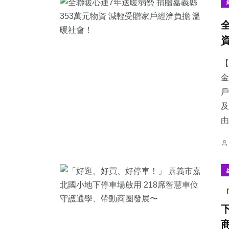
【
金
戶
及
由