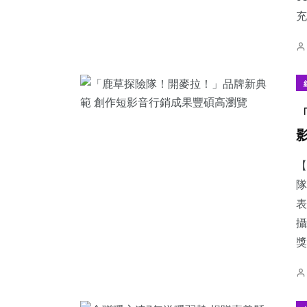
充
【
隊
表
攝
獎