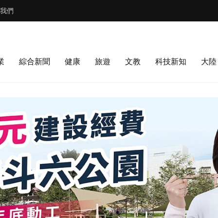
我們
業
綜合新聞
健康
旅遊
文教
科技新知
大陸