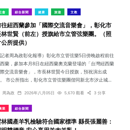
社會
綜合新聞
健康
旅遊
文教
前往紐西蘭參加「國際交流音樂會」，彰化市
長林世賢（前左）授旗給市立管弦樂團。（照
片公所提供）
記者周為政彰化報導）彰化市立管弦樂5日傍晚啟程前往
西蘭，參加本月8日在紐西蘭奧克蘭登場的「台灣紐西蘭
際交流音樂會」，市長林世賢今日授旗，預祝演出成
。 市公所指出，彰化市立管弦樂團偕同新北市汐止城...
周為政
2026年八月05日
5,670 觀看
3 分享
農業
綜合新聞
雲林國產羊乳檢驗符合國家標準 縣長張麗善：