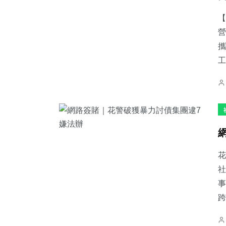
【
營
攜
工
花
社
事
跨