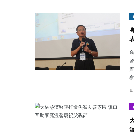
高
警
實
察