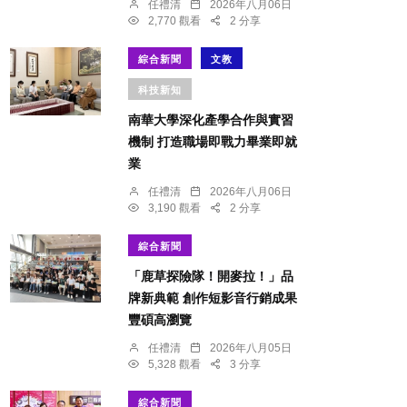
任禮清
2026年八月06日
2,770 觀看
2 分享
綜合新聞
文教
科技新知
南華大學深化產學合作與實習
機制 打造職場即戰力畢業即就
業
任禮清
2026年八月06日
3,190 觀看
2 分享
綜合新聞
「鹿草探險隊！開麥拉！」品
牌新典範 創作短影音行銷成果
豐碩高瀏覽
任禮清
2026年八月05日
5,328 觀看
3 分享
綜合新聞