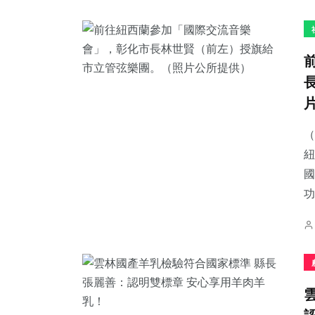
（
紐
國
功