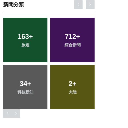
新聞分類
47
+
376
+
70
+
頭條
社會
農業
209
+
229
+
65
+
健康
文教
宗教