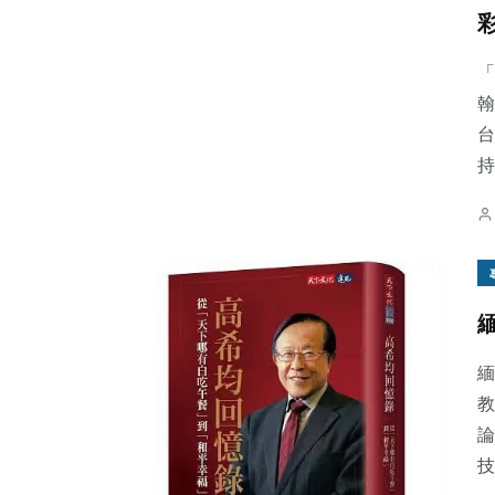
「
翰
台
持
緬
教
論
技