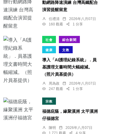
動網路降速演練 台灣高鐵配合
演習提醒留意
任禮清
2026年八月07日
160 觀看
1 分享
社會
綜合新聞
健康
文教
導入「AI護理紀錄系統」．員
基護理文書時間大幅縮減。
（照片員基提供）
周為政
2026年八月07日
247 觀看
1 分享
宗教
福德庇蔭，緣聚溪洲 太平溪洲
仔福德宮
陳明
2026年八月07日
1,771 觀看
4 分享