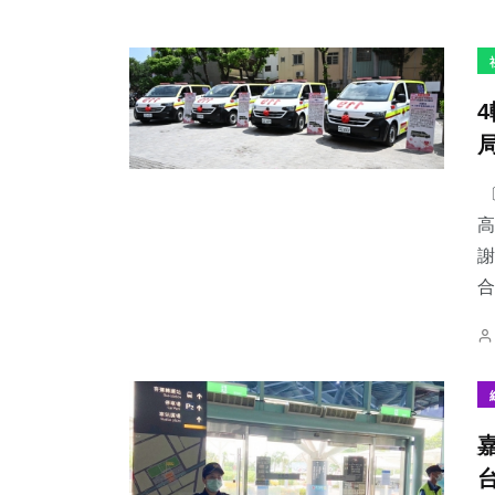
〔
高
謝
合