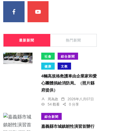
最新新聞
熱門新聞
社會
綜合新聞
健康
文教
4輛高規格救護車由企業家和愛
心團體捐給消防局。（照片縣
府提供）
周為政
2026年八月07日
54 觀看
0 分享
綜合新聞
嘉義縣市城鎮韌性演習首辦行