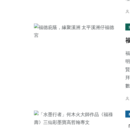
福
明
賢
拜
數.