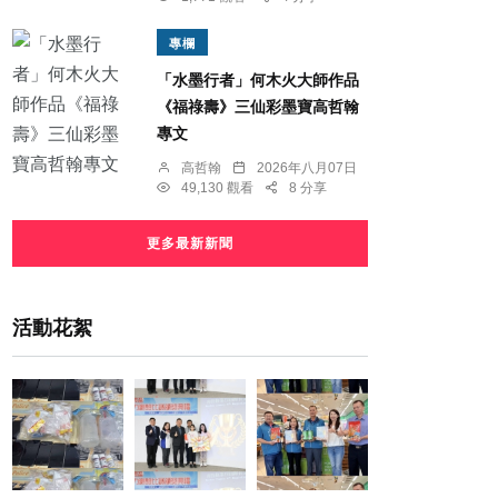
專欄
「水墨行者」何木火大師作品
《福祿壽》三仙彩墨寶高哲翰
專文
高哲翰
2026年八月07日
49,130 觀看
8 分享
更多最新新聞
活動花絮