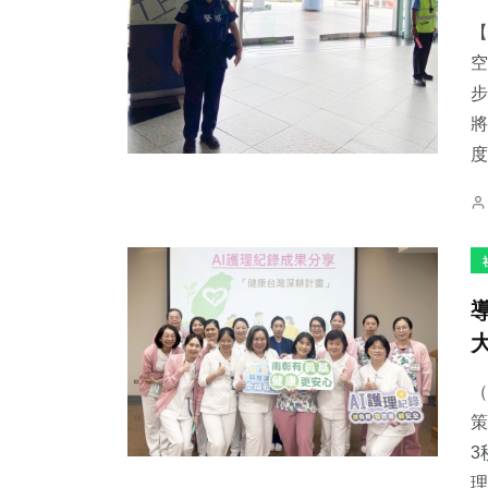
【
空
步
將
333
+
73
+
50
+
度
文教
頭條
科技新知
242
+
3
+
110
+
旅遊
大陸
農業
（
策
3
理