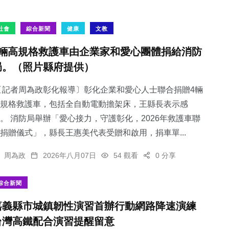
社會
綜合新聞
健康
文教
4輛高規格救護車由企業家和愛心團體捐給消防
局。（照片縣府提供）
記者周為政彰化報導〕彰化企業和愛心人士聯合捐贈4輛
規格救護車，包括全自動電動擔架床，王縣長表示感
。 消防局舉辦「愛心接力，守護彰化，2026年救護車聯
捐贈儀式」，縣長王惠美代表受贈和啟用，捐車單...
周為政
2026年八月07日
54 觀看
0 分享
綜合新聞
嘉義縣市城鎮韌性演習首辦行動網路降速演練
台灣高鐵配合演習提醒留意