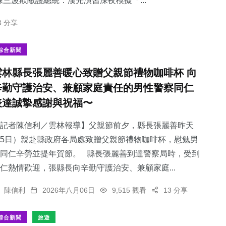
三波欺敵護總統：​漢光演習深夜模擬「...
3 分享
綜合新聞
雲林縣長張麗善暖心致贈父親節禮物咖啡杯 向
辛勤守護治安、兼顧家庭責任的男性警察同仁
表達誠摯感謝與祝福〜
記者陳信利／雲林報導】父親節前夕，縣長張麗善昨天
5日）親赴縣政府各局處致贈父親節禮物咖啡杯，慰勉男
同仁辛勞並提年賀節。 縣長張麗善到達警察局時，受到
仁熱情歡迎，張縣長向辛勤守護治安、兼顧家庭...
陳信利
2026年八月06日
9,515 觀看
13 分享
綜合新聞
旅遊