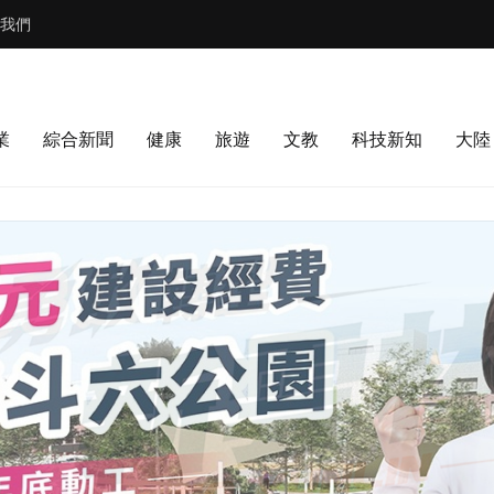
我們
業
綜合新聞
健康
旅遊
文教
科技新知
大陸