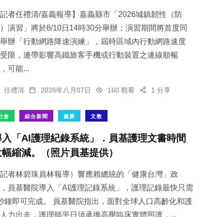
記者任禮清/嘉義報導】嘉義縣市「2026城鎮韌性（防
）演習」將於8/10日14時30分舉辦；演習期間將首度同
舉辦「行動網路降速演練」，屆時區域內行動網路速度
受限，連帶影響高鐵旅客手機或行動裝置之連線順暢
170
+
96
+
314
+
，可能...
專欄
宗教
健康
任禮清
2026年八月07日
160 觀看
1 分享
社會
綜合新聞
健康
文教
導入「AI護理紀錄系統」．員基護理文書時間
568
+
1019
+
大幅縮減。（照片員基提供）
社會
綜合新聞
記者林碧珠員林報導）響應賴總統的「健康台灣」政
，員基醫院導入「AI護理記錄系統」，護理記錄最快只需
秒鐘即可完成。 員基醫院指出，面對全球人口高齡化和護
人力出走，護理師平日須承擔高壓臨床實體照護，...