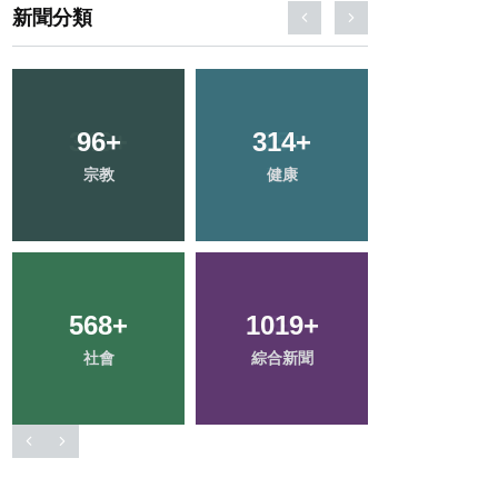
新聞分類
346
+
75
+
51
+
文教
頭條
科技新知
233
+
3
+
106
+
旅遊
大陸
農業