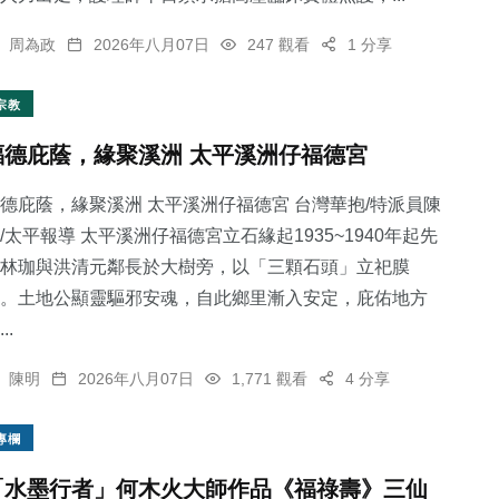
周為政
2026年八月07日
247 觀看
1 分享
宗教
福德庇蔭，緣聚溪洲 太平溪洲仔福德宮
德庇蔭，緣聚溪洲 太平溪洲仔福德宮 台灣華抱/特派員陳
/太平報導 太平溪洲仔福德宮立石緣起1935~1940年起先
林珈與洪清元鄰長於大樹旁，以「三顆石頭」立祀膜
。土地公顯靈驅邪安魂，自此鄉里漸入安定，庇佑地方
..
陳明
2026年八月07日
1,771 觀看
4 分享
專欄
「水墨行者」何木火大師作品《福祿壽》三仙