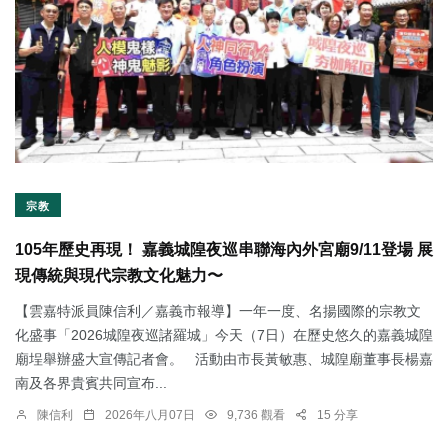
宗教
105年歷史再現！ 嘉義城隍夜巡串聯海內外宮廟9/11登場 展
現傳統與現代宗教文化魅力〜
【雲嘉特派員陳信利／嘉義市報導】一年一度、名揚國際的宗教文
化盛事「2026城隍夜巡諸羅城」今天（7日）在歷史悠久的嘉義城隍
廟埕舉辦盛大宣傳記者會。 活動由市長黃敏惠、城隍廟董事長楊嘉
南及各界貴賓共同宣布...
陳信利
2026年八月07日
9,736 觀看
15 分享