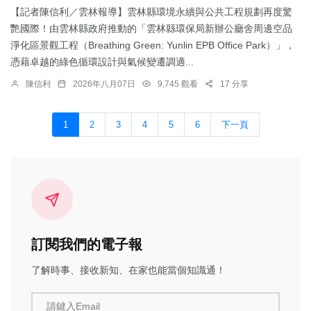
【記者陳信利／雲林報導】雲林縣環境永續與公共工程規劃再度驚
艷國際！由雲林縣政府推動的「雲林縣環保局新辦公廳舍周邊空品
淨化區景觀工程（Breathing Green: Yunlin EPB Office Park）」，
憑藉卓越的綠色循環設計與氣候變遷調適...
陳信利
2026年八月07日
9,745 觀看
17 分享
1
2
3
4
5
6
下一頁
訂閱我們的電子報
了解時事、接收新知、在家也能當個知識通！
請鍵入Email