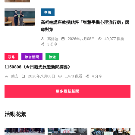
專欄
高哲翰講座教授點評「智慧手機心理流行病」因
應對策
高哲翰
2026年八月08日
49,077 觀看
3 分享
頭條
綜合新聞
旅遊
1150808《今日觀光旅遊新聞摘要》
簡安
2026年八月08日
1,473 觀看
4 分享
更多最新新聞
活動花絮