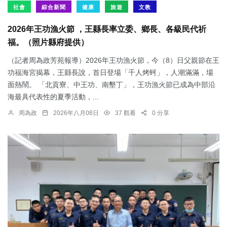
社會
綜合新聞
健康
旅遊
文教
2026年王功漁火節 ，王縣長率立委、鄉長、各級民代祈
福。（照片縣府提供）
（記者周為政芳苑報導）2026年王功漁火節，今（8）日父親節在王
功福海宮揭幕，王縣長說，首日登場「千人烤蚵」，人潮滿滿，場
面熱鬧。 「北貢寮、中王功、南墾丁」，王功漁火節已成為中部沿
海最具代表性的夏季活動，...
周為政
2026年八月08日
37 觀看
0 分享