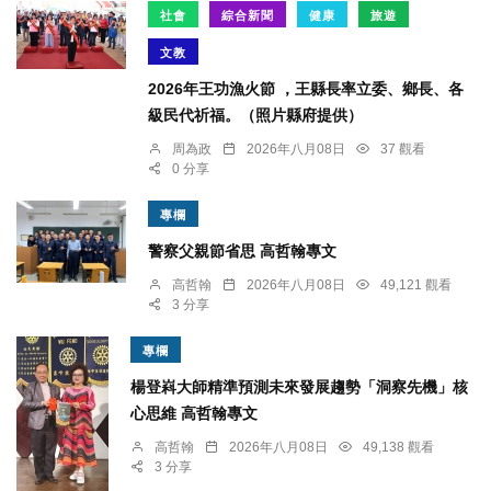
社會
綜合新聞
健康
旅遊
文教
2026年王功漁火節 ，王縣長率立委、鄉長、各
級民代祈福。（照片縣府提供）
周為政
2026年八月08日
37 觀看
0 分享
專欄
警察父親節省思 高哲翰專文
高哲翰
2026年八月08日
49,121 觀看
3 分享
專欄
楊登嵙大師精準預測未來發展趨勢「洞察先機」核
心思維 高哲翰專文
高哲翰
2026年八月08日
49,138 觀看
3 分享