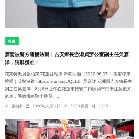
社會
酒駕被警方逮捕法辦｜吉安鄉長游淑貞辦公室副主任吳嘉
洋，請辭獲准！
花東特派員張柏東/花蓮縣報導 新聞回顧（2026.08.07.）酒駕停車
釀禍｜花警法辦 https://reurl.cc/OQEE0r 吳嘉洋 花蓮縣吉安鄉長室
副主任吳嘉洋，8月6日上午在花蓮市德安二街因開車門未注意後方
來車，導致機車騎士摔傷。...
張柏東
2026年八月07日
5,573 觀看
3 分享