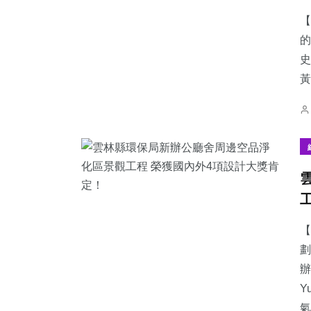
【
的
史
黃
【
劃
辦
Y
氣