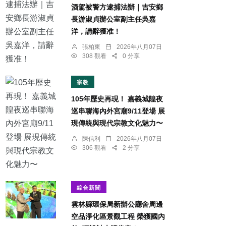
酒駕被警方逮捕法辦｜吉安鄉
長游淑貞辦公室副主任吳嘉
洋，請辭獲准！
張柏東
2026年八月07日
308 觀看
0 分享
宗教
105年歷史再現！ 嘉義城隍夜
巡串聯海內外宮廟9/11登場 展
現傳統與現代宗教文化魅力〜
陳信利
2026年八月07日
306 觀看
2 分享
綜合新聞
雲林縣環保局新辦公廳舍周邊
空品淨化區景觀工程 榮獲國內