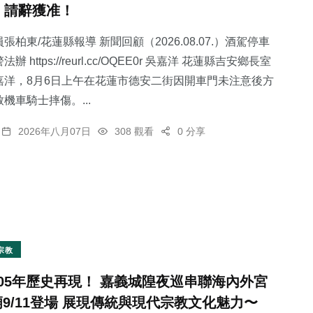
，請辭獲准！
張柏東/花蓮縣報導 新聞回顧（2026.08.07.）酒駕停車
 https://reurl.cc/OQEE0r 吳嘉洋 花蓮縣吉安鄉長室
嘉洋，8月6日上午在花蓮市德安二街因開車門未注意後方
54
+
2
+
324
+
機車騎士摔傷。...
宗教
大陸
社會
2026年八月07日
308 觀看
0 分享
30
+
64
+
科技新知
農業
宗教
105年歷史再現！ 嘉義城隍夜巡串聯海內外宮
廟9/11登場 展現傳統與現代宗教文化魅力〜