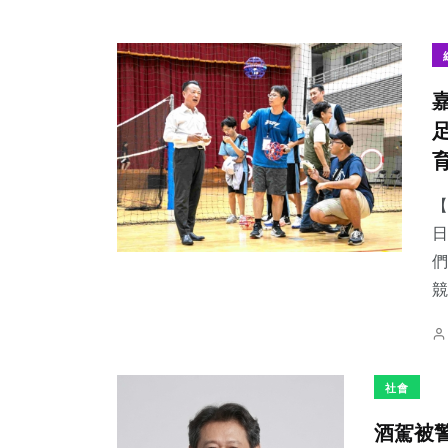
【
日
們
競
社會
酒駕被