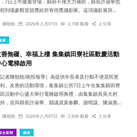
，7日上午隆重登場，縣府不僅大力補助，縣長許淑華也
程到場參觀並頒獎給所有得獎攝影家。這項攝影展與...
陳朝枝
2026年八月07日
2,708 觀看
2 分享
健康
友善無礙、幸福上樓 集集鎮田寮社區歡慶活動
中心電梯啟用
記者陳朝枝/南投報導］為提供年長者及行動不便居民更
利、友善的活動環境，集集鎮公所7日上午在集集鎮田寮
區活動中心盛大舉行電梯啟用典禮，由集集鎮長吳大村
持，並與縣長許淑華、縣議員黃春麟、謝明謀、陳淑惠...
陳朝枝
2026年八月07日
2,936 觀看
2 分享
綜合新聞
健康