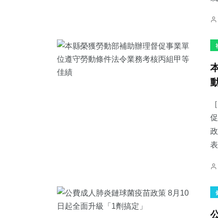
［
促
政
表