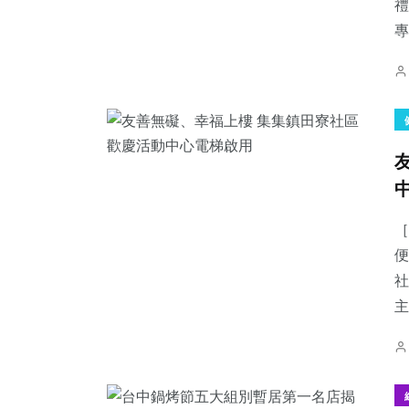
禮
專
［
便
社
主