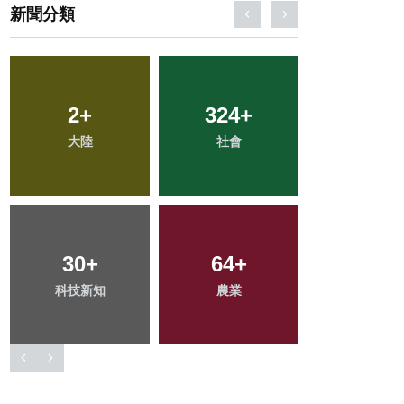
新聞分類
41
+
173
+
190
+
頭條
健康
文教
102
+
141
+
622
+
專欄
旅遊
綜合新聞