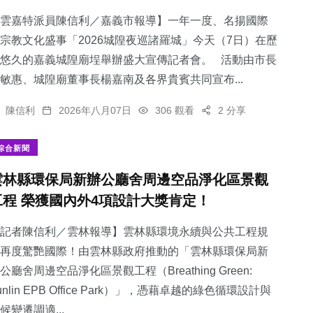
雲嘉特派員陳信利／嘉義市報導】一年一度、名揚國際
宗教文化盛事「2026城隍夜巡諸羅城」今天（7日）在歷
悠久的嘉義城隍廟埕舉辦盛大宣傳記者會。 活動由市長
敏惠、城隍廟董事長楊嘉南及各界貴賓共同宣布...
陳信利
2026年八月07日
306 觀看
2 分享
綜合新聞
雲林縣環保局新辦公廳舍周邊空品淨化區景觀
工程 榮獲國內外4項設計大獎肯定！
記者陳信利／雲林報導】雲林縣環境永續與公共工程規
再度驚艷國際！由雲林縣政府推動的「雲林縣環保局新
公廳舍周邊空品淨化區景觀工程（Breathing Green:
unlin EPB Office Park）」，憑藉卓越的綠色循環設計與
候變遷調適...