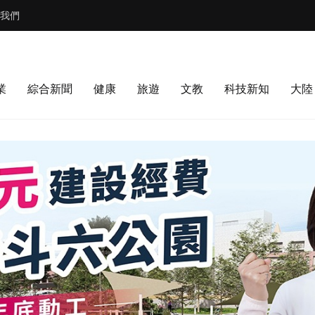
我們
業
綜合新聞
健康
旅遊
文教
科技新知
大陸