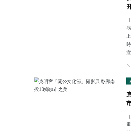
［
病
上
時
症.
［
重