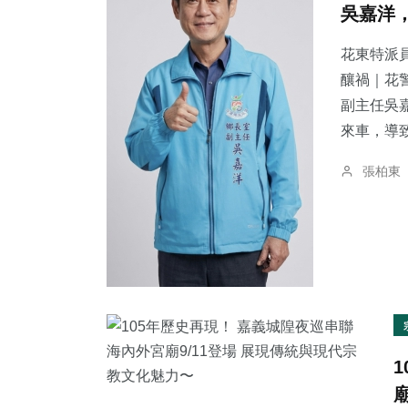
吳嘉洋
花東特派員
釀禍｜花警法辦
副主任吳
41
+
184
+
190
+
來車，導致
頭條
健康
文教
張柏東
102
+
141
+
622
+
專欄
旅遊
綜合新聞