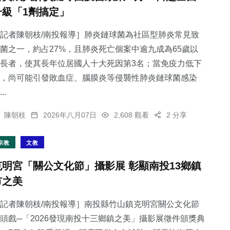
升級「1劑搞定」
記者陳朝枝/南投報導］肺炎鏈球菌為社區型肺炎常見致
菌之一，約占27%，且肺炎死亡個案中逾九成為65歲以
長者，使其長年位居國人十大死因第3名；當免疫力低下
，尚可能引發敗血症、腦膜炎等侵襲性肺炎鏈球菌感染
..
陳朝枝
2026年八月07日
2,608 觀看
2 分享
宗教
文教
克明宮「關公文化節」攝影展 彰顯南投13鄉鎮
市之美
記者陳朝枝/南投報導］南投縣竹山鎮克明宮關公文化節
頭戲─「2026發現南投十三鄉鎮之美」攝影展徵件頒獎典