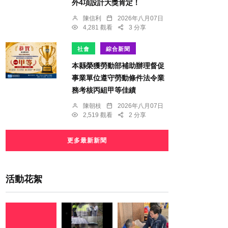
外4項設計大獎肯定！
陳信利
2026年八月07日
4,281 觀看
3 分享
社會
綜合新聞
本縣榮獲勞動部補助辦理督促
事業單位遵守勞動條件法令業
務考核丙組甲等佳績
陳朝枝
2026年八月07日
2,519 觀看
2 分享
更多最新新聞
活動花絮