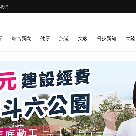
我們
業
綜合新聞
健康
旅遊
文教
科技新知
大陸