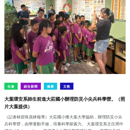
社會
綜合新聞
健康
文教
大葉環安系師生前進大莊國小辦理防災小尖兵科學營。（照
片大葉提供）
（記者林碧珠員林報導）大莊國小獲大葉大學協助，辦理防災小尖
兵科學營，由學童動手做，培養科學探索力。 大葉環安系主任周中