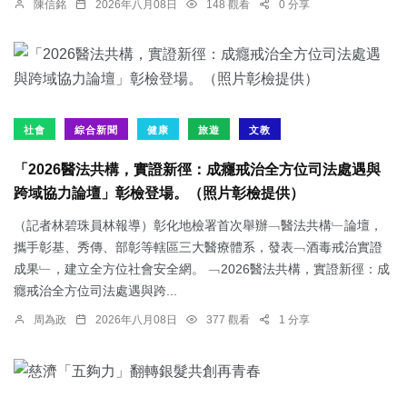
陳信銘
2026年八月08日
148 觀看
0 分享
社會
綜合新聞
健康
旅遊
文教
「2026醫法共構，實證新徑：成癮戒治全方位司法處遇與
跨域協力論壇」彰檢登場。（照片彰檢提供）
（記者林碧珠員林報導）彰化地檢署首次舉辦﹁醫法共構﹂論壇，
攜手彰基、秀傳、部彰等轄區三大醫療體系，發表﹁酒毒戒治實證
成果﹂，建立全方位社會安全網。 ﹁2026醫法共構，實證新徑：成
癮戒治全方位司法處遇與跨...
周為政
2026年八月08日
377 觀看
1 分享