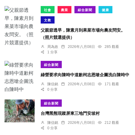
社會
農業
綜合新聞
健康
文教
父親節透早，陳素月到果菜市場向農友問安。
（照片競選提供）
周為政
2026年八月08日
285 觀看
1 分享
綜合新聞
綠營要求向陳時中道歉柯志恩嗆企圖洗白陳時中
陳信銘
2026年八月08日
171 觀看
0 分享
綜合新聞
台灣黑熊現蹤屏東三地門安坡村
陳信銘
2026年八月08日
212 觀看
0 分享