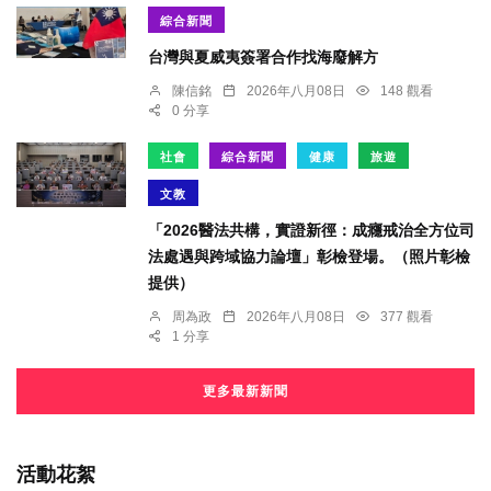
綜合新聞
台灣與夏威夷簽署合作找海廢解方
陳信銘
2026年八月08日
148 觀看
0 分享
社會
綜合新聞
健康
旅遊
文教
「2026醫法共構，實證新徑：成癮戒治全方位司
法處遇與跨域協力論壇」彰檢登場。（照片彰檢
提供）
周為政
2026年八月08日
377 觀看
1 分享
更多最新新聞
活動花絮