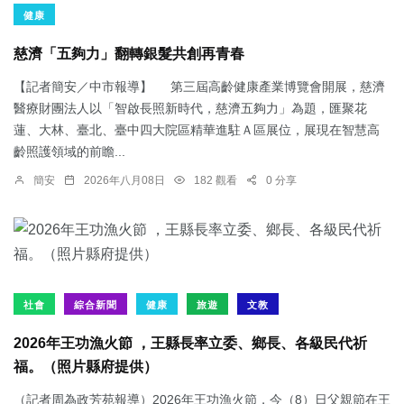
健康
慈濟「五夠力」翻轉銀髮共創再青春
【記者簡安／中市報導】 第三屆高齡健康產業博覽會開展，慈濟
醫療財團法人以「智啟長照新時代，慈濟五夠力」為題，匯聚花
蓮、大林、臺北、臺中四大院區精華進駐Ａ區展位，展現在智慧高
齡照護領域的前瞻...
簡安
2026年八月08日
182 觀看
0 分享
社會
綜合新聞
健康
旅遊
文教
2026年王功漁火節 ，王縣長率立委、鄉長、各級民代祈
福。（照片縣府提供）
（記者周為政芳苑報導）2026年王功漁火節，今（8）日父親節在王