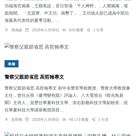
功福海宮揭幕，王縣長說，首日登場「千人烤蚵」，人潮滿滿，場
面熱鬧。 「北貢寮、中王功、南墾丁」，王功漁火節已成為中部沿
海最具代表性的夏季活動，...
周為政
2026年八月08日
628 觀看
1 分享
專欄
警察父親節省思 高哲翰專文
警察父親節省思 高哲翰專文 前中央警官學校教授、警察大學教授兼
主任，曾任台視《臺灣變色龍》評論人、八大電視台《暗光鳥新
聞》主持人，並歷任華夏科技大學、崇右影藝科技大學副校長，現
任華夏科技大學講座教授高哲...
高哲翰
2026年八月08日
49,173 觀看
3 分享