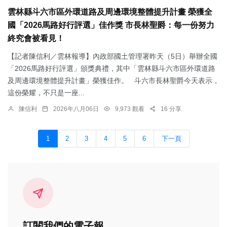
雲林縣斗六市區外環道路及周邊環境整體提升計畫 榮獲全
國「2026馬路好行評選」佳作獎 市長林聖爵：每一份努力
終究會被看見！
【記者陳信利／雲林報導】內政部國土管理署昨天（5日）舉辦全國
「2026馬路好行評選」頒獎典禮，其中「雲林縣斗六市區外環道路
及周邊環境整體提升計畫」榮獲佳作。 斗六市長林聖爵今天表示，
這份榮耀，不只是一座...
陳信利
2026年八月06日
9,973 觀看
16 分享
1
2
3
4
5
6
下一頁
訂閱我們的電子報