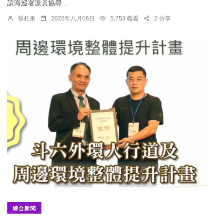
請海巡署派員協尋...
張柏東
2026年八月06日
5,753 觀看
2 分享
綜合新聞