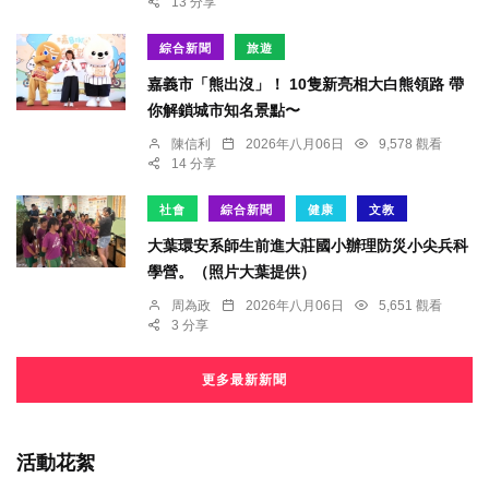
13 分享
綜合新聞
旅遊
嘉義市「熊出沒」！ 10隻新亮相大白熊領路 帶
你解鎖城市知名景點〜
陳信利
2026年八月06日
9,578 觀看
14 分享
社會
綜合新聞
健康
文教
大葉環安系師生前進大莊國小辦理防災小尖兵科
學營。（照片大葉提供）
周為政
2026年八月06日
5,651 觀看
3 分享
更多最新新聞
活動花絮