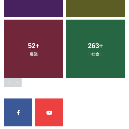
52
+
263
+
農業
社會