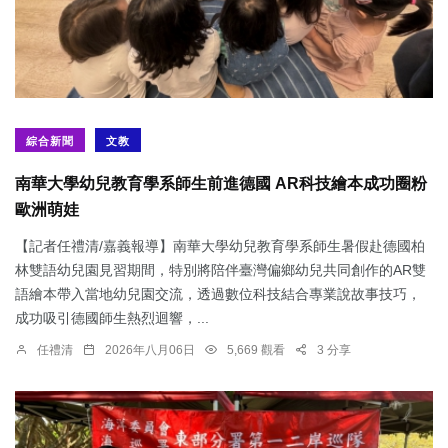
綜合新聞
文教
南華大學幼兒教育學系師生前進德國 AR科技繪本成功圈粉
歐洲萌娃
【記者任禮清/嘉義報導】南華大學幼兒教育學系師生暑假赴德國柏
林雙語幼兒園見習期間，特別將陪伴臺灣偏鄉幼兒共同創作的AR雙
語繪本帶入當地幼兒園交流，透過數位科技結合專業說故事技巧，
成功吸引德國師生熱烈迴響，...
任禮清
2026年八月06日
5,669 觀看
3 分享