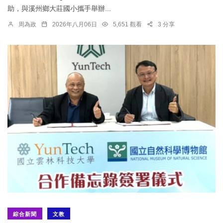
助，與溪州鄉大莊國小攜手舉辦...
周為政
2026年八月06日
5,651 觀看
3 分享
綜合新聞
文教