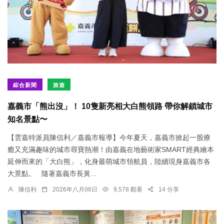
綜合新聞
旅遊
嘉義市「熊出沒」！ 10隻新亮相大白熊領路 帶你解鎖城市
知名景點〜
【雲嘉特派員陳信利／嘉義市報導】今年夏天，嘉義市掀起一股療
癒又充滿趣味的城市尋寶熱潮！由嘉義在地藝術家SMART經典繪本
延伸而來的「大白熊」，化身最萌城市領航員，陸續現身嘉義市各
大景點。 隨著嘉義市長黃...
陳信利
2026年八月06日
9,578 觀看
14 分享