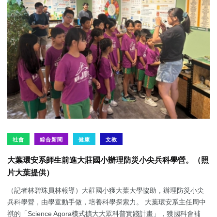
社會
綜合新聞
健康
文教
大葉環安系師生前進大莊國小辦理防災小尖兵科學營。（照
片大葉提供）
（記者林碧珠員林報導）大莊國小獲大葉大學協助，辦理防災小尖
兵科學營，由學童動手做，培養科學探索力。 大葉環安系主任周中
祺的「Science Agora模式擴大大眾科普實踐計畫」，獲國科會補