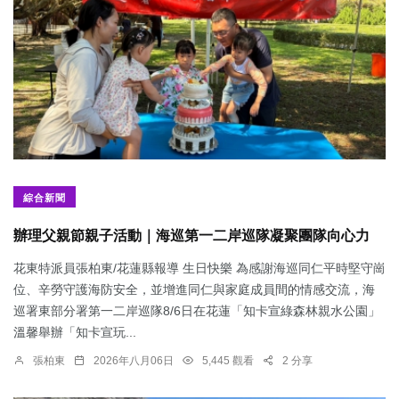
綜合新聞
辦理父親節親子活動｜海巡第一二岸巡隊凝聚團隊向心力
花東特派員張柏東/花蓮縣報導 生日快樂 為感謝海巡同仁平時堅守崗
位、辛勞守護海防安全，並增進同仁與家庭成員間的情感交流，海
巡署東部分署第一二岸巡隊8/6日在花蓮「知卡宣綠森林親水公園」
溫馨舉辦「知卡宣玩...
張柏東
2026年八月06日
5,445 觀看
2 分享