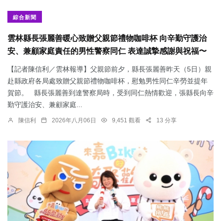
綜合新聞
雲林縣長張麗善暖心致贈父親節禮物咖啡杯 向辛勤守護治
安、兼顧家庭責任的男性警察同仁 表達誠摯感謝與祝福〜
【記者陳信利／雲林報導】父親節前夕，縣長張麗善昨天（5日）親
赴縣政府各局處致贈父親節禮物咖啡杯，慰勉男性同仁辛勞並提年
賀節。 縣長張麗善到達警察局時，受到同仁熱情歡迎，張縣長向辛
勤守護治安、兼顧家庭...
陳信利
2026年八月06日
9,451 觀看
13 分享