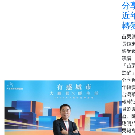
分
近
轉
苗栗
長鍾
錦受
演講
「苗
甦醒
分享
年轉
台灣
報/特
員劉
盈、
聰明/
栗報