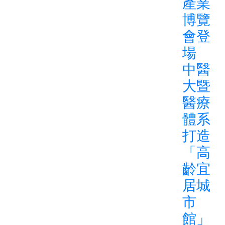
產業
博覽
會登
場
中醫
大暨
醫療
體系
打造
「高
齡宜
居城
市
館」