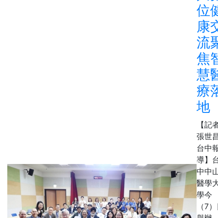
位
康
流
焦
慧
療
地
【記
張世
台中
導】
中中
醫學
學今
（7）
舉辦