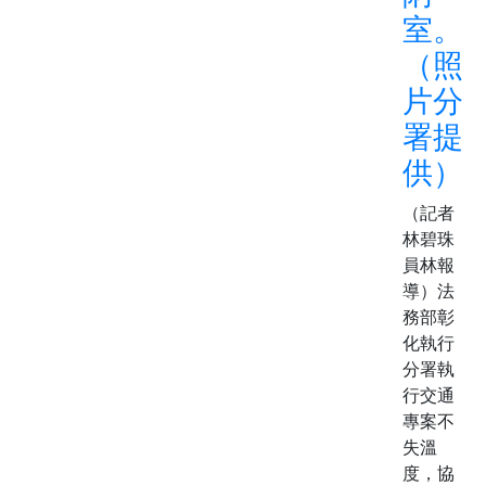
室。
（照
片分
署提
供）
（記者
林碧珠
員林報
導）法
務部彰
化執行
分署執
行交通
專案不
失溫
度，協