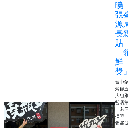
張
源
長
貼
「
鮮
獎
台中
烤節
大組
暫居
一名
揭
張峯