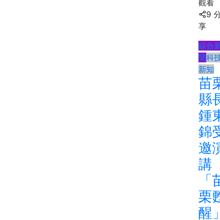
觀看
9 
享
綜合
聞
科
新知
苗
縣
鍾
錦
邀
講
「
栗
醒