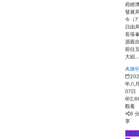
府經
發展
今（7
日由
長張
源親
前往
大組...
陳
20
年八
07日
2,6
觀看
6 
享
綜合