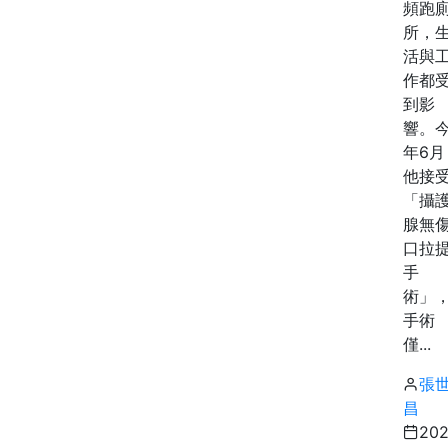
頻跑
所，
活與
作都
到影
響。
年6月
他接
「攝
腺無
口拉
手
術」
手術
僅...
張
昌
20