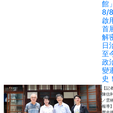
館
8/
啟
首
解
日
至
政
變
史
【記
陳信
／雲
報導
歷史