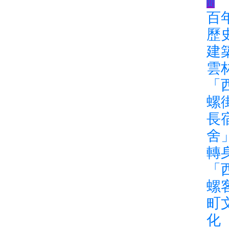
聞
百
歷
建
雲
「
螺
長
舍
轉
「
螺
町
化