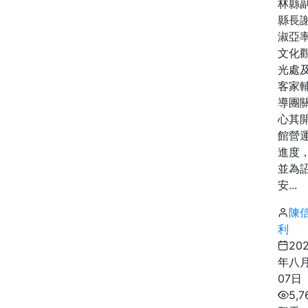
林縣
縣長
淑亞
文化
光處
客家
導團
心其
館營
進度
並為
安...
陳
利
20
年八
07日
5,7