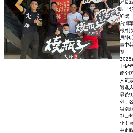
局長
貼「
鮮獎
台灣
報/特
員陳明
臺中
導
2026
中鍋
節全
人氣
選進
最後
刺，
組別
爭白
化！
中市