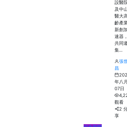
設醫
及中
醫大
齡產
新創
速器
共同
集...
張
昌
20
年八
07日
4,2
觀看
2 
享
綜合新聞