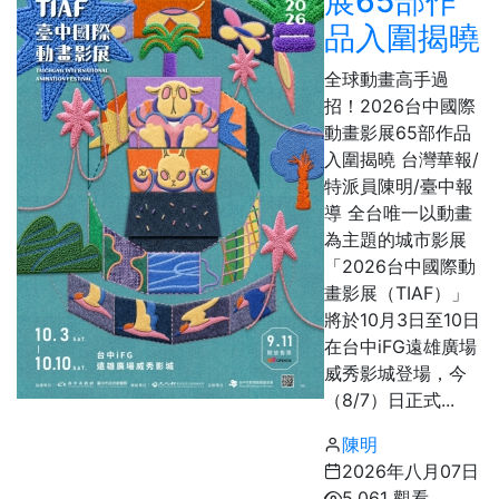
展65部作
品入圍揭曉
全球動畫高手過
招！2026台中國際
動畫影展65部作品
入圍揭曉 台灣華報/
特派員陳明/臺中報
導 全台唯一以動畫
為主題的城市影展
「2026台中國際動
畫影展（TIAF）」
將於10月3日至10日
在台中iFG遠雄廣場
威秀影城登場，今
（8/7）日正式...
陳明
2026年八月07日
5,061 觀看