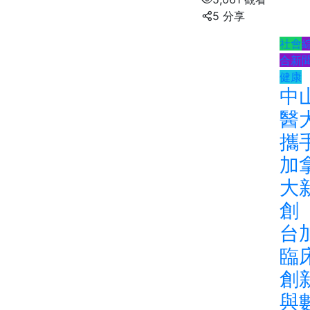
5 分享
社會
合新
健康
中
醫
攜
加
大
台
臨
創
與