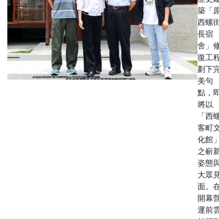
築「
西螺
長宿
舍」
復工
劃下
美句
點，
將以
「西
客町
化館
之嶄
姿態
大眾
面。
開幕
運前