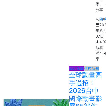
學」
分享...
陳
20
年八
07日
4,9
觀看
4 
享
綜合新聞
科技新知
全球動畫高
手過招！
2026台中
國際動畫影