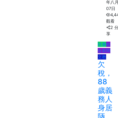
年八
07日
4,4
觀看
2 
享
社會
綜
合新聞
文教
欠
稅，
88
歲義
務人
身居
陃