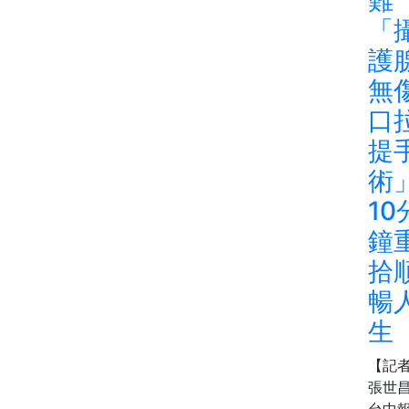
「
護
無
口
提
術
10
鐘
拾
暢
生
【記
張世
台中