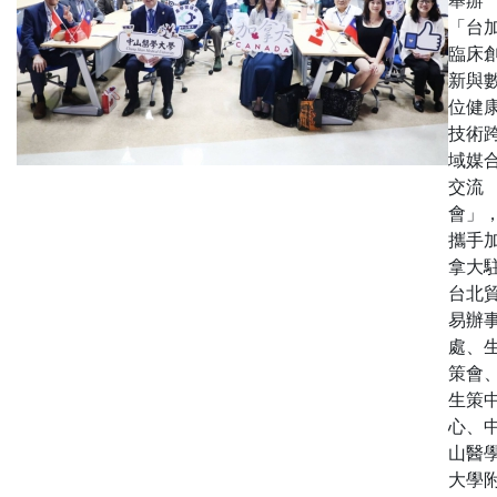
「台
臨床
新與
位健
技術
域媒
交流
會」
攜手
拿大
台北
易辦
處、
策會
生策
心、
山醫
大學