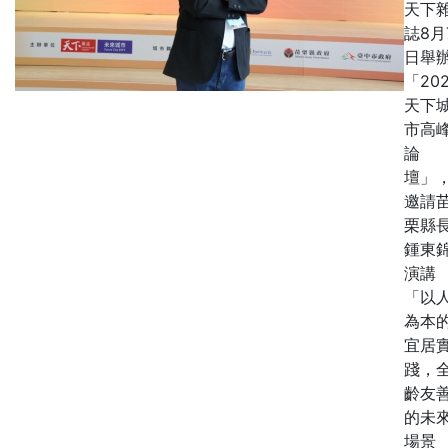
天下
誌8月
日舉
「20
天下
市高
論
壇」
邀請
栗縣
鍾東
演講
「以
為本
宜居
踐，
齡友
的未
場景