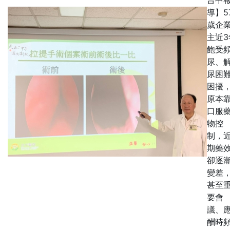
導】5
歲企
主近3
飽受
尿、
尿困
困擾
原本
口服
物控
制，
期藥
卻逐
變差
甚至
要會
議、
酬時