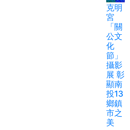
克明
宮
「關
公文
化
節」
攝影
展 彰
顯南
投13
鄉鎮
市之
美