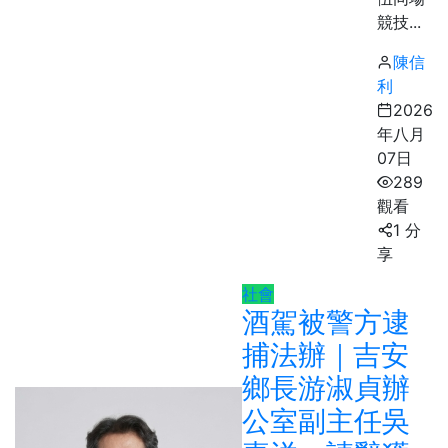
競技...
陳信
利
2026
年八月
07日
289
觀看
1 分
享
社會
酒駕被警方逮
捕法辦｜吉安
鄉長游淑貞辦
公室副主任吳