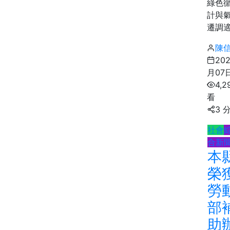
綠色
計與
遷調適.
陳
20
月07
4,2
看
3 
社會
合新
本
榮
勞
部
助