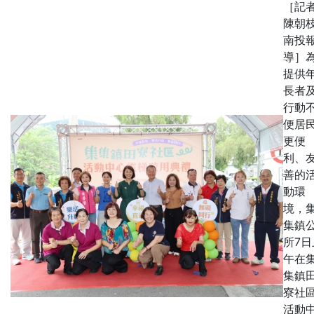
［記
陳朝枝
南投
導］
提供
長者
行動
便居
更便
利、
善的
動環
境，
集鎮
所7日
午在
集鎮
寮社
活動