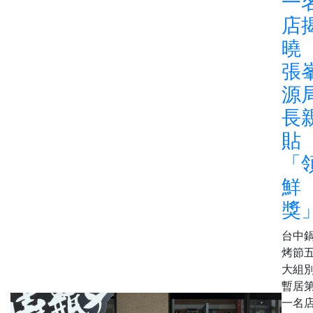
一
店
張
源
長
貼
「
鮮
獎
台中
烤節
大組
暫居
一名