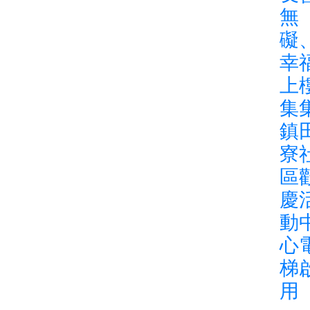
無
礙
幸
上
集
鎮
寮
區
慶
動
心
梯
用