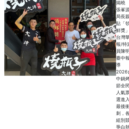
揭
張峯
局長
貼「
鮮獎
台灣
報/特
員陳明
臺中
導
2026
中鍋
節全
人氣
選進
最後
刺，
組別
爭白