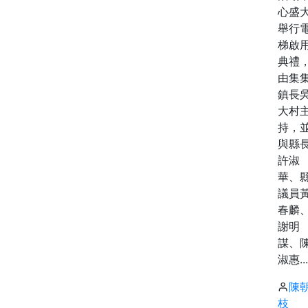
心盛
舉行
梯啟
典禮
由集
鎮長
大村
持，
與縣
許淑
華、
議員
春麟
謝明
謀、
淑惠...
陳
枝