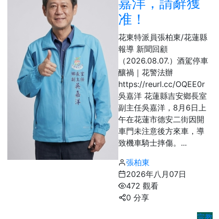
嘉洋，請辭獲
准！
花東特派員張柏東/花蓮縣
報導 新聞回顧
（2026.08.07.）酒駕停車
釀禍｜花警法辦
https://reurl.cc/OQEE0r
吳嘉洋 花蓮縣吉安鄉長室
副主任吳嘉洋，8月6日上
午在花蓮市德安二街因開
車門未注意後方來車，導
致機車騎士摔傷。...
張柏東
2026年八月07日
472 觀看
0 分享
宗教