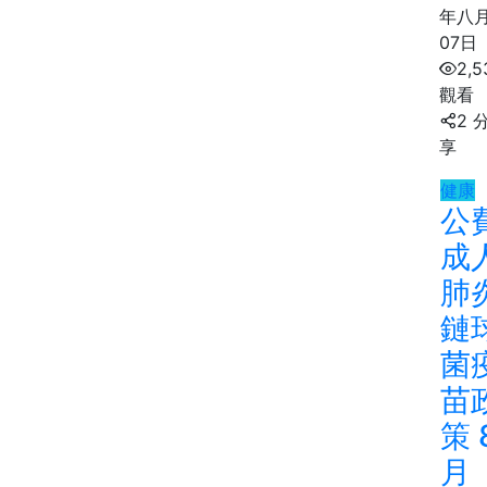
年八
07日
2,5
觀看
2 
享
健康
公
成
肺
鏈
菌
苗
策 
月