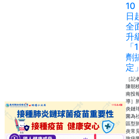
10
日
全
升
「1
劑
定
［記
陳朝枝
南投
導］
炎鏈
菌為
區型
炎常
致病