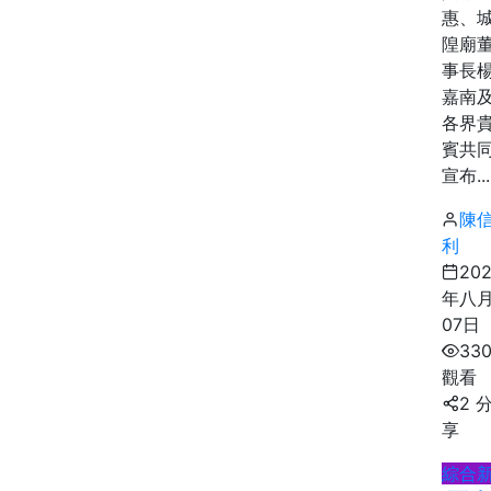
惠、
隍廟
事長
嘉南
各界
賓共
宣布...
陳
利
20
年八
07日
33
觀看
2 
享
綜合