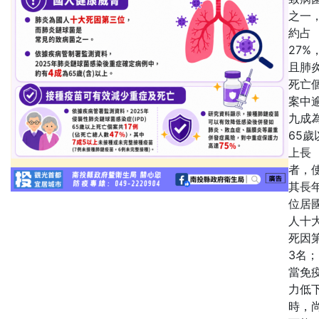
之一
約占
27%
且肺
死亡
案中
九成
65歲
上長
者，
其長
位居
人十
死因
3名；
當免
力低
時，