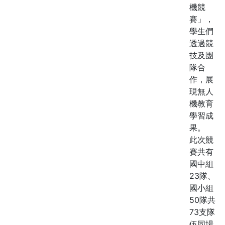
機競
賽」，
學生們
透過競
技及團
隊合
作，展
現無人
機教育
學習成
果。
此次競
賽共有
國中組
23隊、
國小組
50隊共
73支隊
伍同場