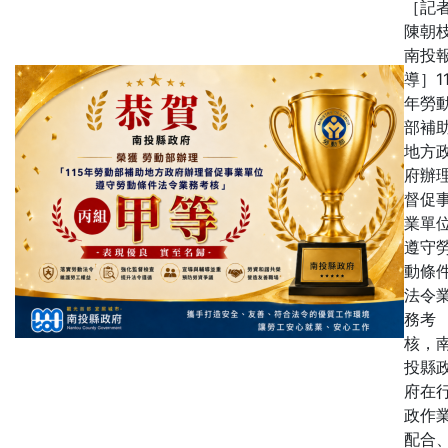
［記
陳朝枝
南投
導］1
年勞
部補
地方
府辦
督促
業單
遵守
動條
法令
務考
核，
投縣
府在
政作
配合