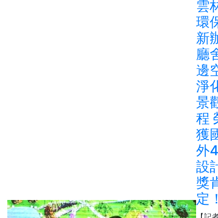
雲
環
新
廳
邊
淨
景
程 
獲
外
設
獎
定
【記