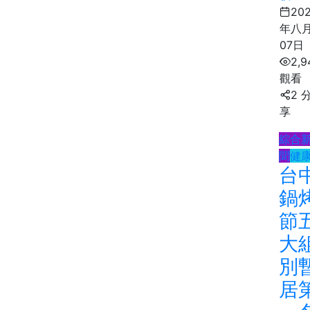
20
年八
07日
2,9
觀看
2 
享
綜合
聞
健
台
鍋
節
大
別
居