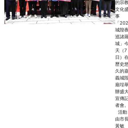
的宗
文化
事
「202
城隍
巡諸
城」
天（7
日）
歷史
久的
義城
廟埕
辦盛
宣傳
者會
活動
由市
黃敏