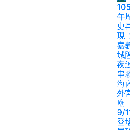
10
年
史
現
嘉
城
夜
串
海
外
廟
9/1
登