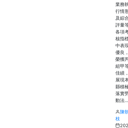
業務
行情
及綜
評量
各項
核指
中表
優良
榮獲
組甲
佳績
展現
縣積
落實
動法...
陳
枝
20