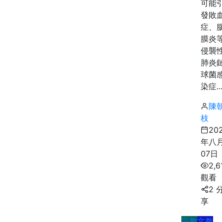
可能
發敗
症、
膜炎
侵襲
肺炎
球菌
染症..
陳
枝
20
年八
07日
2,6
觀看
2 
享
宗教
文教