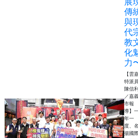
展
傳
與
代
教
化
力
【雲
特派
陳信
／嘉
市報
導】
年一
度、
揚國