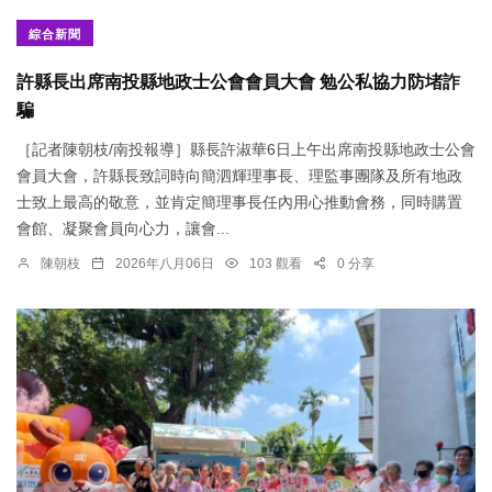
綜合新聞
許縣長出席南投縣地政士公會會員大會 勉公私協力防堵詐
騙
［記者陳朝枝/南投報導］縣長許淑華6日上午出席南投縣地政士公會
會員大會，許縣長致詞時向簡泗輝理事長、理監事團隊及所有地政
士致上最高的敬意，並肯定簡理事長任內用心推動會務，同時購置
會館、凝聚會員向心力，讓會...
陳朝枝
2026年八月06日
103 觀看
0 分享