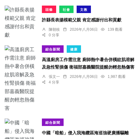
頭條
社會
文教
許縣長表揚模範父親 肯定感謝付出和貢獻
陳朝枝
2026年八月06日
139 觀看
0 分享
綜合新聞
健康
高溫廚房工作需注意 廚師熱中暑合併橫紋肌溶解
及急性腎損傷 衛福部嘉義醫院提醒勿輕忽熱傷害
張文一
2026年八月06日
1,987 觀看
4 分享
綜合新聞
中國「暗船」侵入我海纜區海巡強硬廣播驅離