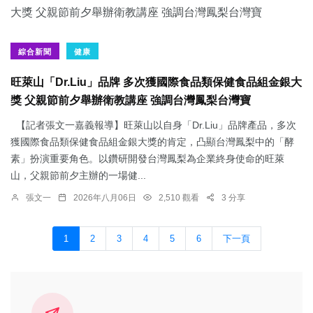
綜合新聞
健康
旺萊山「Dr.Liu」品牌 多次獲國際食品類保健食品組金銀大
獎 父親節前夕舉辦衛教講座 強調台灣鳳梨台灣寶
【記者張文一嘉義報導】旺萊山以自身「Dr.Liu」品牌產品，多次
獲國際食品類保健食品組金銀大獎的肯定，凸顯台灣鳳梨中的「酵
素」扮演重要角色。以鑽研開發台灣鳳梨為企業終身使命的旺萊
山，父親節前夕主辦的一場健...
張文一
2026年八月06日
2,510 觀看
3 分享
1
2
3
4
5
6
下一頁