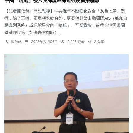
中國「暗船」侵入我海纜區海巡強硬廣播驅離
【記者陳信銘／高雄報導】中共近年不斷強化對台「灰色地帶」襲
擾，除了軍機、軍艦頻繁繞台外，更疑似頻繁出動關閉AIS（船舶自
動識別系統）或訊號異常的「暗船」、可疑貨輪，前往台灣周邊關
鍵基礎設施（如海底電纜區）...
陳信銘
2026年八月06日
2,225 觀看
2 分享