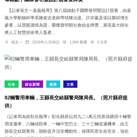
【記者張文一嘉義報導】第八屆綠點子國際發明暨設計競賽，由嘉
義大學動物科學系陳俊吉老師帶領陳泊嘉、許亦蓁及張以樂碩博生
參賽，以慧眼識情為題，榮獲發明類社會組金牌獎，展現嘉大師生
將人工智慧技術導入畜產...
張文一
2026年八月06日
1,966 觀看
3 分享
社會
綜合新聞
健康
文教
82輛警用車輛，王縣長交給縣警局陳局長。（照片縣府提
供）
（記者周為政彰化報導）彰化縣府以四九二○萬元預算採購四十輛警
用巡邏車，八輛偵防車、一輛中型巴士、三十三輛巡邏機車，由王
縣長交給縣警局，期盼提升治安機動性，保障民眾生命安全，強化