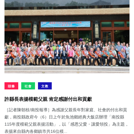
頭條
社會
文教
許縣長表揚模範父親 肯定感謝付出和貢獻
［記者陳朝枝/南投報導］為感謝父親長年對家庭、社會的付出和貢
獻，南投縣政府今（6）日上午於魚池鄉經典大飯店辦理「南投縣
115年度模範父親表揚活動」，以「感恩父愛・讓愛領投」為主題，
表揚來自縣內各鄉鎮市共16位模...