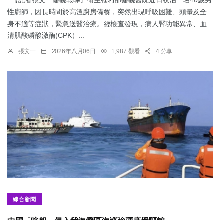
【記者張文一嘉義報導】衛生福利部嘉義醫院近日收治一名40歲男
性廚師，因長時間於高溫廚房備餐，突然出現呼吸困難、頭暈及全
身不適等症狀，緊急送醫治療。經檢查發現，病人腎功能異常、血
清肌酸磷酸激酶(CPK）...
張文一
2026年八月06日
1,987 觀看
4 分享
綜合新聞