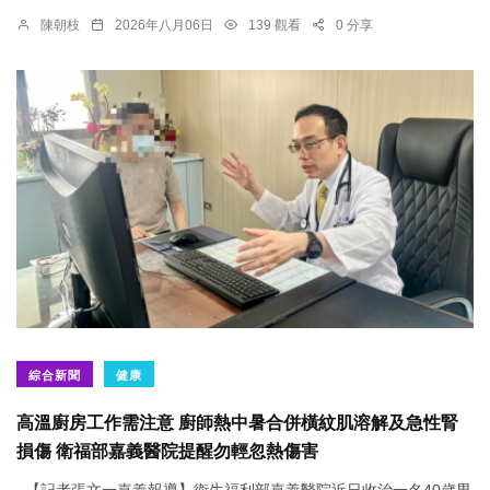
陳朝枝
2026年八月06日
139 觀看
0 分享
綜合新聞
健康
高溫廚房工作需注意 廚師熱中暑合併橫紋肌溶解及急性腎
損傷 衛福部嘉義醫院提醒勿輕忽熱傷害