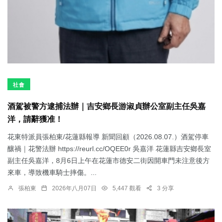
社會
酒駕被警方逮捕法辦｜吉安鄉長游淑貞辦公室副主任吳嘉
洋，請辭獲准！
花東特派員張柏東/花蓮縣報導 新聞回顧（2026.08.07.）酒駕停車
釀禍｜花警法辦 https://reurl.cc/OQEE0r 吳嘉洋 花蓮縣吉安鄉長室
副主任吳嘉洋，8月6日上午在花蓮市德安二街因開車門未注意後方
來車，導致機車騎士摔傷。...
張柏東
2026年八月07日
5,447 觀看
3 分享