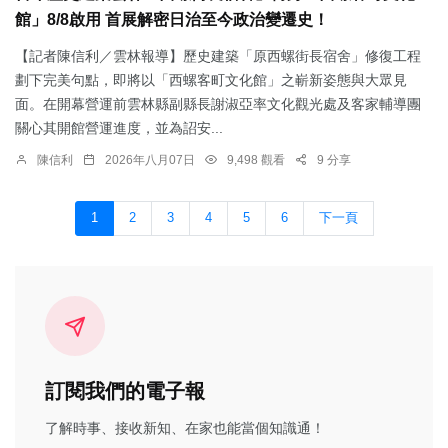
館」8/8啟用 首展解密日治至今政治變遷史！
【記者陳信利／雲林報導】歷史建築「原西螺街長宿舍」修復工程
劃下完美句點，即將以「西螺客町文化館」之嶄新姿態與大眾見
面。在開幕營運前雲林縣副縣長謝淑亞率文化觀光處及客家輔導團
關心其開館營運進度，並為詔安...
陳信利
2026年八月07日
9,498 觀看
9 分享
1
2
3
4
5
6
下一頁
訂閱我們的電子報
了解時事、接收新知、在家也能當個知識通！