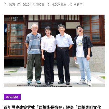
陳明
2026年八月07日
6,600 觀看
6 分享
綜合新聞
百年歷史建築雲林「西螺街長宿舍」轉身「西螺客町文化