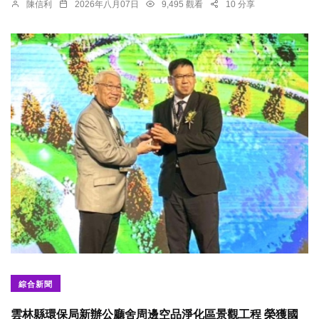
陳信利
2026年八月07日
9,495 觀看
10 分享
綜合新聞
雲林縣環保局新辦公廳舍周邊空品淨化區景觀工程 榮獲國