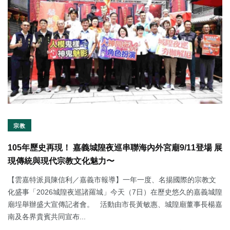
宗教
105年歷史再現！ 嘉義城隍夜巡串聯海內外宮廟9/11登場 展
現傳統與現代宗教文化魅力〜
【雲嘉特派員陳信利／嘉義市報導】一年一度、名揚國際的宗教文
化盛事「2026城隍夜巡諸羅城」今天（7日）在歷史悠久的嘉義城隍
廟埕舉辦盛大宣傳記者會。 活動由市長黃敏惠、城隍廟董事長楊嘉
南及各界貴賓共同宣布...