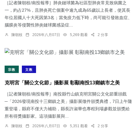
［記者陳朝枝/南投報導］肺炎鏈球菌為社區型肺炎常見致病菌之
一，約占27%，且肺炎死亡個案中逾九成為65歲以上長者，使其長
年位居國人十大死因第3名；當免疫力低下時，尚可能引發敗血症、
腦膜炎等侵襲性肺炎鏈球菌感染症...
陳朝枝
2026年八月07日
5,269 觀看
2 分享
宗教
文教
克明宮「關公文化節」攝影展 彰顯南投13鄉鎮市之美
［記者陳朝枝/南投報導］南投縣竹山鎮克明宮關公文化節重頭戲
─「2026發現南投十三鄉鎮之美」攝影展徵件頒獎典禮，7日上午隆
重登場，縣府不僅大力補助，縣長許淑華也專程到場參觀並頒獎給
所有得獎攝影家。這項攝影展與...
陳朝枝
2026年八月07日
5,351 觀看
2 分享