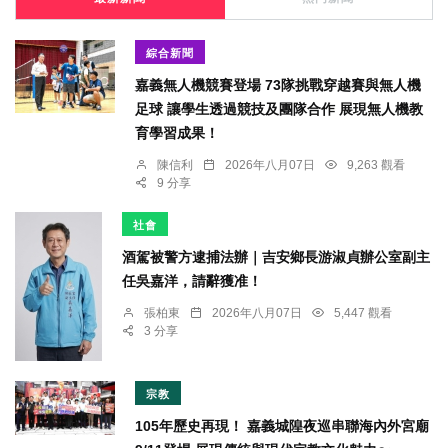
綜合新聞
嘉義無人機競賽登場 73隊挑戰穿越賽與無人機
足球 讓學生透過競技及團隊合作 展現無人機教
育學習成果！
陳信利
2026年八月07日
9,263 觀看
9 分享
社會
酒駕被警方逮捕法辦｜吉安鄉長游淑貞辦公室副主
任吳嘉洋，請辭獲准！
張柏東
2026年八月07日
5,447 觀看
3 分享
宗教
105年歷史再現！ 嘉義城隍夜巡串聯海內外宮廟