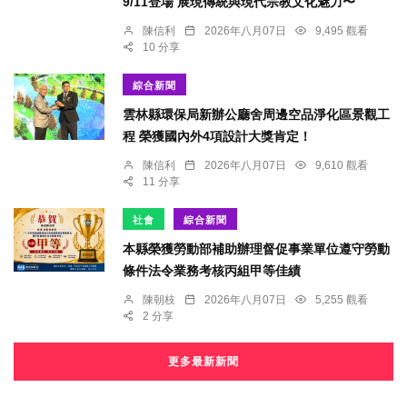
9/11登場 展現傳統與現代宗教文化魅力〜
陳信利
2026年八月07日
9,495 觀看
10 分享
綜合新聞
雲林縣環保局新辦公廳舍周邊空品淨化區景觀工
程 榮獲國內外4項設計大獎肯定！
陳信利
2026年八月07日
9,610 觀看
11 分享
社會
綜合新聞
本縣榮獲勞動部補助辦理督促事業單位遵守勞動
條件法令業務考核丙組甲等佳績
陳朝枝
2026年八月07日
5,255 觀看
2 分享
更多最新新聞