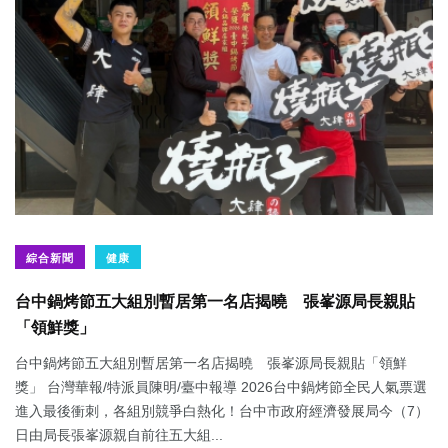
綜合新聞
健康
台中鍋烤節五大組別暫居第一名店揭曉 張峯源局長親貼
「領鮮獎」
台中鍋烤節五大組別暫居第一名店揭曉 張峯源局長親貼「領鮮
獎」 台灣華報/特派員陳明/臺中報導 2026台中鍋烤節全民人氣票選
進入最後衝刺，各組別競爭白熱化！台中市政府經濟發展局今（7）
日由局長張峯源親自前往五大組...