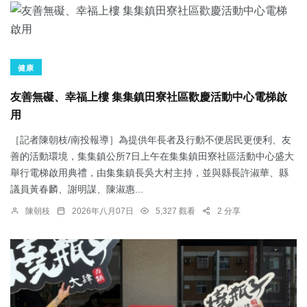
健康
友善無礙、幸福上樓 集集鎮田寮社區歡慶活動中心電梯啟
用
［記者陳朝枝/南投報導］為提供年長者及行動不便居民更便利、友
善的活動環境，集集鎮公所7日上午在集集鎮田寮社區活動中心盛大
舉行電梯啟用典禮，由集集鎮長吳大村主持，並與縣長許淑華、縣
議員黃春麟、謝明謀、陳淑惠...
陳朝枝
2026年八月07日
5,327 觀看
2 分享