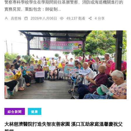
警察專科學校學生在學期間前往基層警察、消防或海巡機關進行的
實務見習。重點包含：師徒制...
高哲翰
2026年八月06日
49,137 觀看
4 分享
綜合新聞
健康
大林慈濟醫院打造失智友善家園 溪口互助家庭溫馨慶祝父