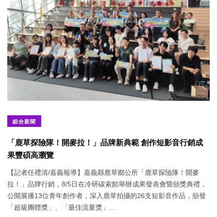
綜合新聞
「鹿草探險隊！開麥拉！」品牌新典範 創作短影音行銷成
果豐碩高瀏覽
【記者任禮清/嘉義報導】嘉義縣鹿草鄉公所「鹿草探險隊！開麥
拉！」品牌行銷，8/5日在冷研碳索館舉辦成果發表會暨頒獎典禮，
公開展播13位青年創作者，深入鹿草拍攝的26支短影音作品，頒發
「超級團體獎」、「最佳流量獎」...