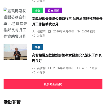
3 分享
社會
綜合新聞
嘉義縣鄰長獲贈公務自行車 呂慧瑜借鏡推鄰長每
月工作協助費政見
任禮清
2026年八月06日
2,001 觀看
3 分享
專欄
高哲翰講座教授點評警專實習生投入治安工作表
現良好
高哲翰
2026年八月06日
49,137 觀看
4 分享
更多最新新聞
活動花絮