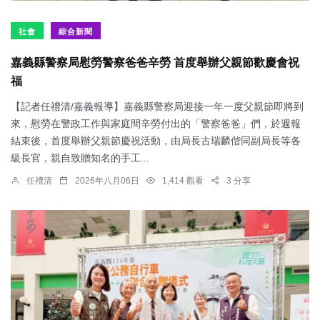
社會
綜合新聞
嘉義縣警察局慰勞警察爸爸辛勞 首度舉辦父親節歡慶會祝
福
【記者任禮清/嘉義報導】嘉義縣警察局迎接一年一度父親節即將到
來，慰勞在警政工作與家庭間辛勞付出的「警察爸爸」們，於週報
結束後，首度舉辦父親節慶祝活動，由局長古瑞麟偕同副局長等各
級長官，親自致贈知名的手工...
任禮清
2026年八月06日
1,414 觀看
3 分享