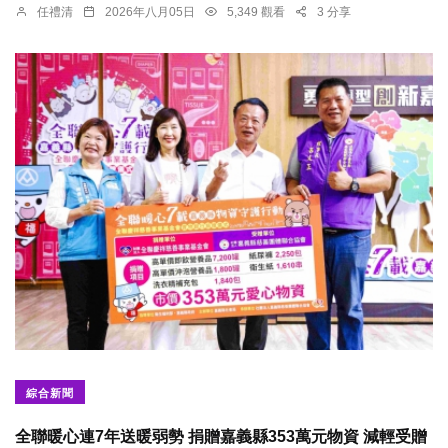
任禮清
2026年八月05日
5,349 觀看
3 分享
綜合新聞
全聯暖心連7年送暖弱勢 捐贈嘉義縣353萬元物資 減輕受贈