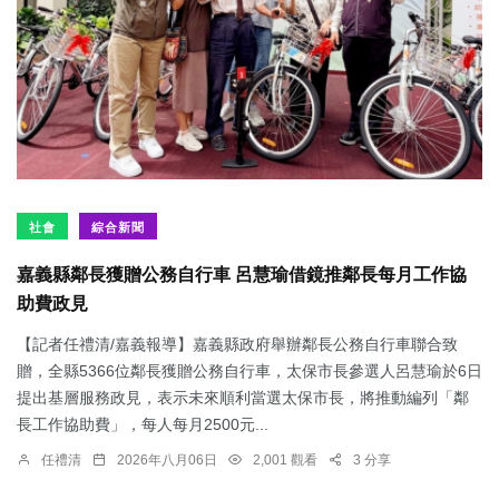
社會
綜合新聞
嘉義縣鄰長獲贈公務自行車 呂慧瑜借鏡推鄰長每月工作協
助費政見
【記者任禮清/嘉義報導】嘉義縣政府舉辦鄰長公務自行車聯合致
贈，全縣5366位鄰長獲贈公務自行車，太保市長參選人呂慧瑜於6日
提出基層服務政見，表示未來順利當選太保市長，將推動編列「鄰
長工作協助費」，每人每月2500元...
任禮清
2026年八月06日
2,001 觀看
3 分享