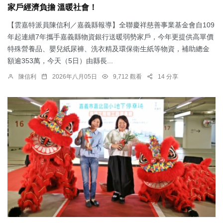
家戶經濟負擔 溫暖社會！
【雲嘉特派員陳信利／嘉義縣報導】全聯慶祥慈善事業基金會自109
年起連續7年攜手嘉義縣物資銀行送暖弱勢家戶，今年更提供高單價
特殊營養品、嬰兒紙尿褲、洗衣精及環保衛生紙等物資，補助總金
額逾353萬，今天（5日）由縣長...
陳信利
2026年八月05日
9,712 觀看
14 分享