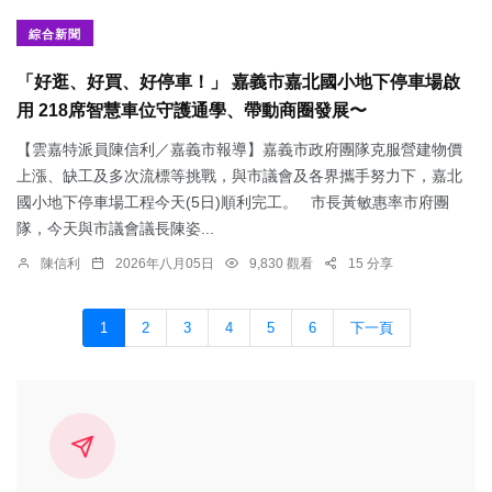
綜合新聞
「好逛、好買、好停車！」 嘉義市嘉北國小地下停車場啟
用 218席智慧車位守護通學、帶動商圈發展〜
【雲嘉特派員陳信利／嘉義市報導】嘉義市政府團隊克服營建物價
上漲、缺工及多次流標等挑戰，與市議會及各界攜手努力下，嘉北
國小地下停車場工程今天(5日)順利完工。 市長黃敏惠率市府團
隊，今天與市議會議長陳姿...
陳信利
2026年八月05日
9,830 觀看
15 分享
1
2
3
4
5
6
下一頁