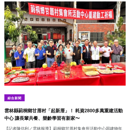
綜合新聞
雲林縣莿桐鄉甘厝村「起新厝」！ 耗資2800多萬重建活動
中心 讓長輩共餐、樂齡學習有新家〜
【記者陳信利／雲林報導】莿桐鄉甘厝村集會所活動中心因建物年