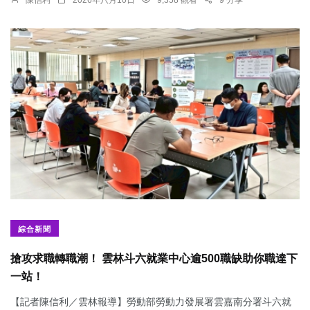
綜合新聞
搶攻求職轉職潮！ 雲林斗六就業中心逾500職缺助你職達下
一站！
【記者陳信利／雲林報導】勞動部勞動力發展署雲嘉南分署斗六就