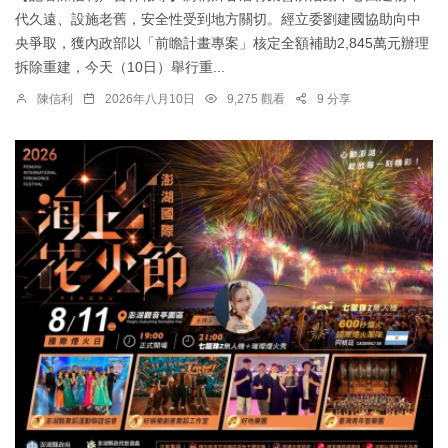
代久遠、設施老舊，安全性受到地方關切。經立委劉建國協助向中
央爭取，獲內政部以「前瞻計畫專案」核定全額補助2,845萬元辦理
拆除重建，今天（10日）舉行重...
陳信利
2026年八月10日
9,275 觀看
9 分享