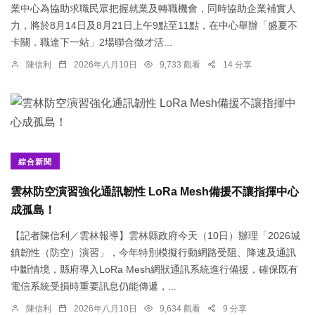
業中心為協助求職民眾把握就業及轉職機會，同時協助企業補實人
力，將於8月14日及8月21日上午9點至11點，在中心舉辦「盛夏不
卡關．職達下一站」2場聯合徵才活...
陳信利
2026年八月10日
9,733 觀看
14 分享
綜合新聞
雲林防空演習強化通訊韌性 LoRa Mesh備援不讓指揮中心
成孤島！
【記者陳信利／雲林報導】雲林縣政府今天（10日）辦理「2026城
鎮韌性（防空）演習」，今年特別模擬行動網路受阻、降速及通訊
中斷情境，縣府導入LoRa Mesh網狀通訊系統進行備援，確保既有
電信系統受損時重要訊息仍能傳遞，...
陳信利
2026年八月10日
9,634 觀看
9 分享