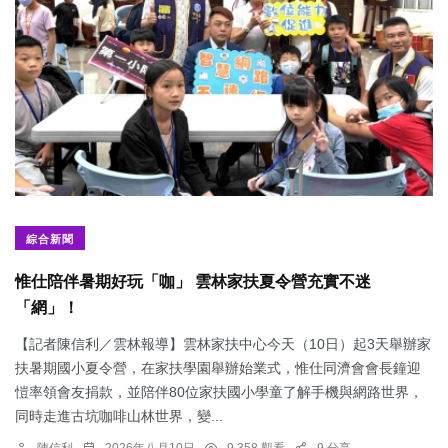
綜合新聞
惟仕陪伴暑期好玩「咖」 雲林家扶夏令營充實不迷
「網」！
【記者陳信利／雲林報導】雲林家扶中心今天（10日）起3天舉辦家
扶暑期國小夏令營，在家扶學園舉辦始業式，惟仕同濟會會長鐘迎
愷率領會友捐款，並陪伴80位家扶國小學童了解手機與網路世界，
同時走進古坑咖啡山林世界，變...
陳信利
2026年八月10日
9,358 觀看
9 分享