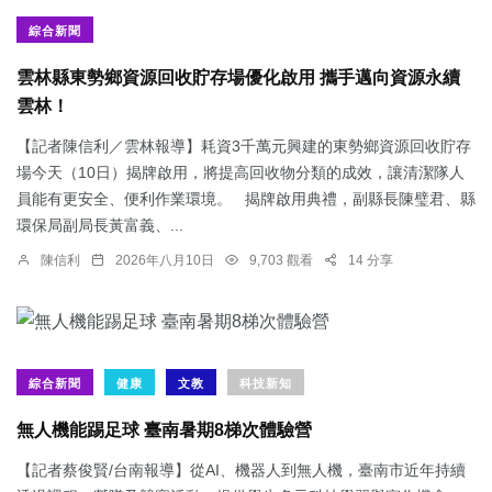
綜合新聞
雲林縣東勢鄉資源回收貯存場優化啟用 攜手邁向資源永續
雲林！
【記者陳信利／雲林報導】耗資3千萬元興建的東勢鄉資源回收貯存
場今天（10日）揭牌啟用，將提高回收物分類的成效，讓清潔隊人
員能有更安全、便利作業環境。 揭牌啟用典禮，副縣長陳璧君、縣
環保局副局長黃富義、...
陳信利
2026年八月10日
9,703 觀看
14 分享
綜合新聞
健康
文教
科技新知
無人機能踢足球 臺南暑期8梯次體驗營
【記者蔡俊賢/台南報導】從AI、機器人到無人機，臺南市近年持續