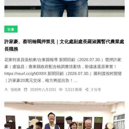
社會
許家豪、蔡明翰羈押禁見｜文化處副處長羅淑圓暫代農業處
長職務
花東特派員張柏東/台東縣報導 新聞回顧（2026.07.30.）聲押許家
豪｜盧協昌：臺東縣政府配合檢調釐清案情，盼儘速還原事實！
https://reurl.cc/gN0X8X 新聞回顧（2026.07.30.）圖利渡假村開發
｜許家豪20萬元交保，檢方將提抗告！...
張柏東
2026年八月10日
5,513 觀看
2 分享