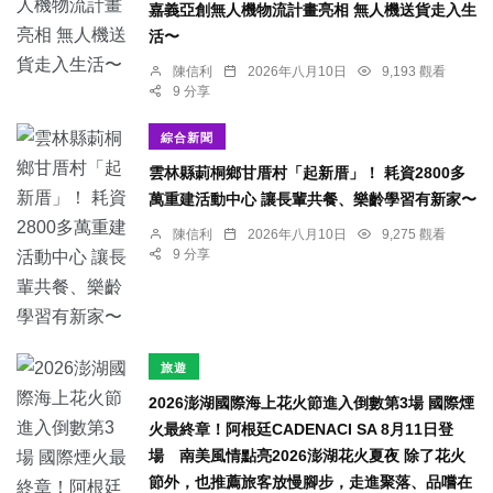
嘉義亞創無人機物流計畫亮相 無人機送貨走入生
活〜
陳信利
2026年八月10日
9,193 觀看
9 分享
綜合新聞
雲林縣莿桐鄉甘厝村「起新厝」！ 耗資2800多
萬重建活動中心 讓長輩共餐、樂齡學習有新家〜
陳信利
2026年八月10日
9,275 觀看
9 分享
旅遊
2026澎湖國際海上花火節進入倒數第3場 國際煙
火最終章！阿根廷CADENACI SA 8月11日登
場 南美風情點亮2026澎湖花火夏夜 除了花火
節外，也推薦旅客放慢腳步，走進聚落、品嚐在