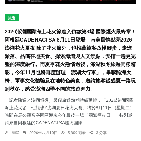
旅遊
2026澎湖國際海上花火節進入倒數第3場 國際煙火最終章！
阿根廷CADENACI SA 8月11日登場 南美風情點亮2026
澎湖花火夏夜 除了花火節外，也推薦旅客放慢腳步，走進
聚落、品嚐在地美食、探索海灣與人文景點，安排一趟更完
整的深度旅行。而夏季花火熱情過後，澎湖秋冬旅遊同樣精
彩，今年11月也將再度辦理「澎湖大行軍」，串聯跨海大
橋、軍事文化體驗及在地特色美食，邀請旅客從盛夏一路玩
到秋冬，感受澎湖四季不同的旅遊魅力。
（記者陳猛／澎湖報導）暑假旅遊熱潮持續延燒，「2026澎湖國際
海上花火節－七龍珠Z澎湖夏日花火大會」將於8月11日（星期二）
晚間在馬公觀音亭園區迎來今年最後一場「國際煙火日」，特別邀
請來自阿根廷的CADENACI SA煙火團隊...
陳猛
2026年八月10日
5,890 觀看
3 分享