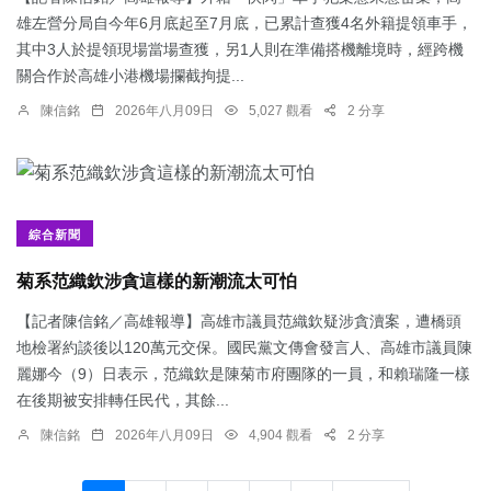
雄左營分局自今年6月底起至7月底，已累計查獲4名外籍提領車手，
其中3人於提領現場當場查獲，另1人則在準備搭機離境時，經跨機
關合作於高雄小港機場攔截拘提...
陳信銘
2026年八月09日
5,027 觀看
2 分享
綜合新聞
菊系范織欽涉貪這樣的新潮流太可怕
【記者陳信銘／高雄報導】高雄市議員范織欽疑涉貪瀆案，遭橋頭
地檢署約談後以120萬元交保。國民黨文傳會發言人、高雄市議員陳
麗娜今（9）日表示，范織欽是陳菊市府團隊的一員，和賴瑞隆一樣
在後期被安排轉任民代，其餘...
陳信銘
2026年八月09日
4,904 觀看
2 分享