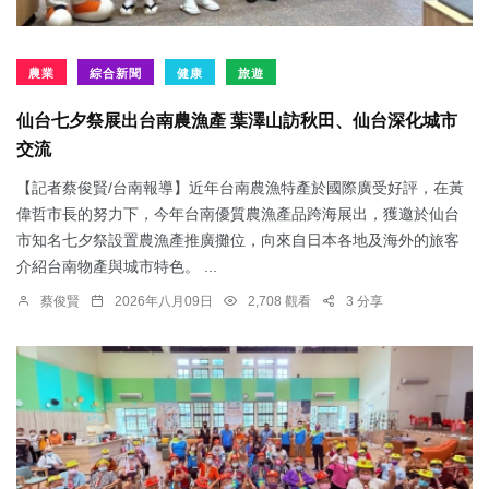
農業
綜合新聞
健康
旅遊
仙台七夕祭展出台南農漁產 葉澤山訪秋田、仙台深化城市
交流
【記者蔡俊賢/台南報導】近年台南農漁特產於國際廣受好評，在黃
偉哲市長的努力下，今年台南優質農漁產品跨海展出，獲邀於仙台
市知名七夕祭設置農漁產推廣攤位，向來自日本各地及海外的旅客
介紹台南物產與城市特色。 ...
蔡俊賢
2026年八月09日
2,708 觀看
3 分享