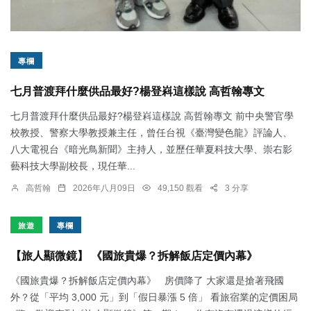
專欄
七月普渡拜什麼供品最好?楊登嵙這樣說 高哲翰專文
七月普渡拜什麼供品最好?楊登嵙這樣說 高哲翰專文 前中央警官學
校教授、警察大學教授兼主任，曾任台視《臺灣變色龍》評論人、
八大電視台《暗光鳥新聞》主持人，並歷任華夏科技大學、崇右影
藝科技大學副校長，現任華...
高哲翰
2026年八月09日
49,150 觀看
3 分享
旅遊
專欄
【旅人顯微鏡】 《國旅貴爆？拆解飯店定價內幕》
《國旅貴爆？拆解飯店定價內幕》 房價降了 大家還是搶著飛國
外？從「平均 3,000 元」到「假日暴漲 5 倍」 看旅宿業的定價困局