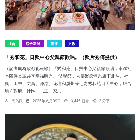
社會
綜合新聞
健康
文教
「秀和苑」日照中心父親節歡唱。（照片秀傳提供）
（記者周為政彰化報導）「秀和苑」日照中心父親節歡唱，串聯社
區陪伴長輩共享幸福時光。 父親節，秀傳醫療體系旗下北斗、福
興、田中、文昌、伸港、花壇和溪州等七處秀和苑日照中心，結合
地方政府、社區、志工、家...
周為政
2026年八月09日
3,445 觀看
2 分享