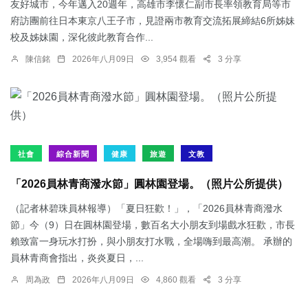
友好城市，今年邁入20週年，高雄市李懷仁副市長率領教育局等市
府訪團前往日本東京八王子市，見證兩市教育交流拓展締結6所姊妹
校及姊妹園，深化彼此教育合作...
陳信銘
2026年八月09日
3,954 觀看
3 分享
社會
綜合新聞
健康
旅遊
文教
「2026員林青商潑水節」圓林園登場。（照片公所提供）
（記者林碧珠員林報導）「夏日狂歡！」，「2026員林青商潑水
節」今（9）日在圓林園登場，數百名大小朋友到場戲水狂歡，市長
賴致富一身玩水打扮，與小朋友打水戰，全場嗨到最高潮。 承辦的
員林青商會指出，炎炎夏日，...
周為政
2026年八月09日
4,860 觀看
3 分享