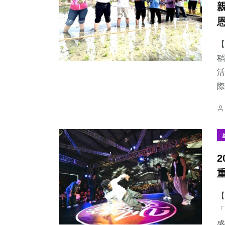
【
稻
31
+
113
+
72
+
活
科技新知
專欄
農業
際
202
+
224
+
49
+
健康
文教
頭條
【
「
盛