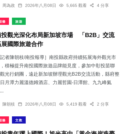
周為政
2026年八月08日
5,665 觀看
4 分享
頭條
旅遊
南投觀光深化布局新加坡市場 「B2B」交流
拓展國際旅遊合作
記者陳朝枝/南投報導］南投縣政府持續拓展海外觀光市
，積極提升南投國際旅遊品牌能見度，參加中彰投苗聯
觀光行銷團，遠赴新加坡辦理觀光B2B交流活動，縣府整
日月潭力麗溫德姆酒店、力麗哲園-日潭館、九九峰氦
..
陳朝枝
2026年八月08日
5,419 觀看
2 分享
頭條
文教
南投青年躍上國際！旭光高中「黃金海岸造夢