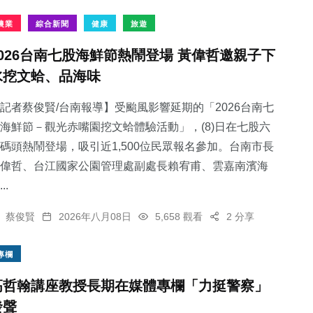
農業
綜合新聞
健康
旅遊
2026台南七股海鮮節熱鬧登場 黃偉哲邀親子下
水挖文蛤、品海味
記者蔡俊賢/台南報導】受颱風影響延期的「2026台南七
海鮮節－觀光赤嘴園挖文蛤體驗活動」，(8)日在七股六
碼頭熱鬧登場，吸引近1,500位民眾報名參加。台南市長
偉哲、台江國家公園管理處副處長賴宥甫、雲嘉南濱海
..
蔡俊賢
2026年八月08日
5,658 觀看
2 分享
專欄
高哲翰講座教授長期在媒體專欄「力挺警察」
發聲