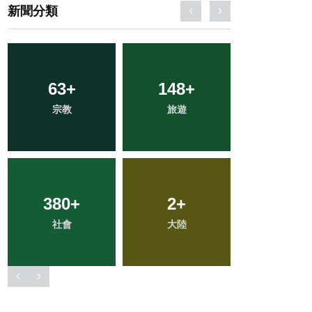
新聞分類
31
+
106
+
67
+
科技新知
專欄
農業
202
+
224
+
49
+
健康
文教
頭條