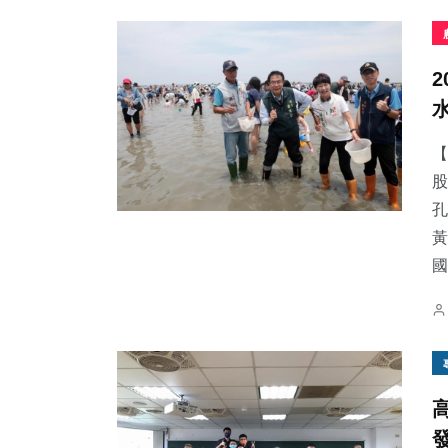
【
股
孔
黃
國.