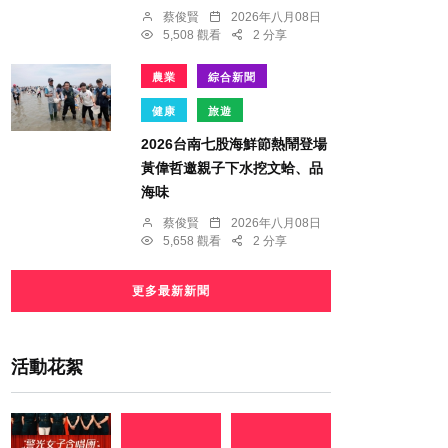
蔡俊賢
2026年八月08日
5,508 觀看
2 分享
農業
綜合新聞
健康
旅遊
2026台南七股海鮮節熱鬧登場
黃偉哲邀親子下水挖文蛤、品
海味
蔡俊賢
2026年八月08日
5,658 觀看
2 分享
更多最新新聞
活動花絮