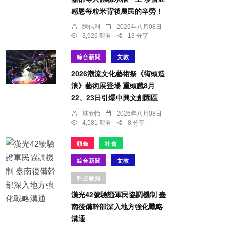
感恩每粒米背後農民的辛勞！
陳信利
2026年八月08日
3,926 觀看
13 分享
綜合新聞
文教
2026潮流文化藝術祭《街頭造
浪》藝術展登場 重頭戲8月
22、23日引爆中興文創園區
林欣怡
2026年八月08日
4,581 觀看
8 分享
頭條
社會
綜合新聞
文教
科技新知
漢光42號驗證軍民協調機制 臺
南後備幹部深入地方強化戰略
溝通