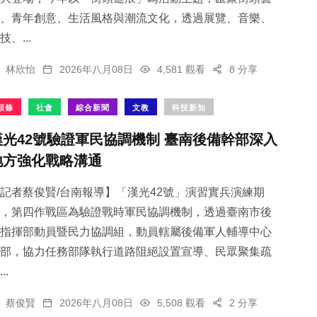
、青年創意、生活風格與潮流文化，透過展覽、音樂、
技、...
林欣怡
2026年八月08日
4,581 觀看
8 分享
頭條
社會
綜合新聞
文教
科技新知
漢光42號驗證軍民協調機制 臺南後備幹部深入
地方強化戰略溝通
記者蔡俊賢/台南報導】「漢光42號」演習實兵演練期
，第四作戰區為驗證戰時軍民協調機制，透過臺南市後
指揮部動員暨民力協調組，動員轄屬後備軍人輔導中心
部，協力任務部隊執行道路阻絕設置宣導、民眾聚集疏
..
蔡俊賢
2026年八月08日
5,508 觀看
2 分享