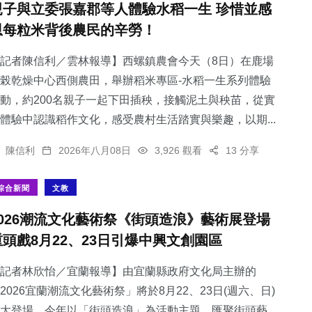
親子與立委張嘉郡等人體驗水稻一生 珍惜並感
恩每粒米背後農民的辛勞！
記者陳信利／雲林報導】西螺鎮農會今天（8日）在鹿場
榖乾燥中心西側農田，舉辦稻米專區-水稻一生系列體驗
694
+
63
+
148
+
動，約200名親子一起下田插秧，接觸泥土與秧苗，從實
綜合新聞
宗教
旅遊
體驗中認識稻作文化，感受農村生活踏實與樂趣，以期...
陳信利
2026年八月08日
3,926 觀看
13 分享
綜合新聞
文教
380
+
2
+
2026潮流文化藝術祭《街頭造浪》藝術展登場
社會
大陸
重頭戲8月22、23日引爆中興文創園區
記者林欣怡／宜蘭報導】由宜蘭縣政府文化局主辦的
2026宜蘭潮流文化藝術祭」將於8月22、23日(週六、日)
大登場，今年以「街頭造浪」為活動主題，匯聚街頭藝