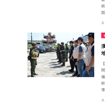
術
競
【
間
備
幹
導.