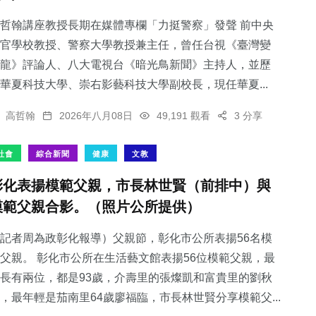
哲翰講座教授長期在媒體專欄「力挺警察」發聲 前中央
官學校教授、警察大學教授兼主任，曾任台視《臺灣變
龍》評論人、八大電視台《暗光鳥新聞》主持人，並歷
華夏科技大學、崇右影藝科技大學副校長，現任華夏...
高哲翰
2026年八月08日
49,191 觀看
3 分享
社會
綜合新聞
健康
文教
彰化表揚模範父親，市長林世賢（前排中）與
模範父親合影。（照片公所提供）
記者周為政彰化報導）父親節，彰化市公所表揚56名模
父親。 彰化市公所在生活藝文館表揚56位模範父親，最
長有兩位，都是93歲，介壽里的張燦凱和富貴里的劉秋
，最年輕是茄南里64歲廖福臨，市長林世賢分享模範父...