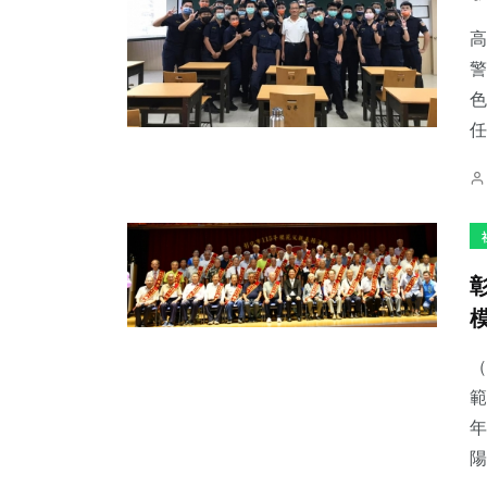
高
警
色
任
（
範
年
陽