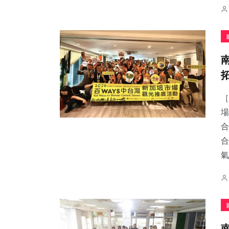
［
場
合
合
氣.