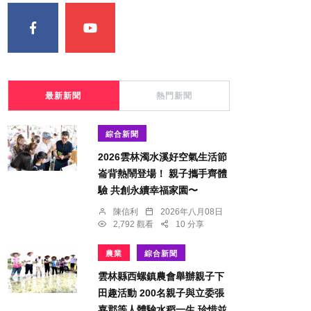
最新新聞
熱門新聞
綜合新聞
2026雲林濁水溪好空氣生活節
崙背熱鬧登場！ 親子攜手齊體
驗 共創永續幸福家園〜
陳信利
2026年八月08日
2,792 觀看
10 分享
農業
綜合新聞
雲林縣西螺鎮農會舉辦親子下
田趣活動 200名親子與立委張
嘉郡等人體驗水稻一生 珍惜並