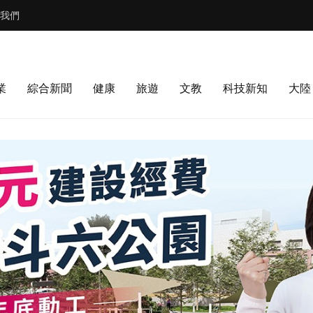
我們
業
綜合新聞
健康
旅遊
文教
科技新知
大陸