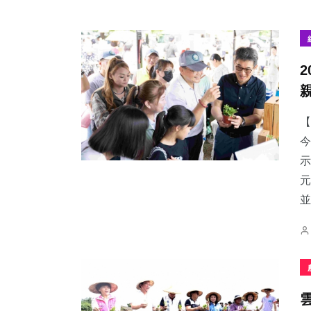
【
今
示
元
並.