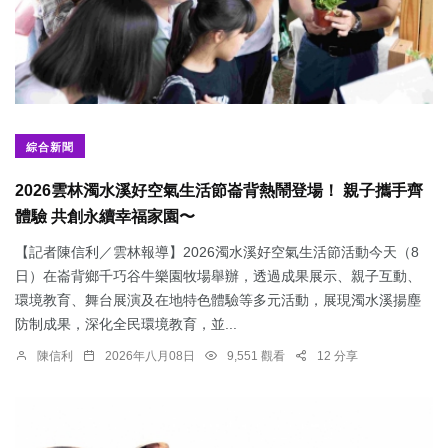
綜合新聞
2026雲林濁水溪好空氣生活節崙背熱鬧登場！ 親子攜手齊
體驗 共創永續幸福家園〜
【記者陳信利／雲林報導】2026濁水溪好空氣生活節活動今天（8
日）在崙背鄉千巧谷牛樂園牧場舉辦，透過成果展示、親子互動、
環境教育、舞台展演及在地特色體驗等多元活動，展現濁水溪揚塵
防制成果，深化全民環境教育，並...
陳信利
2026年八月08日
9,551 觀看
12 分享