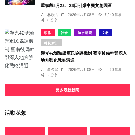
重頭戲8月22、23日引爆中興文創園區
林欣怡
2026年八月08日
7,640 觀看
8 分享
頭條
社會
綜合新聞
文教
科技新知
漢光42號驗證軍民協調機制 臺南後備幹部深入
地方強化戰略溝通
蔡俊賢
2026年八月08日
5,560 觀看
2 分享
更多最新新聞
活動花絮