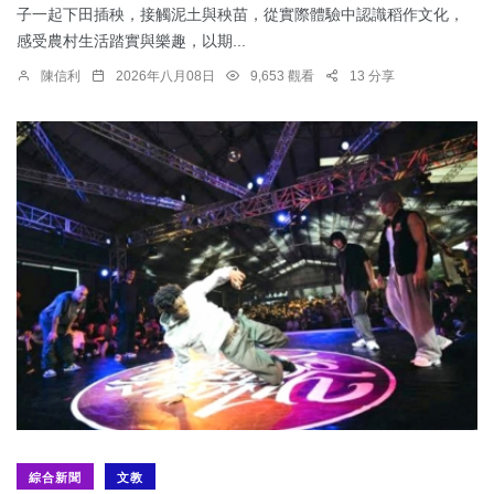
子一起下田插秧，接觸泥土與秧苗，從實際體驗中認識稻作文化，
感受農村生活踏實與樂趣，以期...
陳信利
2026年八月08日
9,653 觀看
13 分享
綜合新聞
文教