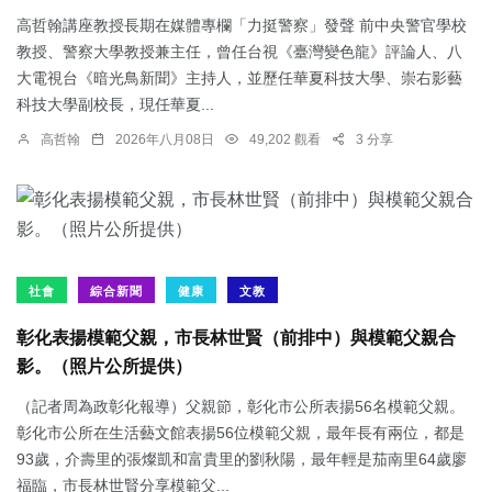
高哲翰講座教授長期在媒體專欄「力挺警察」發聲 前中央警官學校
教授、警察大學教授兼主任，曾任台視《臺灣變色龍》評論人、八
大電視台《暗光鳥新聞》主持人，並歷任華夏科技大學、崇右影藝
科技大學副校長，現任華夏...
高哲翰
2026年八月08日
49,202 觀看
3 分享
社會
綜合新聞
健康
文教
彰化表揚模範父親，市長林世賢（前排中）與模範父親合
影。（照片公所提供）
（記者周為政彰化報導）父親節，彰化市公所表揚56名模範父親。
彰化市公所在生活藝文館表揚56位模範父親，最年長有兩位，都是
93歲，介壽里的張燦凱和富貴里的劉秋陽，最年輕是茄南里64歲廖
福臨，市長林世賢分享模範父...