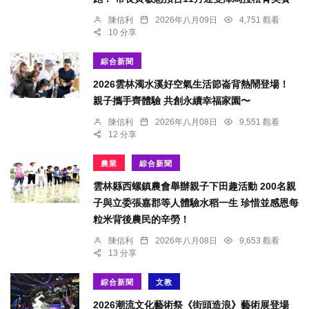
陳信利
2026年八月09日
4,751 觀看
10 分享
綜合新聞
2026雲林濁水溪好空氣生活節崙背熱鬧登場！
親子攜手齊體驗 共創永續幸福家園〜
陳信利
2026年八月08日
9,551 觀看
12 分享
農業
綜合新聞
雲林縣西螺鎮農會舉辦親子下田趣活動 200名親
子與立委張嘉郡等人體驗水稻一生 珍惜並感恩每
粒米背後農民的辛勞！
陳信利
2026年八月08日
9,653 觀看
13 分享
綜合新聞
文教
2026潮流文化藝術祭《街頭造浪》藝術展登場