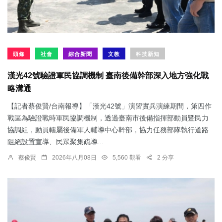
頭條
社會
綜合新聞
文教
科技新知
漢光42號驗證軍民協調機制 臺南後備幹部深入地方強化戰
略溝通
【記者蔡俊賢/台南報導】「漢光42號」演習實兵演練期間，第四作
戰區為驗證戰時軍民協調機制，透過臺南市後備指揮部動員暨民力
協調組，動員轄屬後備軍人輔導中心幹部，協力任務部隊執行道路
阻絕設置宣導、民眾聚集疏導...
蔡俊賢
2026年八月08日
5,560 觀看
2 分享