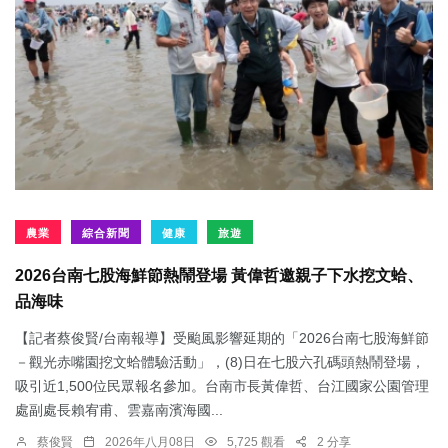
農業
綜合新聞
健康
旅遊
2026台南七股海鮮節熱鬧登場 黃偉哲邀親子下水挖文蛤、
品海味
【記者蔡俊賢/台南報導】受颱風影響延期的「2026台南七股海鮮節
－觀光赤嘴園挖文蛤體驗活動」，(8)日在七股六孔碼頭熱鬧登場，
吸引近1,500位民眾報名參加。台南市長黃偉哲、台江國家公園管理
處副處長賴宥甫、雲嘉南濱海國...
蔡俊賢
2026年八月08日
5,725 觀看
2 分享