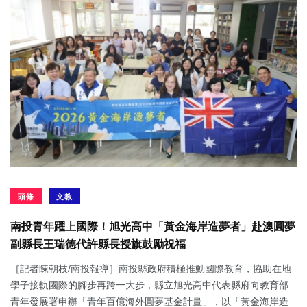
頭條
文教
南投青年躍上國際！旭光高中「黃金海岸造夢者」赴澳圓夢
副縣長王瑞德代許縣長授旗鼓勵祝福
［記者陳朝枝/南投報導］南投縣政府積極推動國際教育，協助在地
學子接軌國際的腳步再跨一大步，縣立旭光高中代表縣府向教育部
青年發展署申辦「青年百億海外圓夢基金計畫」，以「黃金海岸造