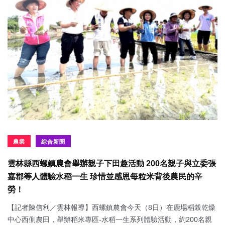
農業
綜合新聞
雲林縣西螺鎮農會舉辦親子下田趣活動 200名親子與立委張
嘉郡等人體驗水稻一生 珍惜並感恩每粒米背後農民的辛
勞！
【記者陳信利／雲林報導】西螺鎮農會今天（8日）在鹿場稻榖乾燥
中心西側農田，舉辦稻米專區-水稻一生系列體驗活動，約200名親