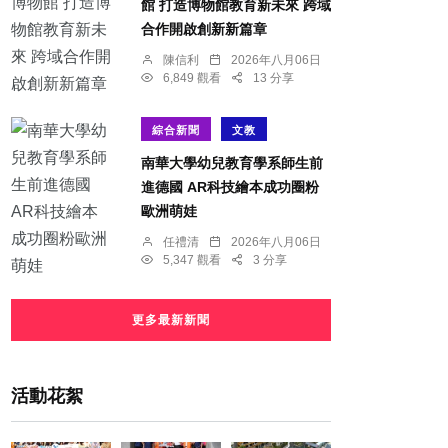
館 打造博物館教育新未來 跨域
合作開啟創新新篇章
陳信利
2026年八月06日
6,849 觀看
13 分享
綜合新聞
文教
南華大學幼兒教育學系師生前
進德國 AR科技繪本成功圈粉
歐洲萌娃
任禮清
2026年八月06日
5,347 觀看
3 分享
更多最新新聞
活動花絮