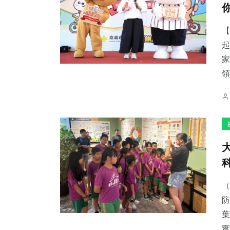
【
起
家
182
+
61
+
30
+
領
健康
宗教
科技新知
653
+
46
+
2
+
綜合新聞
頭條
大陸
（
防
葉
實