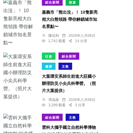
綜合新聞
旅遊
嘉義市「熊出沒」！ 10隻新亮
相大白熊領路 帶你解鎖城市知
名景點〜
陳信利
2026年八月06日
2,742 觀看
14 分享
社會
綜合新聞
健康
文教
大葉環安系師生前進大莊國小
辦理防災小尖兵科學營。（照
片大葉提供）
周為政
2026年八月06日
3,289 觀看
3 分享
綜合新聞
文教
雲科大攜手國立自然科學博物