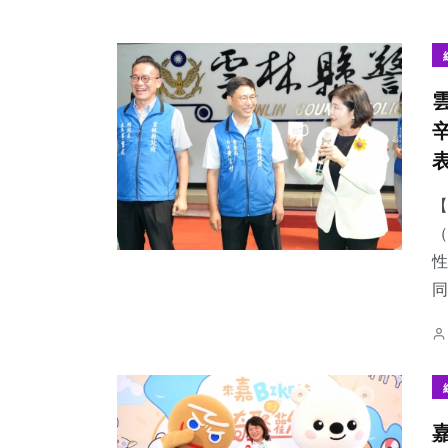
【
（
性
同