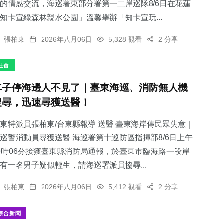
的情感交流，海巡署東部分署第一二岸巡隊8/6日在花蓮
知卡宣綠森林親水公園」溫馨舉辦「知卡宣玩...
張柏東
2026年八月06日
5,328 觀看
2 分享
社會
車子停海邊人不見了｜臺東海巡、消防無人機
搜尋，迅速尋獲送醫！
東特派員張柏東/台東縣報導 送醫 臺東海岸傳民眾失意｜
巡警消動員尋獲送醫 海巡署第十巡防區指揮部8/6日上午
9時06分接獲臺東縣消防局通報，於臺東市臨海路一段岸
有一名男子疑似輕生，請海巡署派員協尋...
張柏東
2026年八月06日
5,412 觀看
2 分享
綜合新聞