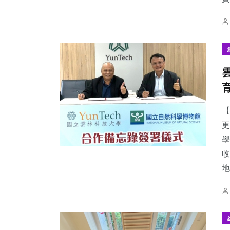
【
更
學
收
地.