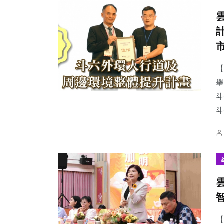
【
舉
斗
【