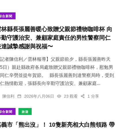
綜合新聞
雲林縣長張麗善暖心致贈父親節禮物咖啡杯 向
辛勤守護治安、兼顧家庭責任的男性警察同仁
表達誠摯感謝與祝福〜
記者陳信利／雲林報導】父親節前夕，縣長張麗善昨天
5日）親赴縣政府各局處致贈父親節禮物咖啡杯，慰勉男
同仁辛勞並提年賀節。 縣長張麗善到達警察局時，受到
仁熱情歡迎，張縣長向辛勤守護治安、兼顧家庭...
陳信利
2026年八月06日
23 觀看
1 分享
綜合新聞
旅遊
嘉義市「熊出沒」！ 10隻新亮相大白熊領路 帶