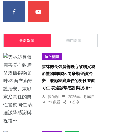
最新新聞
熱門新聞
綜合新聞
雲林縣長張麗善暖心致贈父親
節禮物咖啡杯 向辛勤守護治
安、兼顧家庭責任的男性警察
同仁 表達誠摯感謝與祝福〜
陳信利
2026年八月06日
23 觀看
1 分享