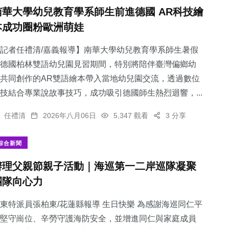
南華大學幼兒教育學系師生前進德國 AR科技繪
本成功圈粉歐洲萌娃
記者任禮清/嘉義報導】南華大學幼兒教育學系師生暑假
德國柏林雙語幼兒園見習期間，特別將陪伴臺灣偏鄉幼
共同創作的AR雙語繪本帶入當地幼兒園交流，透過數位
技結合專業說故事技巧，成功吸引德國師生熱烈迴響，...
任禮清
2026年八月06日
5,347 觀看
3 分享
綜合新聞
辦理父親節親子活動｜海巡第一二岸巡隊凝聚
團隊向心力
東特派員張柏東/花蓮縣報導 生日快樂 為感謝海巡同仁平
堅守崗位、辛勞守護海防安全，並增進同仁與家庭成員