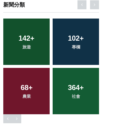
新聞分類
185
+
57
+
30
+
健康
宗教
科技新知
653
+
46
+
2
+
綜合新聞
頭條
大陸