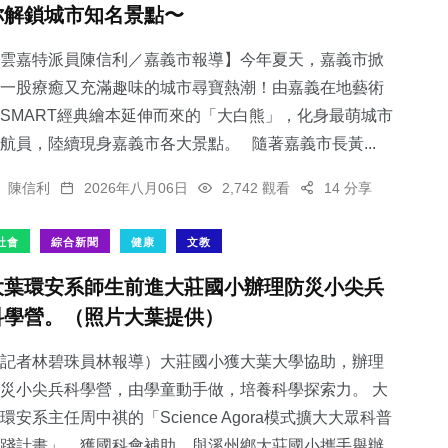
你解鎖城市知名景點〜
雲嘉特派員陳信利／嘉義市報導】今年夏天，嘉義市掀
一股療癒又充滿趣味的城市尋寶熱潮！由嘉義在地藝術
SMART經典繪本延伸而來的「大白熊」，化身最萌城市
204
+
142
+
102
+
航員，陸續現身嘉義市各大景點。 隨著嘉義市長黃...
文教
旅遊
專欄
陳信利
2026年八月06日
2,742 觀看
14 分享
社會
綜合新聞
健康
文教
大葉環安系師生前進大莊國小辦理防災小尖兵
68
+
364
+
科學營。（照片大葉提供）
農業
社會
記者林碧珠員林報導）大莊國小獲大葉大學協助，辦理
災小尖兵科學營，由學童動手做，培養科學探索力。 大
環安系主任周中祺的「Science Agora模式擴大大眾科普
踐計畫」，獲國科會補助，與溪州鄉大莊國小攜手舉辦...