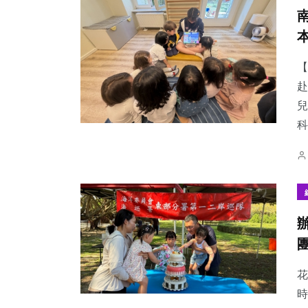
【
赴
兒
科
花
時