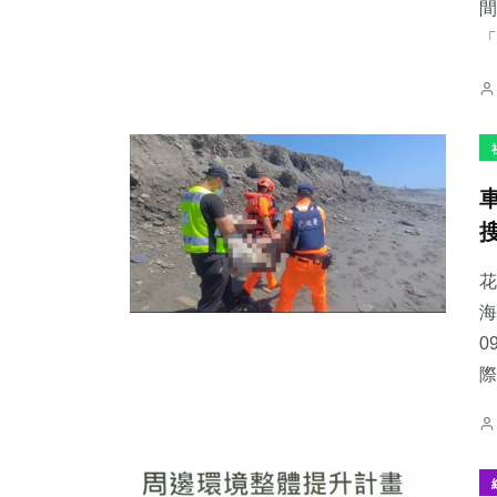
間
「
花
海
0
際