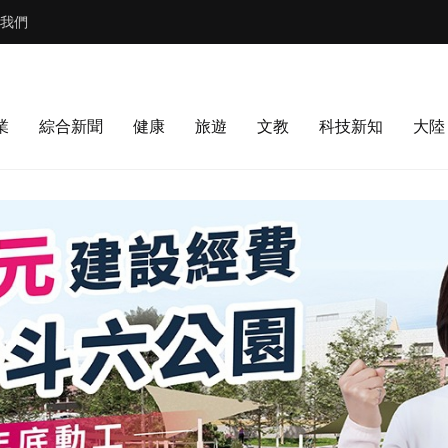
我們
業
綜合新聞
健康
旅遊
文教
科技新知
大陸