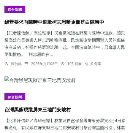
綜合新聞
綠營要求向陳時中道歉柯志恩嗆企圖洗白陳時中
【記者陳信銘／高雄報導】民進黨喊話在野黨向陳時中道歉。國民
黨高雄市長參選人柯志恩昨晚痛批，民進黨疫情期間對人民的傷痛
沒有反省，卻操作慈濟遭詐騙一式、企圖洗白陳時中，只會讓人民
更加憤怒。 柯志恩昨在...
陳信銘
2026年八月08日
106 觀看
0 分享
綜合新聞
台灣黑熊現蹤屏東三地門安坡村
【記者陳信銘／高雄報導】林業及自然保育署屏東分署於8月4日接
獲通報，有民眾在屏東縣三地門鄉安坡村目擊台灣黑熊出沒，林業