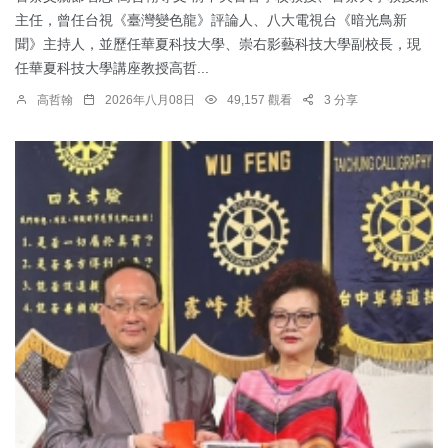
主任，曾任台視《臺灣變色龍》評論人、八大電視台《暗光鳥新
聞》主持人，並歷任華夏科技大學、崇右影藝科技大學副校長，現
任華夏科技大學講座教授高哲...
高哲翰
2026年八月08日
49,157 觀看
3 分享