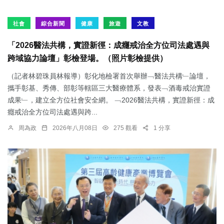
社會
綜合新聞
健康
旅遊
文教
「2026醫法共構，實證新徑：成癮戒治全方位司法處遇與
跨域協力論壇」彰檢登場。（照片彰檢提供）
（記者林碧珠員林報導）彰化地檢署首次舉辦﹁醫法共構﹂論壇，
攜手彰基、秀傳、部彰等轄區三大醫療體系，發表﹁酒毒戒治實證
成果﹂，建立全方位社會安全網。 ﹁2026醫法共構，實證新徑：成
癮戒治全方位司法處遇與跨...
周為政
2026年八月08日
275 觀看
1 分享