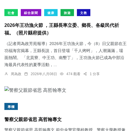
社會
綜合新聞
健康
旅遊
文教
2026年王功漁火節 ，王縣長率立委、鄉長、各級民代祈
福。（照片縣府提供）
（記者周為政芳苑報導）2026年王功漁火節，今（8）日父親節在王
功福海宮揭幕，王縣長說，首日登場「千人烤蚵」，人潮滿滿，場
面熱鬧。 「北貢寮、中王功、南墾丁」，王功漁火節已成為中部沿
海最具代表性的夏季活動，...
周為政
2026年八月08日
474 觀看
1 分享
專欄
警察父親節省思 高哲翰專文
警察父親節省思 高哲翰專文 前中央警官學校教授、警察大學教授兼