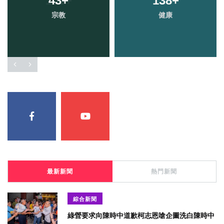
43
+
138
+
宗教
健康
最新新聞
熱門新聞
綜合新聞
綠營要求向陳時中道歉柯志恩嗆企圖洗白陳時中