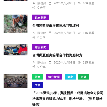
陳信銘
2026年八月08日
106 觀看
0 分享
綜合新聞
台灣黑熊現蹤屏東三地門安坡村
陳信銘
2026年八月08日
116 觀看
0 分享
綜合新聞
台灣與夏威夷簽署合作找海廢解方
陳信銘
2026年八月08日
115 觀看
0 分享
社會
綜合新聞
健康
旅遊
文教
「2026醫法共構，實證新徑：成癮戒治全方位司
法處遇與跨域協力論壇」彰檢登場。（照片彰檢
提供）