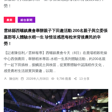
農業
綜合新聞
雲林縣西螺鎮農會舉辦親子下田趣活動 200名親子與立委張
嘉郡等人體驗水稻一生 珍惜並感恩每粒米背後農民的辛
勞！
【記者陳信利／雲林報導】西螺鎮農會今天（8日）在鹿場稻榖乾燥
中心西側農田，舉辦稻米專區-水稻一生系列體驗活動，約200名親
子一起下田插秧，接觸泥土與秧苗，從實際體驗中認識稻作文化，
感受農村生活踏實與樂趣，以期...
陳信利
2026年八月08日
9,796 觀看
13 分享