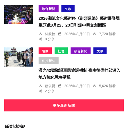
綜合新聞
文教
2026潮流文化藝術祭《街頭造浪》藝術展登場
重頭戲8月22、23日引爆中興文創園區
林欣怡
2026年八月08日
7,720 觀看
8 分享
頭條
社會
綜合新聞
文教
科技新知
漢光42號驗證軍民協調機制 臺南後備幹部深入
地方強化戰略溝通
蔡俊賢
2026年八月08日
5,626 觀看
2 分享
更多最新新聞
活動花絮