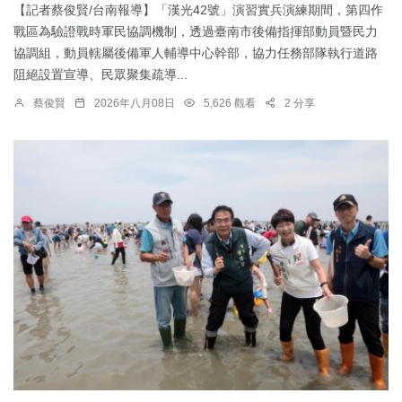
【記者蔡俊賢/台南報導】「漢光42號」演習實兵演練期間，第四作
戰區為驗證戰時軍民協調機制，透過臺南市後備指揮部動員暨民力
協調組，動員轄屬後備軍人輔導中心幹部，協力任務部隊執行道路
阻絕設置宣導、民眾聚集疏導...
蔡俊賢
2026年八月08日
5,626 觀看
2 分享