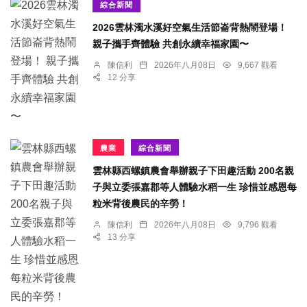
綜合新聞
2026雲林濁水溪好空氣生活節崙背熱鬧登場！
親子攜手齊體驗 共創永續幸福家園〜
陳信利
2026年八月08日
9,667 觀看
12 分享
農業
綜合新聞
雲林縣西螺鎮農會舉辦親子下田趣活動 200名親
子與立委張嘉郡等人體驗水稻一生 珍惜並感恩每
粒米背後農民的辛勞！
陳信利
2026年八月08日
9,796 觀看
13 分享