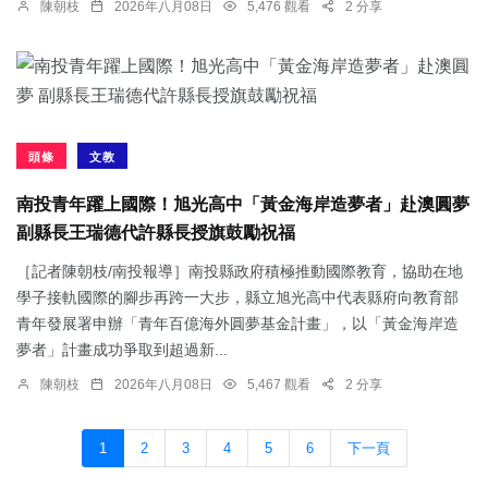
陳朝枝
2026年八月08日
5,476 觀看
2 分享
頭條
文教
南投青年躍上國際！旭光高中「黃金海岸造夢者」赴澳圓夢
副縣長王瑞德代許縣長授旗鼓勵祝福
［記者陳朝枝/南投報導］南投縣政府積極推動國際教育，協助在地
學子接軌國際的腳步再跨一大步，縣立旭光高中代表縣府向教育部
青年發展署申辦「青年百億海外圓夢基金計畫」，以「黃金海岸造
夢者」計畫成功爭取到超過新...
陳朝枝
2026年八月08日
5,467 觀看
2 分享
1
2
3
4
5
6
下一頁