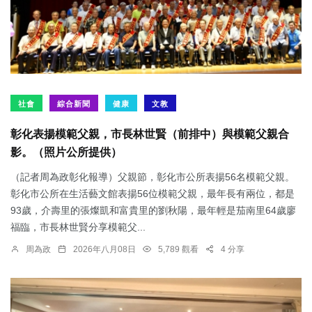
社會
綜合新聞
健康
文教
彰化表揚模範父親，市長林世賢（前排中）與模範父親合
影。（照片公所提供）
（記者周為政彰化報導）父親節，彰化市公所表揚56名模範父親。
彰化市公所在生活藝文館表揚56位模範父親，最年長有兩位，都是
93歲，介壽里的張燦凱和富貴里的劉秋陽，最年輕是茄南里64歲廖
福臨，市長林世賢分享模範父...
周為政
2026年八月08日
5,789 觀看
4 分享