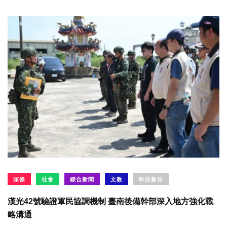
頭條
社會
綜合新聞
文教
科技新知
漢光42號驗證軍民協調機制 臺南後備幹部深入地方強化戰
略溝通