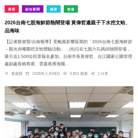
農業
綜合新聞
健康
旅遊
2026台南七股海鮮節熱鬧登場 黃偉哲邀親子下水挖文蛤、
品海味
【記者蔡俊賢/台南報導】受颱風影響延期的「2026台南七股海鮮節
－觀光赤嘴園挖文蛤體驗活動」，(8)日在七股六孔碼頭熱鬧登場，
吸引近1,500位民眾報名參加。台南市長黃偉哲、台江國家公園管理
處副處長賴宥甫、雲嘉南濱海國...
蔡俊賢
2026年八月08日
5,801 觀看
2 分享